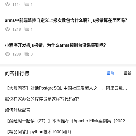
1114
1
arms中前端监控自定义上报次数包含什么啊？js报错算在里面吗？
1218
1
小程序开发板js报错，为什么arms控制台没采集到呢？
1288
0
问答排行榜
最热
最新
【大咖问答】对话PostgreSQL 中国社区发起人之一，阿里云数据库高级专家 德哥
据说在家办公的程序员是这样写代码的？
如何升级配置
【藏经阁一起读（27）】本周推荐《Apache Flink案例集（2022版）》，你有哪些心得？
【精品问答】python技术1000问(1)