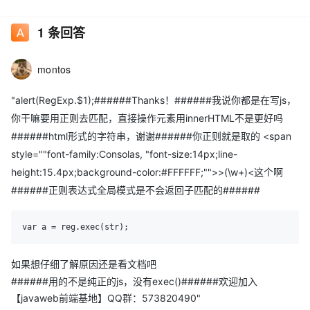
/>(\w+)</ig; var a = str.match(reg); alert(a[0]); </script>
</head> <body>
1
条回答
</body> </html> 如上代码，我的目的是获取“Bing”，但a[0]为
montos
>Bing<
"alert(RegExp.$1);######Thanks！######我说你都是在写js，
你干嘛要用正则去匹配，直接操作元素用innerHTML不是更好吗
a[1]无效值，()为什么不起作用呢？
######html形式的字符串，谢谢######你正则就是取的 <span
style=""font-family:Consolas, "font-size:14px;line-
找了小半个下午，没发现有用的
height:15.4px;background-color:#FFFFFF;"">>(\w+)<这个啊
######正则表达式全局模式是不会返回子匹配的######
Thanks！
var a = reg.exec(str);
如果想仔细了解原因还是看文档吧
######用的不是纯正的js，没有exec()######欢迎加入
【javaweb前端基地】QQ群：573820490"