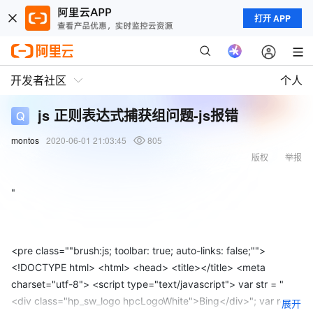
打开 APP
开发者社区
个人
js 正则表达式捕获组问题-js报错
montos
2020-06-01 21:03:45
805
版权
举报
"
<pre class=""brush:js; toolbar: true; auto-links: false;"">
<!DOCTYPE html> <html> <head> <title></title> <meta
charset="utf-8"> <script type="text/javascript"> var str = "
<div class="hp_sw_logo hpcLogoWhite">Bing</div>"; var reg =
展开