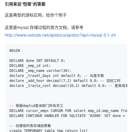
引用来自“恺哥”的答案
这是典型的游标应用，给你个例子
这里是mysql 存储过程的官方文档，请参考
http://www.ostools.net/apidocs/apidoc?api=mysql-5.1-zh
BEGIN

DECLARE done INT DEFAULT 0;

DECLARE _emp_id int;

DECLARE _emp_name varchar(30);

declare _travel_days int default 0; -- 出差天数

declare _add_hour decimal(7,2) default 0.0; -- 加班工时

declare _travle_cost decimal(10,2) default 0.0; -- 差旅成本

-- 根据deptid查询部门所有员工

DECLARE cursor_emps CURSOR FOR select emp_id,emp_name from 
DECLARE CONTINUE HANDLER FOR SQLSTATE '02000' SET done = 1;

-- 创建临时表存储结果集

create TEMPORARY table tmp_return_lst(
