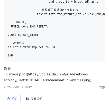
			and a.est_id = b.est_id) as t;

		 -- 将整理的数据insert临时表

		 insert into tmp_return_lst values(_emp_name,ifnull(_travel_days,0),ifnull(_add_hour,0.0),ifnull(_travle_cost,0.0));      

    END IF;

  UNTIL done END REPEAT;

CLOSE cursor_emps;

-- 返回结果

select * from tmp_return_lst;

END
感谢。
" ![image.png](https://ucc.alicdn.com/pic/developer-
ecology/6482b3113436489caeaba4f5c5495f03.png)
2020-06-01 19:58:42
举报
赞同
展开评论