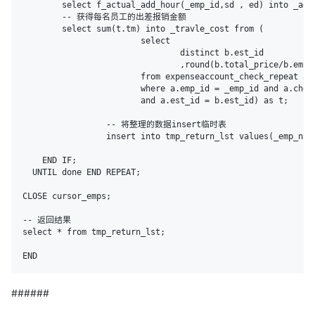
    	select f_actual_add_hour(_emp_id,sd , ed) into _add_hour;

    	-- 获得每名员工的出差报销金额

    	select sum(t.tm) into _travle_cost from (

			select 

				distinct b.est_id

				,round(b.total_price/b.empcount,2) as tm

			from expenseaccount_check_repeat a, expenseaccount_travel b

			where a.emp_id = _emp_id and a.check_date between sd and ed

			and a.est_id = b.est_id) as t;

		 -- 将整理的数据insert临时表

		 insert into tmp_return_lst values(_emp_name,ifnull(_travel_days,0),ifnull(_add_hour,0.0),ifnull(_travle_cost,0.0));      

    END IF;

  UNTIL done END REPEAT;

CLOSE cursor_emps;

-- 返回结果

select * from tmp_return_lst;

END
######