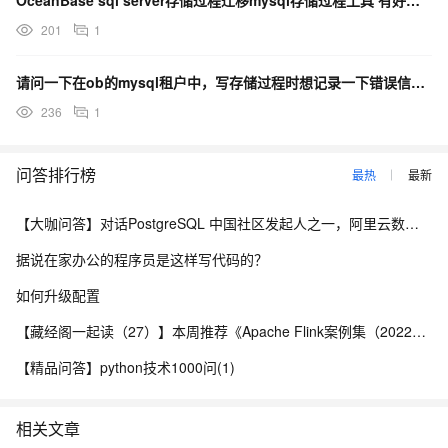
OceanBase sql server存储过程迁移mysql存储过程工具 有好用的吗？给推荐一下
201
1
请问一下在ob的mysql租户中，写存储过程时想记录一下错误信息。有什么方法可以记录吗？就是抛出日常
236
1
问答排行榜
最热
最新
【大咖问答】对话PostgreSQL 中国社区发起人之一，阿里云数据库高级专家 德哥
据说在家办公的程序员是这样写代码的？
如何升级配置
【藏经阁一起读（27）】本周推荐《Apache Flink案例集（2022版）》，你有哪些心得？
【精品问答】python技术1000问(1)
相关文章