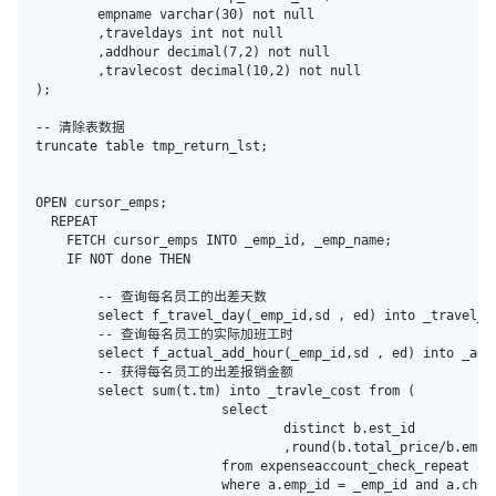
	empname varchar(30) not null

	,traveldays int not null

	,addhour decimal(7,2) not null

	,travlecost decimal(10,2) not null

);

-- 清除表数据

truncate table tmp_return_lst;

OPEN cursor_emps;

  REPEAT

    FETCH cursor_emps INTO _emp_id, _emp_name;

    IF NOT done THEN

    	-- 查询每名员工的出差天数

    	select f_travel_day(_emp_id,sd , ed) into _travel_days;

    	-- 查询每名员工的实际加班工时

    	select f_actual_add_hour(_emp_id,sd , ed) into _add_hour;

    	-- 获得每名员工的出差报销金额

    	select sum(t.tm) into _travle_cost from (

			select 

				distinct b.est_id

				,round(b.total_price/b.empcount,2) as tm

			from expenseaccount_check_repeat a, expenseaccount_travel b

			where a.emp_id = _emp_id and a.check_date between sd and ed
