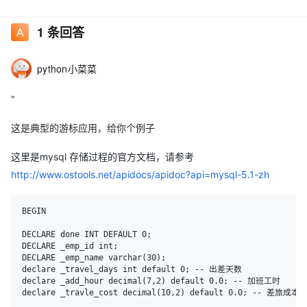
据 B表
1
条回答
例如 A 表的 ID 1 对应 B表的 多条数据 B表的AID 和A表的ID 关联
python小菜菜
如果用存储过程方式 来实现这个循环 复制更改 该如何去做？ 求个
例子
"
我现在 复制了 A表的ID 1 的数据 如果根据 这个ID 循环复制 B表中
这是典型的游标应用，给你个例子
对应这个ID的数据？？
这里是mysql 存储过程的官方文档，请参考
http://www.ostools.net/apidocs/apidoc?api=mysql-5.1-zh
set i=0;
while i<？ do
BEGIN

?
DECLARE done INT DEFAULT 0;

DECLARE _emp_id int;

end WHILE;
DECLARE _emp_name varchar(30);

declare _travel_days int default 0; -- 出差天数

这个循环 不知道怎么写下去了。。
declare _add_hour decimal(7,2) default 0.0; -- 加班工时

declare _travle_cost decimal(10,2) default 0.0; -- 差旅成本

" ![image.png](https://ucc.alicdn.com/pic/developer-