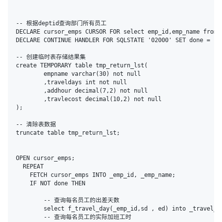
ecology/76d3bb69ccae4c2bb07b5c1c9142282e.png)
-- 根据deptid查询部门所有员工

DECLARE cursor_emps CURSOR FOR select emp_id,emp_name from 
DECLARE CONTINUE HANDLER FOR SQLSTATE '02000' SET done = 1;

-- 创建临时表存储结果集

create TEMPORARY table tmp_return_lst(

	empname varchar(30) not null

	,traveldays int not null

	,addhour decimal(7,2) not null

	,travlecost decimal(10,2) not null

);

-- 清除表数据

truncate table tmp_return_lst;

OPEN cursor_emps;

  REPEAT

    FETCH cursor_emps INTO _emp_id, _emp_name;

    IF NOT done THEN

    	-- 查询每名员工的出差天数

    	select f_travel_day(_emp_id,sd , ed) into _travel_days;

    	-- 查询每名员工的实际加班工时
