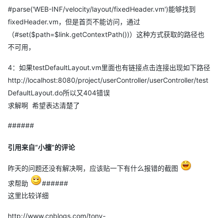
  		</init-param>

#parse('WEB-INF/velocity/layout/fixedHeader.vm')能够找到
  		<load-on-startup>10</load-on-startup>

	</servlet>

fixedHeader.vm，但是首页不能访问，通过
	<servlet-mapping>

（#set($path=$link.getContextPath())）这种方式获取的路径也
		<servlet-name>velocity</servlet-name>

		<url-pattern>*.vm</url-pattern>

不可用，
	</servlet-mapping>
4：如果testDefaultLayout.vm里面也有链接点击连接出现如下路径
http://localhost:8080/project/userController/userController/test
DefaultLayout.do所以又404错误
求解啊 希望表达清楚了
spring-mvc.xml(velocity部分)
######
<!-- velocity引擎 -->  

    <bean id="velocityConfigurer" class="org.springframewor
引用来自“小檀”的评论
        <property name="resourceLoaderPath">   

            <value>/WEB-INF/velocity/</value><!-- 页面文件路
昨天的问题还没有解决啊，应该贴一下有什么报错的截图
        </property>

        <!--<property name="configLocation" value="/WEB-INF/
求帮助
######
        <property name="velocityProperties">

          <props>

这里比较详细
             <prop key="input.encoding">UTF-8</prop>

             <prop key="output.encoding">UTF-8</prop>

http://www.cnblogs.com/tony-