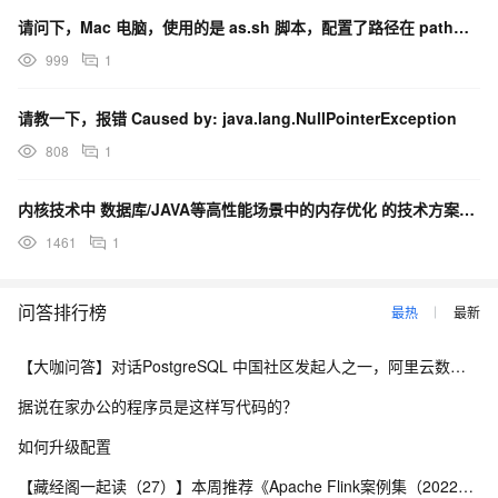
# Filepath of the default layout template

#  relative to the layout directory

请问下，Mac 电脑，使用的是 as.sh 脚本，配置了路径在 path中，本地 启动 java项目
#  NOT relative to the root directory of the webapp!

999
1
tools.view.servlet.layout.default.template =  default.vm
请教一下，报错 Caused by: java.lang.NullPointerException
文件结构如下：
WEB-INF
808
1
-velocity
--Error.vm
内核技术中 数据库/JAVA等高性能场景中的内存优化 的技术方案是什么？
--components
1461
1
--layout
---default.vm
问答排行榜
最热
最新
---layout.vm
---hreader.vm
【大咖问答】对话PostgreSQL 中国社区发起人之一，阿里云数据库高级专家 德哥
---footer.vm
据说在家办公的程序员是这样写代码的？
--templates
-velocity.properties
如何升级配置
这样配置哪里错了呢,求解
【藏经阁一起读（27）】本周推荐《Apache Flink案例集（2022版）》，你有哪些心得？