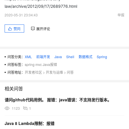
             <prop key="contentType">text/html;charset=UTF-8
          </props>

law/archive/2012/09/17/2689776.html
        </property>

2020-05-31 23:04:43
举报
    </bean>

    <!-- velocity视图解析器 -->  

赞同
展开评论
    <bean id="velocityViewResover" class="org.springframewo
        <property name="exposeRequestAttributes" value="true
        <property name="cache" value="false"/>

        <property name="layoutUrl" value="/layout/default.vm
        <property name="prefix" value="" />

        <property name="suffix" value=".vm" />   

问答分类：
XML
前端开发
Java
Shell
数据格式
Spring
        <property name="exposeSpringMacroHelpers" value="tru
问答标签：
spring mvc Java报错
		<property name="contentType" value="text/html;charset=UTF-8" />

		<property name="viewClass"

问答地址：
开发者社区
>
开发与运维
>
问答
			value="org.springframework.web.servlet.view.velocity.VelocityLayoutView" />

        <!-- 多ViewResovler配置 -->   

        <!-- <property name="order" value="1" /> -->

相关问答
    </bean>
请问github代码用例。 报错：java错误：不支持发行版本。
velocity.properties
1123
1
Java 8 Lambda限制：报错