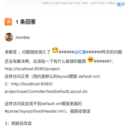
		<description>spring mvc servlet</description>

展开
		<servlet-name>springMvc</servlet-name>

		<servlet-class>org.springframework.web.servlet.DispatcherServlet</servlet-class>

		<init-param>

1
条回答
			<description>spring mvc config</description>

			<param-name>contextConfigLocation</param-name>

			<param-value>classpath:spring-mvc.xml</param-value>

montos
		</init-param>

		<load-on-startup>1</load-on-startup>

	</servlet>

求解答 ，问题困扰很久了
######
@红薯
######昨天的问题
	<servlet-mapping>

		<servlet-name>springMvc</servlet-name>

还没有解决啊，应该贴一下有什么报错的截图
######1：
		<url-pattern>*.do</url-pattern>

	</servlet-mapping>

http://localhost:8080/project
	<!-- spring mvc servlet end -->

这样访问正常（用的是默认的layout模版 default.vm）
	<!-- velocity servlet -->

	<servlet>

2：http://localhost:8080/
		<servlet-name>velocity</servlet-name>

project/userController/testDefaultLayout.do
		<servlet-class>org.apache.velocity.tools.view.servlet.VelocityLayoutServlet</servlet-class>

		<init-param>

			<param-name>org.apache.velocity.properties</param-name>

这样访问就会找不到default.vm模版里面的
			<param-value>/WEB-INF/velocity.properties</param-value>

#parse('layout/fixedHeader.vm')，报路径错误
		</init-param>

		<init-param>

     		<param-name>org.apache.velocity.toolbox</param-name>

3：把路径改成
     		<param-value>/WEB-INF/tools.xml</param-value>
