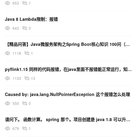
653
1
runtime.log.logsystem.class = org.apache.velocity.runtime.l
# by default, load resources with webapp resource loader and
Java 8 Lambda限制：报错
resource.loader = webapp,string

webapp.resource.loader.class = org.apache.velocity.tools.vie
643
0
string.resource.loader.class = org.apache.velocity.runtime.r
# allows getting and setting $request, $session and $applica
【精品问答】Java微服务架构之Spring Boot核心知识 100问（附源码）
# like in #set($session.foo = 'bar'), instead of $session.se
runtime.introspector.uberspect = org.apache.velocity.util.i
1118
1
default.contentType=text/html

input.encoding=UTF-8

pyflink1.15 同样的代码报错，在java里面不报错能正常运行，知道是什么原因吗
output.encoding=UTF-8

encoding.default=UTF-8

1133
13
#response.setContentType("text/html;charset=UTF-8");

#request.setContentType("text/html;charset=UTF-8");

Caused by: java.lang.NullPointerException 这个报错怎么处理
# Filepath for error template,

#  relative to web application root directory

550
0
tools.view.servlet.error.template = WEB-INF/velocity/Error.v
# Directory for layout templates,

请问下。 函数计算。 spring 那个。项目创建是 java 1.8 可以升级到 11么
#  relative to web application root directory

tools.view.servlet.layout.directory = WEB-INF/velocity/layou
679
1