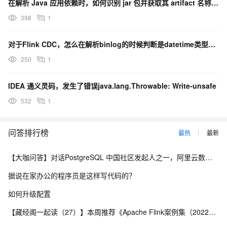
在解析 Java 应用依赖时，如何识别 jar 包并获取其 artifact 名称和版本？
398
1
对于Flink CDC，怎么在解析binlog的时候判断是datetime类型，然后减8小时给它？
250
1
IDEA 通义灵码，发生了错误java.lang.Throwable: Write-unsafe
532
1
问答排行榜
最热
最新
【大咖问答】对话PostgreSQL 中国社区发起人之一，阿里云数据库高级专家 德哥
据说在家办公的程序员是这样写代码的？
如何升级配置
【藏经阁一起读（27）】本周推荐《Apache Flink案例集（2022版）》，你有哪些心得？