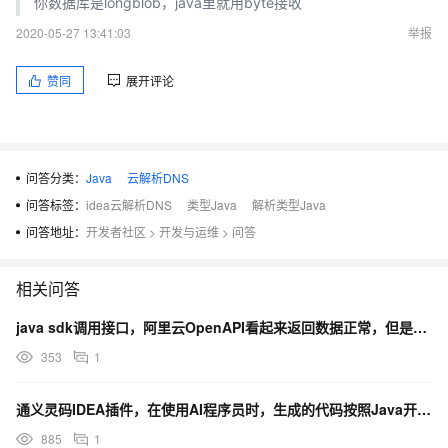
你数据库是longblob，java里就用byte接收
2020-05-27 13:41:03
举报
赞同
展开评论
问答分类：
Java
云解析DNS
问答标签：
idea云解析DNS
类型Java
解析类型Java
问答地址：
开发者社区
>
开发与运维
>
问答
相关问答
java sdk调用接口，阿里云OpenAPI看起来返回数据正常，但是解析失败了，什么原因？
353
1
通义灵码IDEA插件，在使用AI程序员时，生成的代码按照Java开发手册规范生成
885
1