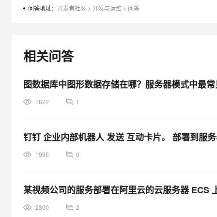
大模型解决方案
问答地址：
开发者社区
>
开发与运维
>
问答
迁移与运维管理
快速部署 Dify，高效搭建 
专有云
相关问答
10 分钟在聊天系统中增加
图数据库中图形数据存储在哪？服务器模式中最常
1822
1
钉钉 企业内部机器人 发送 互动卡片。 部署到服
尝试了网上的一些方法，如：修改允许的主机，打开8000端口，但
1995
0
作小白一名，所以怀疑可能是自己服务器没设置好，希望各位大
win10环境，用的是亚马逊Ubuntu服务器
某视频公司的服务部署在阿里云的云服务器 ECS
遇到了同样的问题，在CSDN看到了，希望阿里云团队能够给出
2300
2