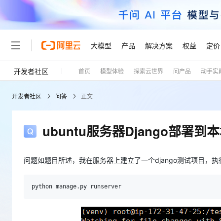
大模型
产品
解决方案
权益
定价
开发者社区
首页
模型体验
探索云世界
问产品
动手实
大模型
产品
解决方案
权益
定价
云市场
伙伴
服务
了解阿里云
精选产品
精选解决方案
普惠上云
产品定价
精选商城
成为销售伙伴
售前咨询
为什么选择阿里云
千问AI平台
开发者社区
问答
正文
了解云产品的定价详情
大模型服务平台百炼
睿译宝，AI翻译排版一
普惠上云 官方力荐
分销伙伴
在线服务
网站建设
什么是云计算
大
大模型服务与应用平台
上传文档即自动完成翻译和
云服务器38元/年起，超
咨询伙伴
多端小程序
技术领先
ubuntu服务器Django部署
云上成本管理
售后服务
轻量应用服务器
GLM-5.2：长任务时代
官方推荐返现计划
大模型
精选产品
精选解决方案
Salesforce 国际版订阅
稳定可靠
管理和优化成本
推荐新用户得奖励，单订单
销售伙伴合作计划
自助服务
友盟天域
安全合规
人工智能与机器学习
AI
问题如题目所述，我在服务器上建立了一个django测试项目，执
文本生成
云数据库 RDS
Hermes Agent，打造
云工开物
无影生态合作计划
在线服务
观测云
分析师报告
自主进化，持久记忆，越用
高校专属算力普惠，学生认
计算
互联网应用开发
Qwen3.8-Max
HOT
Salesforce On Alibaba C
工单服务
Tuya 物联网平台阿里云
研究报告与白皮书
人工智能平台 PAI
快速拥有专属 OpenClaw
大模
Consulting Partner 合
大数据
容器
智能体时代全能旗舰模型
免费试用
短信专区
一站式AI开发、训练和推
蓝凌 OA
AI 大模型销售与服务生
现代化应用