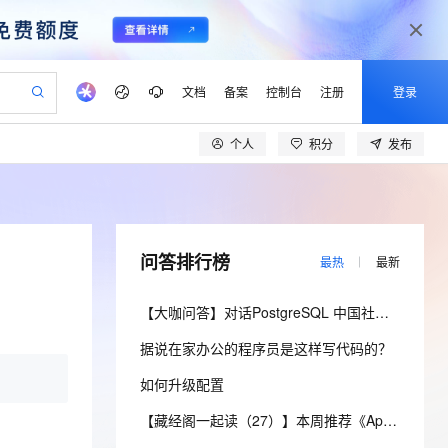
文档
备案
控制台
注册
登录
个人
积分
发布
验
作计划
器
AI 活动
专业服务
服务伙伴合作计划
开发者社区
加入我们
产品动态
服务平台百炼
阿里云 OPC 创新助力计划
一站式生成采购清单，支持单品或批量购买
可编辑精美 PPT 文稿
S产品伙伴计划（繁花）
峰会
CS
造的大模型服务与应用开发平台
Agency Agents：拥有专属领域专家
AI 生产力先锋
Al MaaS 服务伙伴赋能合作
域名
博文
Careers
至高可申请百万元
Qwen3.8-Max 模型上线
 轻松生成专业的 PPT
开启高性价比 AI 编程新体验
弹性可伸缩的云计算服务
先锋实践拓展 AI 生产力的边界
多领域专家智能体,一键组建 AI 虚拟交付团队
Token 补贴，五大权
计划
海大会
伙伴信用分合作计划
商标
问答
社会招聘
问答排行榜
最热
最新
益加速 OPC 成功
帕鲁游戏服务器
SS
HappyHorse 打造一站式影视创作平台
飞天发布时刻
HOT
Open Search 向量检索版支
划
备案
电子书
校园招聘
联机服务器，轻松开启游戏
视频创作，一键激活电商全链路生产力
稳定、安全、高性价比、高性能的云存储服务
所见，即是所愿
持视频检索 Pipeline 功能
可视化编排打通从文字构思到成片全链路闭环
更多支持
【大咖问答】对话PostgreSQL 中国社区发起人之一，阿里云数据库高级专家 德哥
划
公司注册
镜像站
视频生成
语音识别与合成
 智能体与工作流应用
漫剧工坊：一站式动画创作平台
AI 实训营
应用身份服务 (IDaaS)
据说在家办公的程序员是这样写代码的？
合作伙伴培训与认证
划
上云迁移
站生成，高效打造优质广告素材
全接入的云上超级电脑
通过阿里云百炼高效搭建AI应用,助力高效开发
快速生产连贯的高质量长漫剧
从基础到进阶，Agent 创客手把手教你
OpenClaw 管理能力上线
lScope
我要反馈
e-1.1-T2V
Qwen3-TTS-Flash
如何升级配置
查询合作伙伴
n Alibaba Cloud ISV 合作
代维服务
建企业门户网站
10 分钟搭建微信、支付宝小程序
MaxCompute MaxFrame 提
畅细腻的高质量视频
离线语音合成大模型，多语言方言自适应，低延迟高稳定
创新加速
ope
登录合作伙伴管理后台
【藏经阁一起读（27）】本周推荐《Apache Flink案例集（2022版）》，你有哪些心得？
我要建议
站，无忧落地极速上线
以可视化方式快速构建移动和 PC 门户网站
国内短信简单易用，安全可靠，秒级触达，全球覆盖200+国家和地区。
高效部署网站，快速应用到小程序
供自动弹性内存功能