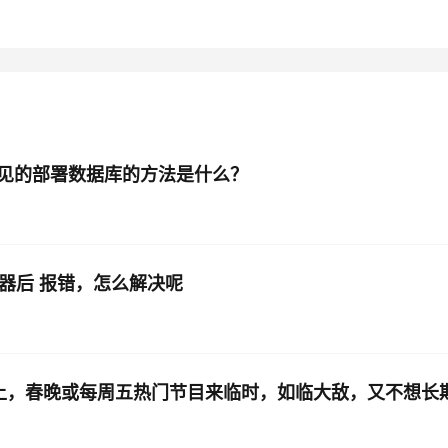
AI 应用
10分钟微调：让0.6B模型媲美235B模
多模态数据信
型
依托云原生高可用架构,实现Dify私有化部署
用1%尺寸在特定领域达到大模型90%以上效果
一个 AI 助手
超强辅助，Bol
即刻拥有 DeepSeek-R1 满血版
在企业官网、通讯软件中为客户提供 AI 客服
多种方案随心选，轻松解锁专属 DeepSeek
见的部署数据库的方法是什么？
务器后 报错，怎么解决呢
没有效果，因为之前在Windows上做django项目时一切正常，而且本
佬赐教。
 上，春晚或每周五热门节目来临时，如临大敌，又不想长
正确、标准的答案~
请查看