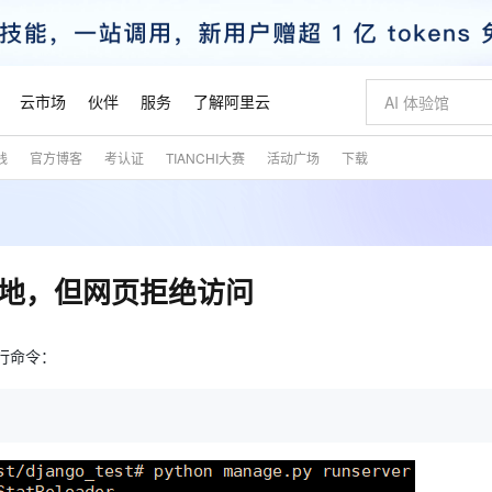
云市场
伙伴
服务
了解阿里云
践
官方博客
考认证
TIANCHI大赛
活动广场
下载
AI 特惠
数据与 API
成为产品伙伴
企业增值服务
最佳实践
价格计算器
AI 场景体
基础软件
产品伙伴合
阿里云认证
市场活动
配置报价
大模型
自助选配和估算价格
步到位
智启 AI 普惠权益
产品生态集成认证中心
企业支持计划
云上春晚
域名与网站
Qwen Audio：打造专属 AI 语音助手
千问官方 MaaS 平台，为开发者和 Agent 而生，新用户赠送 1 亿 + tokens 额度
一句话生成原生
AI Coding
阿里云Maa
2026 阿里云
云服务器 E
为企业打
数据集
Windows
大模型认证
模型
NEW
NEW
格式还原
值低价云产品抢先购
至高享 1亿+免费 tokens，加速 Al 应用落地
提供智能易用的域名与建站服务
Qwen-Audio-3.0-Realtime 端到端实时语音角色扮演
输入一句话想法,
智能编程，一键
安全可靠、
产品生态伙伴
专家技术服务
云上奥运之旅
弹性计算合作
阿里云中企出
手机三要素
宝塔 Linux
全部认证
到本地，但网页拒绝访问
价格优势
开源旗舰模型
即刻拥有 DeepSeek-V4-Pro
阿里云 OPC 创新助力计划
千问大模型
一键部署幻兽
AI 电商营销
对象存储 O
大模型
产品生态伙伴工作台
企业增值服务台
云栖战略参考
云存储合作计
云栖大会
身份实名认证
CentOS
训练营
推动算力普惠，释放技术红利
最高返9万
真正可用的 1M 上下文,一次完成代码全链路开发
快速构建应用程序和网站，即刻迈出上云第一步
轻松解锁专属 DeepSeek-V4-Pro
至高百万元 Token 补贴，加速一人公司成长
多元化、高性能、安全可靠的大模型服务
一键购买专属
从图文生成到
云上的中国
数据库合作计
活动全景
短信
Docker
行命令：
图片和
自进化智能体
5 分钟轻松部署专属 QwenPaw
Token Plan 模型订阅计划
数字证书管理服务（原SSL证书）
高效搭建 AI
AI 广告创作
无影云电脑
企业成长
NEW
HOT
信息公告
看见新力量
云网络合作计
OCR 文字识别
JAVA
越聪明
证享300元代金券
全托管，含MySQL、PostgreSQL、SQL Server、MariaDB多引擎
Qwen3.8-Max 首发尝鲜，限时加量 10 倍，夜间低至2折
实现全站HTTPS，呈现可信的WEB访问
从聊天伙伴进化为能主动干活的本地数字员工
图文、视频一
随时随地安
魔搭 Mode
Kimi-K3
HappyHors
NEW
loud
服务实践
官网公告
金融模力时刻
Salesforce O
版
发票查验
全能环境
Claude Code + GStack 打造工程团队
千问办公，限时限量积分加倍
Qoder
低代码高效构
AI 建站
短信服务
型
NEW
作计划
Kimi 最新旗舰模型，长程编程与推理利器
让文字生成流
计划
创新中心
魔搭 ModelSc
健康状态
理服务
让AI从“聊天伙伴”进化为能干活的“数字员工”
安装技能 GStack，拥有专属 AI 工程团队
你的AI工作搭子，覆盖日常办公高频场景
面向真实软件的智能体编程平台
0 代码专业建
客户案例
天气预报查询
操作系统
态合作计划