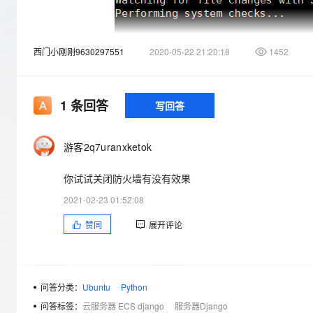
存储
天池大赛
Qwen3.7-Plus
云解析DNS
解决方案免费试用 新老
电子合同
最高领取价值200元试用
能看、能想、能动手的多模
安全
网络与CDN
AI 算法大赛
畅捷通
西门小刚刚9630297551
2020-05-22 21:20:18
1452
大数据开发治理平台 Data
AI 产品 免费试用
网络
安全
云开发大赛
Qwen3-VL-Plus
Tableau 订阅
1亿+ 大模型 tokens 和 
可观测
入门学习赛
中间件
AI空中课堂在线直播课
云防火墙
140+云产品 免费试用
后得到以下结果：
1
条回答
写回答
上云与迁云
云原生的云上边界网络安全
产品新客免费试用，最长1
数据库
址，发现拒绝访问
生态解决方案
大模型服务
企业出海
大模型ACA认证体验
大数据计算
游客2q7uranxketok
助力企业全员 AI 认知与能
行业生态解决方案
千问AI平台-Token Plan
政企业务
媒体服务
你试试关闭防火墙有没有效果
开发者生态解决方案
企业服务与云通信
2021-02-23 01:52:08
千问AI平台-模型体验
AI 开发和 AI 应用解决
在线体验全尺寸、多种模态
赞同
展开评论
域名与网站
Happy 系列大模型
终端用户计算
Serverless
问答分类：
Ubuntu
Python
问答标签：
云服务器 ECS django
服务器Django
开发工具