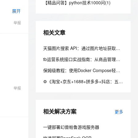
安全
【精品问答】python技术1000问(1)
我要投诉
e-1.1-I2V
Cosyvoice-V3-Flash
PolarDB
上云场景组合购
Milvus 弹性伸缩功能新增节
伴
展开
漫剧创作，剧本、分镜、视频高效生成
100%兼容MySQL、PostgreSQL，兼容Oracle，支持集中和分布式
覆盖90%+业务场景，专享组合折扣价
点支持范围
畅自然，细节丰富
高表现力语音合成大模型，语音克隆听感自然
VPN
举报
ernetes 版 ACK
云聚AI 严选权益
AI 原生数据库服务发布
SSL 证书
2V
Fun-ASR
，一键激活高效办公新体验
理容器应用的 K8s 服务
精选AI产品，从模型到应用全链提效
Agent 数据网关
相关文章
文戏情感细腻自然，动作戏激烈拳拳到肉，实现更强表演能力
支持中英文自由切换，具备更强的噪声鲁棒性
堡垒机
AI 用量加速计划
器中输入地
云原生数据库 PolarDB
防火墙
天猫图片搜索 API：通过图片地址获取天猫相似商品
、识别商机，让客服更高效、服务更出色。
新老同享，达量后返
Agentic Database 发布
主机安全
应用
tb运营系统接口实战指南：从商品管理到订单履约的全链路接入
保姆级教程：使用Docker Compose轻松搭建ExerciseDiary健身日历
千问办公
NEW
AI 应用及服务市场
的智能体编程平台
一站式AI生产力平台
⚙️《淘宝+京东+1688+拼多多+抖店：五家API统一调度的QPS与配额守卫》（附Python源码）
举报
AI 应用
伶鹊
企业级人与Agent协作平台，接入和调度多个数字员工
智能客服平台，对话机器人、对话分析、智能外呼
大模型
大模型服务平台百炼 - 全妙
相关解决方案
自然语言处理
更多
应用创作平台
多模态内容创作工具，已接入 DeepSeek
数据标注
一键部署幻兽帕鲁游戏服务器
机器学习