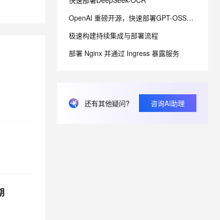
快速部署DeepSeek-OCR
OpenAI 重磅开源，快速部署GPT-OSS模型
息提取
与 AI 智能体进行实时音视频通话
极速构建持续集成与部署流程
从文本、图片、视频中提取结构化的属性信息
构建支持视频理解的 AI 音视频实时通话应用
部署 Nginx 并通过 Ingress 暴露服务
t.diy 一步搞定创意建站
构建大模型应用的安全防护体系
通过自然语言交互简化开发流程,全栈开发支持
通过阿里云安全产品对 AI 应用进行安全防护
还有其他疑问?
咨询AI助理
人服务器操
期