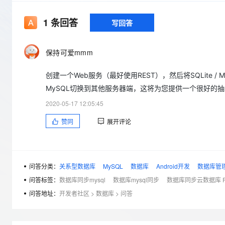
存储
天池大赛
Qwen3.7-Plus
云解析DNS
解决方案免费试用 新老
电子合同
最高领取价值200元试用
能看、能想、能动手的多模
安全
网络与CDN
1
条回答
写回答
AI 算法大赛
畅捷通
大数据开发治理平台 Data
AI 产品 免费试用
网络
安全
云开发大赛
Qwen3-VL-Plus
Tableau 订阅
1亿+ 大模型 tokens 和 
保持可爱mmm
可观测
入门学习赛
中间件
AI空中课堂在线直播课
云防火墙
140+云产品 免费试用
创建一个Web服务（最好使用REST），然后将SQLite / 
上云与迁云
云原生的云上边界网络安全
产品新客免费试用，最长1
数据库
MySQL切换到其他服务器端，这将为您提供一个很好的抽象层。来
生态解决方案
大模型服务
企业出海
大模型ACA认证体验
大数据计算
2020-05-17 12:05:45
助力企业全员 AI 认知与能
行业生态解决方案
千问AI平台-Token Plan
政企业务
赞同
展开评论
媒体服务
开发者生态解决方案
企业服务与云通信
千问AI平台-模型体验
AI 开发和 AI 应用解决
在线体验全尺寸、多种模态
域名与网站
问答分类：
关系型数据库
MySQL
数据库
Android开发
数据库管
问答标签：
数据库同步mysql
数据库mysql同步
数据库同步云数据库 RD
Happy 系列大模型
终端用户计算
问答地址：
开发者社区
>
数据库
>
问答
Serverless
开发工具