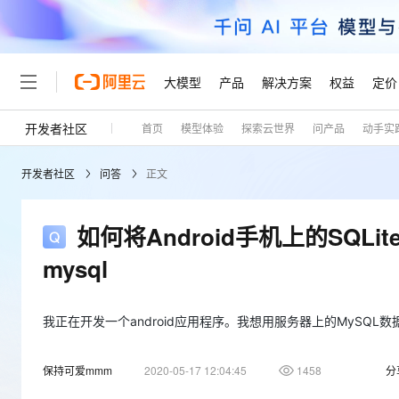
大模型
产品
解决方案
权益
定价
开发者社区
首页
模型体验
探索云世界
问产品
动手实
大模型
产品
解决方案
权益
定价
云市场
伙伴
服务
了解阿里云
精选产品
精选解决方案
普惠上云
产品定价
精选商城
成为销售伙伴
售前咨询
为什么选择阿里云
千问AI平台
开发者社区
问答
正文
了解云产品的定价详情
大模型服务平台百炼
千问办公，解锁你的工作
普惠上云 官方力荐
分销伙伴
在线服务
网站建设
什么是云计算
大
大模型服务与应用平台
企业级Agent产品，直接
云服务器38元/年起，超
咨询伙伴
多端小程序
技术领先
如何将Android手机上的SQL
云上成本管理
售后服务
轻量应用服务器
Agency Agents：拥
官方推荐返现计划
大模型
精选产品
精选解决方案
Salesforce 国际版订阅
稳定可靠
mysql
管理和优化成本
推荐新用户得奖励，单订单
销售伙伴合作计划
自助服务
友盟天域
安全合规
人工智能与机器学习
AI
文本生成
云数据库 RDS
HappyHorse 打造一
云工开物
无影生态合作计划
在线服务
观测云
分析师报告
高校专属算力普惠，学生认
我正在开发一个android应用程序。我想用服务器上的MySQL
计算
互联网应用开发
Qwen3.8-Max
HOT
Salesforce On Alibaba C
工单服务
Tuya 物联网平台阿里云
研究报告与白皮书
人工智能平台 PAI
快速拥有专属 OpenClaw
大模
Consulting Partner 合
大数据
容器
智能体时代全能旗舰模型
保持可爱mmm
2020-05-17 12:04:45
1458
分
免费试用
短信专区
一站式AI开发、训练和推
蓝凌 OA
AI 大模型销售与服务生
现代化应用