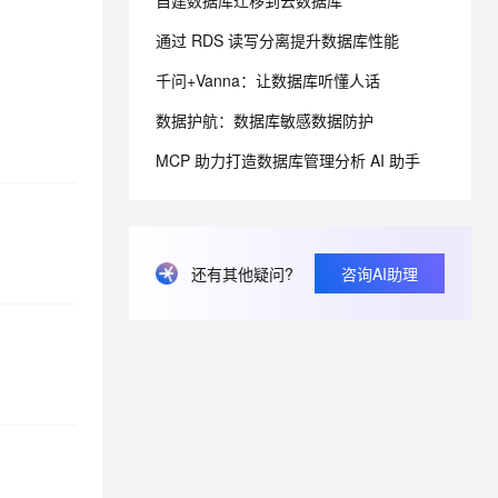
自建数据库迁移到云数据库
通过 RDS 读写分离提升数据库性能
息提取
与 AI 智能体进行实时音视频通话
千问+Vanna：让数据库听懂人话
从文本、图片、视频中提取结构化的属性信息
构建支持视频理解的 AI 音视频实时通话应用
数据护航：数据库敏感数据防护
t.diy 一步搞定创意建站
构建大模型应用的安全防护体系
通过自然语言交互简化开发流程,全栈开发支持
通过阿里云安全产品对 AI 应用进行安全防护
MCP 助力打造数据库管理分析 AI 助手
还有其他疑问?
咨询AI助理