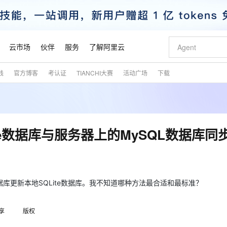
云市场
伙伴
服务
了解阿里云
践
官方博客
考认证
TIANCHI大赛
活动广场
下载
AI 特惠
数据与 API
成为产品伙伴
企业增值服务
最佳实践
价格计算器
AI 场景体
基础软件
产品伙伴合
阿里云认证
市场活动
配置报价
大模型
自助选配和估算价格
新方式
睿译宝，AI翻译排版一步到位
智启 AI 普惠权益
产品生态集成认证中心
企业支持计划
云上春晚
域名与网站
千问官方 MaaS 平台，为开发者和 Agent 而生，新用户赠送 1 亿 + tokens 额度
Qwen Aud
AI Coding
阿里云Maa
2026 阿里云
云服务器 E
为企业打
数据集
Windows
大模型认证
模型
NEW
NEW
交付可用成果
值低价云产品抢先购
上传文档即自动完成翻译和格式还原
至高享 1亿+免费 tokens，加速 Al 应用落地
提供智能易用的域名与建站服务
智能编程，一键
安全可靠、
产品生态伙伴
专家技术服务
云上奥运之旅
弹性计算合作
阿里云中企出
手机三要素
宝塔 Linux
全部认证
ite数据库与服务器上的MySQL数据库同
价格优势
有专属领域专家
GLM-5.2：长任务时代开源旗舰模型
阿里云 OPC 创新助力计划
千问大模型
即刻拥有 DeepS
AI 电商营销
对象存储 O
大模型
产品生态伙伴工作台
企业增值服务台
云栖战略参考
云存储合作计
云栖大会
身份实名认证
CentOS
训练营
推动算力普惠，释放技术红利
最高返9万
多领域专家智能体,一键组建 AI 虚拟交付团队
快速构建应用程序和网站，即刻迈出上云第一步
至高百万元 Token 补贴，加速一人公司成长
多元化、高性能、安全可靠的大模型服务
真正可用的 1M 上下文,一次完成代码全链路开发
轻松解锁专属 Dee
从图文生成到
云上的中国
数据库合作计
活动全景
短信
Docker
图片和
站式影视创作平台
Hermes Agent，打造自进化智能体
Token Plan 模型订阅计划
数字证书管理服务（原SSL证书）
5 分钟轻松部署
AI 广告创作
无影云电脑
企业成长
NEW
信息公告
看见新力量
云网络合作计
OCR 文字识别
JAVA
证享300元代金券
可视化编排打通从文字构思到成片全链路闭环
全托管，含MySQL、PostgreSQL、SQL Server、MariaDB多引擎
自主进化，持久记忆，越用越聪明
Qwen3.8-Max 首发尝鲜，限时加量 10 倍，夜间低至2折
实现全站HTTPS，呈现可信的WEB访问
图文、视频一
随时随地安
数据库更新本地SQLite数据库。我不知道哪种方法最合适和最标准？
魔搭 Mode
Kimi-K3
HappyHors
NEW
loud
服务实践
官网公告
金融模力时刻
Salesforce O
版
发票查验
全能环境
Claude Code + GStack 打造工程团队
千问办公，限时限量积分加倍
Qoder
低代码高效构
AI 建站
短信服务
型
NEW
作计划
Kimi 最新旗舰模型，长程编程与推理利器
让文字生成流
计划
享
版权
创新中心
魔搭 ModelSc
健康状态
理服务
让AI从“聊天伙伴”进化为能干活的“数字员工”
安装技能 GStack，拥有专属 AI 工程团队
你的AI工作搭子，覆盖日常办公高频场景
面向真实软件的智能体编程平台
0 代码专业建
客户案例
天气预报查询
操作系统
态合作计划