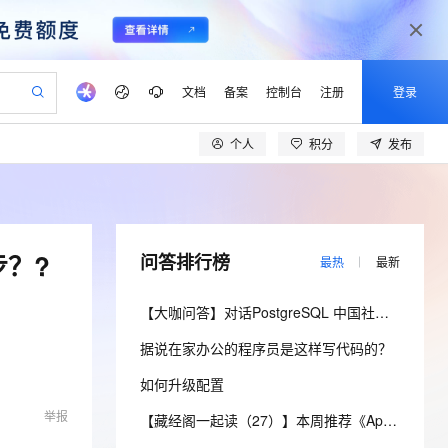
文档
备案
控制台
注册
登录
个人
积分
发布
验
作计划
器
AI 活动
专业服务
服务伙伴合作计划
开发者社区
加入我们
产品动态
服务平台百炼
阿里云 OPC 创新助力计划
一站式生成采购清单，支持单品或批量购买
io：打造专属 AI 语音助手
S产品伙伴计划（繁花）
峰会
CS
造的大模型服务与应用开发平台
一句话生成原生可编辑精美 PPT 文稿
AI 生产力先锋
Al MaaS 服务伙伴赋能合作
域名
博文
Careers
至高可申请百万元
Qwen3.8-Max 模型上线
开启高性价比 AI 编程新体验
弹性可伸缩的云计算服务
Qwen-Audio-3.0-Realtime 端到端实时语音角色扮演
输入一句话想法, 轻松生成专业的 PPT
先锋实践拓展 AI 生产力的边界
Token 补贴，五大权
计划
海大会
伙伴信用分合作计划
商标
问答
社会招聘
步？?
问答排行榜
最热
最新
益加速 OPC 成功
eek-V4-Pro
SS
一键部署幻兽帕鲁游戏服务器
飞天发布时刻
HOT
Open Search 向量检索版支
划
备案
电子书
校园招聘
pSeek-V4-Pro
视频创作，一键激活电商全链路生产力
稳定、安全、高性价比、高性能的云存储服务
一键购买专属联机服务器，轻松开启游戏
所见，即是所愿
持视频检索 Pipeline 功能
更多支持
【大咖问答】对话PostgreSQL 中国社区发起人之一，阿里云数据库高级专家 德哥
划
公司注册
镜像站
视频生成
语音识别与合成
专属 QwenPaw
漫剧工坊：一站式动画创作平台
AI 实训营
HOT
应用身份服务 (IDaaS)
据说在家办公的程序员是这样写代码的？
合作伙伴培训与认证
划
上云迁移
站生成，高效打造优质广告素材
全接入的云上超级电脑
从聊天伙伴进化为能主动干活的本地数字员工
快速生产连贯的高质量长漫剧
从基础到进阶，Agent 创客手把手教你
OpenClaw 管理能力上线
lScope
我要反馈
e-1.1-T2V
Qwen3-TTS-Flash
如何升级配置
查询合作伙伴
n Alibaba Cloud ISV 合作
代维服务
建企业门户网站
10 分钟搭建微信、支付宝小程序
MaxCompute MaxFrame 提
畅细腻的高质量视频
离线语音合成大模型，多语言方言自适应，低延迟高稳定
举报
创新加速
ope
登录合作伙伴管理后台
【藏经阁一起读（27）】本周推荐《Apache Flink案例集（2022版）》，你有哪些心得？
我要建议
站，无忧落地极速上线
以可视化方式快速构建移动和 PC 门户网站
国内短信简单易用，安全可靠，秒级触达，全球覆盖200+国家和地区。
高效部署网站，快速应用到小程序
供自动弹性内存功能