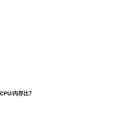
AI 应用
10分钟微调：让0.6B模型媲美235B模
多模态数据信
型
依托云原生高可用架构,实现Dify私有化部署
用1%尺寸在特定领域达到大模型90%以上效果
一个 AI 助手
超强辅助，Bol
即刻拥有 DeepSeek-R1 满血版
在企业官网、通讯软件中为客户提供 AI 客服
多种方案随心选，轻松解锁专属 DeepSeek
？
CPU/内存比？