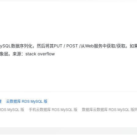
Deepseek-v4-pro
HappyHors
同享
万小智 AI 建站低至 15元/月
Qoder CN
AI 短剧/漫剧
云原生数据库 
快递物流查询
WordPress
成为服务伙
高校合作
点，立即开启云上创新
覆盖公网/内网、递归/权威、移动APP等全场景解析服务
送.CN域名，送备案服务码
基于千问大模型等，支持代码智能生成、研发智能问答
AI助力短剧
态智能体模型
旗舰 MoE 大模型，百万上下文与顶尖推理能力
图生视频，流
Ubuntu
服务生态伙伴
云工开物
企业应用
Works
Night Plan 支持 Qwen 3.8-Max
云原生大数据计算服务 MaxCompute
AI 办公
容器服务 Kub
NEW
GLM-5.2
Wan2.7-T
Red Hat
30+ 款产品免费体验
Data Agent 驱动的一站式 Data+AI 开发治理平台
夜间 5 折，Qwen/Meoo/TokenPlan 客户专享
面向分析的企业级SaaS模式云数据仓库
AI智能应用
提供一站式管
科研合作
视觉 Coding、空间感知、多模态思考等全面升级
1M上下文，专为长程任务能力而生
ERP
堂（旗舰版）
SUSE
智能客服
MySQL数据序列化，然后将其PUT / POST /从Web服务中获取/获取。
CRM
防护产品
2个月
自动承接线索
源：stack overflow
建站小程序
OA 办公系统
AI 应用构建
大模型原生
力提升
财税管理
模板建站
Qoder
大模型服务平台百炼-应用模版
HOT
NEW
面向真实软件
个人版上线、团队版降价；千问3.8-Max首发发尝鲜
丰富多元化的应用模版和解决方案
400电话
定制建站
万有无界
大模型服务平台百炼-智能体
方案
广告营销
模板小程序
的模型效果
灵活可视化地构建企业级 Agent
理
云数据库 RDS MySQL 版
定制小程序
秒悟
S MySQL 版
手机云数据库 RDS MySQL 版
数据库云数据库 RDS MySQL 版
人工智能平台 PAI
APP 开发
云端极速 AI 
新一代 AI 视频生成模型，深度适配广告营销等场景
AI Native 的算法工程平台，一站式完成建模、训练、推理服务部署
建站系统