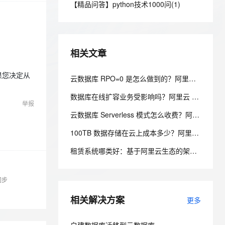
安全
【精品问答】python技术1000问(1)
我要投诉
e-1.1-I2V
Cosyvoice-V3-Flash
PolarDB
上云场景组合购
Milvus 弹性伸缩功能新增节
伴
漫剧创作，剧本、分镜、视频高效生成
100%兼容MySQL、PostgreSQL，兼容Oracle，支持集中和分布式
覆盖90%+业务场景，专享组合折扣价
点支持范围
畅自然，细节丰富
高表现力语音合成大模型，语音克隆听感自然
VPN
ernetes 版 ACK
云聚AI 严选权益
AI 原生数据库服务发布
SSL 证书
2V
Fun-ASR
，一键激活高效办公新体验
理容器应用的 K8s 服务
精选AI产品，从模型到应用全链提效
Agent 数据网关
相关文章
文戏情感细腻自然，动作戏激烈拳拳到肉，实现更强表演能力
支持中英文自由切换，具备更强的噪声鲁棒性
堡垒机
AI 用量加速计划
云原生数据库 PolarDB
如果您决定从
防火墙
云数据库 RPO=0 是怎么做到的？阿里云 PolarDB 三副本 + 物理复制解析
、识别商机，让客服更高效、服务更出色。
新老同享，达量后返
Agentic Database 发布
主机安全
应用
数据库在线扩容业务受影响吗？阿里云 PolarDB 秒级弹性无感变配解析
举报
云数据库 Serverless 模式怎么收费？阿里云 PolarDB Serverless 按需计费解析
千问办公
NEW
AI 应用及服务市场
的智能体编程平台
一站式AI生产力平台
100TB 数据存储在云上成本多少？阿里云 PolarDB 存算分离省成本解析
AI 应用
伶鹊
租赁系统哪类好：基于阿里云生态的架构设计与选型考量
企业级人与Agent协作平台，接入和调度多个数字员工
智能客服平台，对话机器人、对话分析、智能外呼
大模型
大模型服务平台百炼 - 全妙
同步
自然语言处理
应用创作平台
多模态内容创作工具，已接入 DeepSeek
相关解决方案
数据标注
更多
机器学习