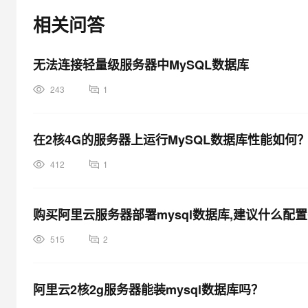
大模型解决方案
相关问答
迁移与运维管理
快速部署 Dify，高效搭建 
专有云
无法连接轻量级服务器中MySQL数据库
10 分钟在聊天系统中增加
243
1
在2核4G的服务器上运行MySQL数据库性能如何
412
1
购买阿里云服务器部署mysql数据库,建议什么配置
515
2
阿里云2核2g服务器能装mysql数据库吗？