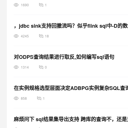
1690
1
，jdbc sink支持回撤流吗？似乎flink sql中
4245
18
对ODPS查询结果进行取反,如何编写sql语句
1314
0
在实例规格选型层面决定ADBPG实例复杂SQL查
858
1
麻烦问下 sql结果集导出支持 跨库的查询不，还