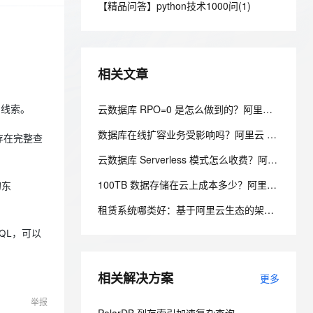
安全
【精品问答】python技术1000问(1)
我要投诉
e-1.1-I2V
Cosyvoice-V3-Flash
PolarDB
上云场景组合购
Milvus 弹性伸缩功能新增节
伴
漫剧创作，剧本、分镜、视频高效生成
100%兼容MySQL、PostgreSQL，兼容Oracle，支持集中和分布式
覆盖90%+业务场景，专享组合折扣价
点支持范围
畅自然，细节丰富
高表现力语音合成大模型，语音克隆听感自然
VPN
ernetes 版 ACK
云聚AI 严选权益
AI 原生数据库服务发布
SSL 证书
2V
Fun-ASR
，一键激活高效办公新体验
理容器应用的 K8s 服务
精选AI产品，从模型到应用全链提效
Agent 数据网关
相关文章
文戏情感细腻自然，动作戏激烈拳拳到肉，实现更强表演能力
支持中英文自由切换，具备更强的噪声鲁棒性
堡垒机
AI 用量加速计划
云原生数据库 PolarDB
防火墙
云数据库 RPO=0 是怎么做到的？阿里云 PolarDB 三副本 + 物理复制解析
了线索。
、识别商机，让客服更高效、服务更出色。
新老同享，达量后返
Agentic Database 发布
主机安全
应用
数据库在线扩容业务受影响吗？阿里云 PolarDB 秒级弹性无感变配解析
存在完整查
云数据库 Serverless 模式怎么收费？阿里云 PolarDB Serverless 按需计费解析
千问办公
NEW
AI 应用及服务市场
的智能体编程平台
一站式AI生产力平台
100TB 数据存储在云上成本多少？阿里云 PolarDB 存算分离省成本解析
的东
AI 应用
伶鹊
租赁系统哪类好：基于阿里云生态的架构设计与选型考量
企业级人与Agent协作平台，接入和调度多个数字员工
智能客服平台，对话机器人、对话分析、智能外呼
大模型
QL，可以
大模型服务平台百炼 - 全妙
自然语言处理
应用创作平台
多模态内容创作工具，已接入 DeepSeek
相关解决方案
数据标注
更多
举报
机器学习