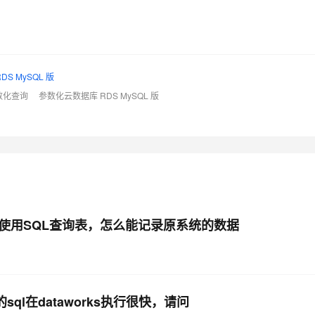
AI 应用
10分钟微调：让0.6B模型媲美235B模
多模态数据信
型
依托云原生高可用架构,实现Dify私有化部署
用1%尺寸在特定领域达到大模型90%以上效果
DS MySQL 版
一个 AI 助手
超强辅助，Bol
即刻拥有 DeepSeek-R1 满血版
数化查询
参数化云数据库 RDS MySQL 版
在企业官网、通讯软件中为客户提供 AI 客服
多种方案随心选，轻松解锁专属 DeepSeek
户端 使用SQL查询表，怎么能记录原系统的数据
的sql在dataworks执行很快，请问