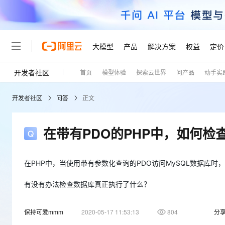
大模型
产品
解决方案
权益
定价
开发者社区
首页
模型体验
探索云世界
问产品
动手实
大模型
产品
解决方案
权益
定价
云市场
伙伴
服务
了解阿里云
精选产品
精选解决方案
普惠上云
产品定价
精选商城
成为销售伙伴
售前咨询
为什么选择阿里云
千问AI平台
开发者社区
问答
正文
了解云产品的定价详情
大模型服务平台百炼
千问办公，解锁你的工作
普惠上云 官方力荐
分销伙伴
在线服务
网站建设
什么是云计算
大
大模型服务与应用平台
企业级Agent产品，直接
云服务器38元/年起，超
咨询伙伴
多端小程序
技术领先
在带有PDO的PHP中，如何检查
云上成本管理
售后服务
轻量应用服务器
Agency Agents：拥
官方推荐返现计划
大模型
精选产品
精选解决方案
Salesforce 国际版订阅
稳定可靠
管理和优化成本
推荐新用户得奖励，单订单
销售伙伴合作计划
自助服务
友盟天域
安全合规
人工智能与机器学习
AI
在PHP中，当使用带有参数化查询的PDO访问MySQL数据库
文本生成
云数据库 RDS
HappyHorse 打造一
云工开物
无影生态合作计划
在线服务
观测云
分析师报告
高校专属算力普惠，学生认
计算
互联网应用开发
有没有办法检查数据库真正执行了什么？
Qwen3.8-Max
HOT
Salesforce On Alibaba C
工单服务
Tuya 物联网平台阿里云
研究报告与白皮书
人工智能平台 PAI
快速拥有专属 OpenClaw
大模
Consulting Partner 合
大数据
容器
智能体时代全能旗舰模型
免费试用
短信专区
保持可爱mmm
2020-05-17 11:53:13
一站式AI开发、训练和推
804
分
蓝凌 OA
AI 大模型销售与服务生
现代化应用