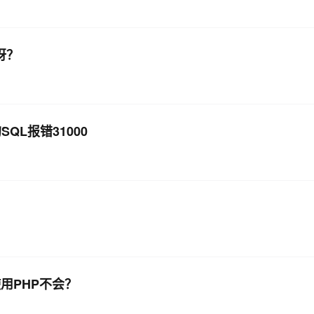
谁呀？
n的SQL报错31000
用PHP不会？