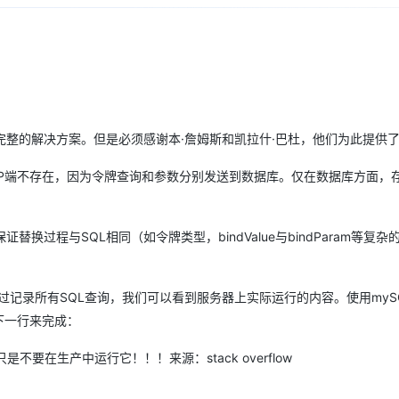
Deepseek-v4-pro
HappyHors
同享
万小智 AI 建站低至 15元/月
Qoder CN
AI 短剧/漫剧
云原生数据库 
快递物流查询
WordPress
成为服务伙
高校合作
点，立即开启云上创新
覆盖公网/内网、递归/权威、移动APP等全场景解析服务
送.CN域名，送备案服务码
基于千问大模型等，支持代码智能生成、研发智能问答
AI助力短剧
态智能体模型
旗舰 MoE 大模型，百万上下文与顶尖推理能力
图生视频，流
Ubuntu
服务生态伙伴
云工开物
企业应用
Works
Night Plan 支持 Qwen 3.8-Max
云原生大数据计算服务 MaxCompute
AI 办公
容器服务 Kub
NEW
GLM-5.2
Wan2.7-T
Red Hat
30+ 款产品免费体验
Data Agent 驱动的一站式 Data+AI 开发治理平台
夜间 5 折，Qwen/Meoo/TokenPlan 客户专享
面向分析的企业级SaaS模式云数据仓库
AI智能应用
提供一站式管
科研合作
视觉 Coding、空间感知、多模态思考等全面升级
1M上下文，专为长程任务能力而生
ERP
堂（旗舰版）
SUSE
智能客服
CRM
整的解决方案。但是必须感谢本·詹姆斯和凯拉什·巴杜，他们为此提供
防护产品
2个月
自动承接线索
建站小程序
OA 办公系统
AI 应用构建
大模型原生
PHP端不存在，因为令牌查询和参数分别发送到数据库。仅在数据库方面，
力提升
财税管理
模板建站
Qoder
大模型服务平台百炼-应用模版
HOT
NEW
面向真实软件
个人版上线、团队版降价；千问3.8-Max首发发尝鲜
丰富多元化的应用模版和解决方案
400电话
定制建站
过程与SQL相同（如令牌类型，bindValue与bindParam等复杂
万有无界
大模型服务平台百炼-智能体
方案
广告营销
模板小程序
的模型效果
灵活可视化地构建企业级 Agent
定制小程序
方。通过记录所有SQL查询，我们可以看到服务器上实际运行的内容。使用myS
秒悟
人工智能平台 PAI
如下一行来完成：
APP 开发
云端极速 AI 
新一代 AI 视频生成模型，深度适配广告营销等场景
AI Native 的算法工程平台，一站式完成建模、训练、推理服务部署
NAME] 只是不要在生产中运行它！！！来源：stack overflow
建站系统