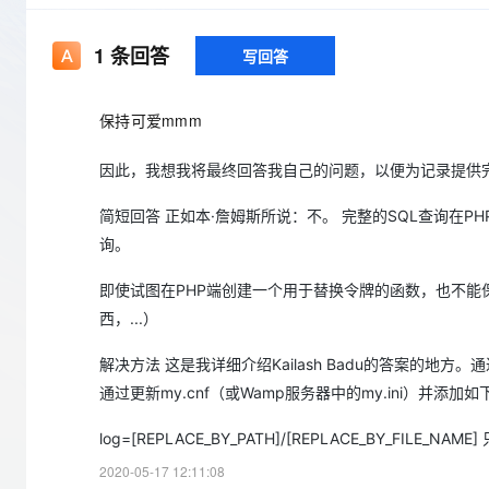
存储
天池大赛
Qwen3.7-Plus
云解析DNS
解决方案免费试用 新老
电子合同
最高领取价值200元试用
能看、能想、能动手的多模
安全
网络与CDN
AI 算法大赛
1
条回答
写回答
畅捷通
大数据开发治理平台 Data
AI 产品 免费试用
网络
安全
云开发大赛
Qwen3-VL-Plus
Tableau 订阅
1亿+ 大模型 tokens 和 
保持可爱mmm
可观测
入门学习赛
中间件
AI空中课堂在线直播课
云防火墙
140+云产品 免费试用
因此，我想我将最终回答我自己的问题，以便为记录提供完
上云与迁云
云原生的云上边界网络安全
产品新客免费试用，最长1
数据库
生态解决方案
大模型服务
企业出海
简短回答 正如本·詹姆斯所说：不。 完整的SQL查询在
大模型ACA认证体验
大数据计算
助力企业全员 AI 认知与能
询。
行业生态解决方案
千问AI平台-Token Plan
政企业务
媒体服务
开发者生态解决方案
即使试图在PHP端创建一个用于替换令牌的函数，也不能保证替换
企业服务与云通信
西，...）
千问AI平台-模型体验
AI 开发和 AI 应用解决
在线体验全尺寸、多种模态
域名与网站
解决方法 这是我详细介绍Kailash Badu的答案的地
Happy 系列大模型
通过更新my.cnf（或Wamp服务器中的my.ini）并添加
终端用户计算
log=[REPLACE_BY_PATH]/[REPLACE_BY_FILE_
Serverless
2020-05-17 12:11:08
开发工具