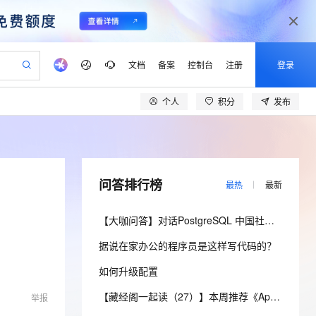
文档
备案
控制台
注册
登录
个人
积分
发布
验
作计划
器
AI 活动
专业服务
服务伙伴合作计划
开发者社区
加入我们
产品动态
服务平台百炼
阿里云 OPC 创新助力计划
一站式生成采购清单，支持单品或批量购买
io：打造专属 AI 语音助手
S产品伙伴计划（繁花）
峰会
CS
造的大模型服务与应用开发平台
一句话生成原生可编辑精美 PPT 文稿
AI 生产力先锋
Al MaaS 服务伙伴赋能合作
域名
博文
Careers
至高可申请百万元
Qwen3.8-Max 模型上线
开启高性价比 AI 编程新体验
弹性可伸缩的云计算服务
Qwen-Audio-3.0-Realtime 端到端实时语音角色扮演
输入一句话想法, 轻松生成专业的 PPT
先锋实践拓展 AI 生产力的边界
Token 补贴，五大权
计划
海大会
伙伴信用分合作计划
商标
问答
社会招聘
问答排行榜
最热
最新
益加速 OPC 成功
eek-V4-Pro
SS
一键部署幻兽帕鲁游戏服务器
飞天发布时刻
HOT
Open Search 向量检索版支
划
备案
电子书
校园招聘
pSeek-V4-Pro
视频创作，一键激活电商全链路生产力
稳定、安全、高性价比、高性能的云存储服务
一键购买专属联机服务器，轻松开启游戏
所见，即是所愿
持视频检索 Pipeline 功能
更多支持
【大咖问答】对话PostgreSQL 中国社区发起人之一，阿里云数据库高级专家 德哥
划
公司注册
镜像站
视频生成
语音识别与合成
专属 QwenPaw
漫剧工坊：一站式动画创作平台
AI 实训营
HOT
应用身份服务 (IDaaS)
据说在家办公的程序员是这样写代码的？
合作伙伴培训与认证
划
上云迁移
站生成，高效打造优质广告素材
全接入的云上超级电脑
从聊天伙伴进化为能主动干活的本地数字员工
快速生产连贯的高质量长漫剧
从基础到进阶，Agent 创客手把手教你
OpenClaw 管理能力上线
lScope
我要反馈
e-1.1-T2V
Qwen3-TTS-Flash
如何升级配置
查询合作伙伴
n Alibaba Cloud ISV 合作
代维服务
建企业门户网站
10 分钟搭建微信、支付宝小程序
MaxCompute MaxFrame 提
畅细腻的高质量视频
离线语音合成大模型，多语言方言自适应，低延迟高稳定
创新加速
ope
登录合作伙伴管理后台
【藏经阁一起读（27）】本周推荐《Apache Flink案例集（2022版）》，你有哪些心得？
我要建议
站，无忧落地极速上线
举报
以可视化方式快速构建移动和 PC 门户网站
国内短信简单易用，安全可靠，秒级触达，全球覆盖200+国家和地区。
高效部署网站，快速应用到小程序
供自动弹性内存功能