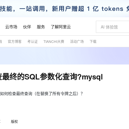
云市场
伙伴
服务
了解阿里云
践
官方博客
考认证
TIANCHI大赛
活动广场
下载
AI 特惠
数据与 API
成为产品伙伴
企业增值服务
最佳实践
价格计算器
AI 场景体
基础软件
产品伙伴合
阿里云认证
市场活动
配置报价
大模型
自助选配和估算价格
新方式
睿译宝，AI翻译排版一步到位
智启 AI 普惠权益
产品生态集成认证中心
企业支持计划
云上春晚
域名与网站
千问官方 MaaS 平台，为开发者和 Agent 而生，新用户赠送 1 亿 + tokens 额度
Qwen Aud
AI Coding
阿里云Maa
2026 阿里云
云服务器 E
为企业打
数据集
Windows
大模型认证
模型
NEW
NEW
交付可用成果
值低价云产品抢先购
上传文档即自动完成翻译和格式还原
至高享 1亿+免费 tokens，加速 Al 应用落地
提供智能易用的域名与建站服务
智能编程，一键
安全可靠、
产品生态伙伴
专家技术服务
云上奥运之旅
弹性计算合作
阿里云中企出
手机三要素
宝塔 Linux
全部认证
最终的SQL参数化查询?mysql
价格优势
有专属领域专家
GLM-5.2：长任务时代开源旗舰模型
阿里云 OPC 创新助力计划
千问大模型
即刻拥有 DeepS
AI 电商营销
对象存储 O
大模型
产品生态伙伴工作台
企业增值服务台
云栖战略参考
云存储合作计
云栖大会
身份实名认证
CentOS
训练营
推动算力普惠，释放技术红利
最高返9万
多领域专家智能体,一键组建 AI 虚拟交付团队
快速构建应用程序和网站，即刻迈出上云第一步
至高百万元 Token 补贴，加速一人公司成长
多元化、高性能、安全可靠的大模型服务
真正可用的 1M 上下文,一次完成代码全链路开发
轻松解锁专属 Dee
从图文生成到
云上的中国
数据库合作计
活动全景
短信
Docker
时，如何检查最终查询（在替换了所有令牌之后）？
图片和
站式影视创作平台
Hermes Agent，打造自进化智能体
Token Plan 模型订阅计划
数字证书管理服务（原SSL证书）
5 分钟轻松部署
AI 广告创作
无影云电脑
企业成长
NEW
信息公告
看见新力量
云网络合作计
OCR 文字识别
JAVA
证享300元代金券
可视化编排打通从文字构思到成片全链路闭环
全托管，含MySQL、PostgreSQL、SQL Server、MariaDB多引擎
自主进化，持久记忆，越用越聪明
Qwen3.8-Max 首发尝鲜，限时加量 10 倍，夜间低至2折
实现全站HTTPS，呈现可信的WEB访问
图文、视频一
随时随地安
魔搭 Mode
Kimi-K3
HappyHors
NEW
loud
服务实践
官网公告
金融模力时刻
Salesforce O
版
发票查验
全能环境
Claude Code + GStack 打造工程团队
千问办公，限时限量积分加倍
Qoder
低代码高效构
AI 建站
短信服务
型
NEW
作计划
Kimi 最新旗舰模型，长程编程与推理利器
让文字生成流
计划
创新中心
魔搭 ModelSc
健康状态
理服务
享
版权
让AI从“聊天伙伴”进化为能干活的“数字员工”
安装技能 GStack，拥有专属 AI 工程团队
你的AI工作搭子，覆盖日常办公高频场景
面向真实软件的智能体编程平台
0 代码专业建
客户案例
天气预报查询
操作系统
态合作计划