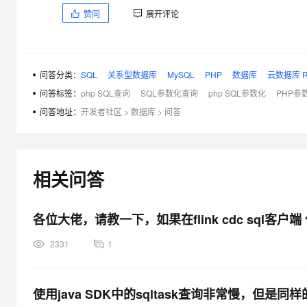
大模型解决方案
赞同
展开评论
迁移与运维管理
快速部署 Dify，高效搭建 
专有云
问答分类：
SQL
关系型数据库
MySQL
PHP
数据库
云数据库 R
10 分钟在聊天系统中增加
问答标签：
php SQL查询
SQL参数化查询
php SQL参数化
PHP参
问答地址：
开发者社区
>
数据库
>
问答
相关问答
各位大佬，请教一下，如果在flink cdc sql客
2331
1
使用java SDK中的sqltask查询非常慢，但是同样