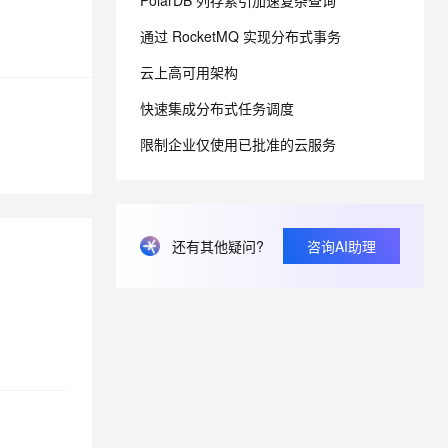
PolarDB 列存索引加速复杂查询
通过 RocketMQ 实现分布式事务
息提取
与 AI 智能体进行实时音视频通话
云上高可用架构
从文本、图片、视频中提取结构化的属性信息
构建支持视频理解的 AI 音视频实时通话应用
快速集成分布式任务调度
t.diy 一步搞定创意建站
构建大模型应用的安全防护体系
通过自然语言交互简化开发流程,全栈开发支持
通过阿里云安全产品对 AI 应用进行安全防护
限制企业仅使用已批准的云服务
还有其他疑问?
咨询AI助理