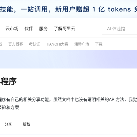
云市场
伙伴
服务
了解阿里云
践
官方博客
考认证
TIANCHI大赛
活动广场
下载
AI 特惠
数据与 API
成为产品伙伴
企业增值服务
最佳实践
价格计算器
AI 场景体
基础软件
产品伙伴合
阿里云认证
市场活动
配置报价
大模型
自助选配和估算价格
新方式
睿译宝，AI翻译排版一步到位
智启 AI 普惠权益
产品生态集成认证中心
企业支持计划
云上春晚
域名与网站
千问官方 MaaS 平台，为开发者和 Agent 而生，新用户赠送 1 亿 + tokens 额度
Qwen Aud
AI Coding
阿里云Maa
2026 阿里云
云服务器 E
为企业打
数据集
Windows
大模型认证
模型
NEW
NEW
交付可用成果
值低价云产品抢先购
上传文档即自动完成翻译和格式还原
至高享 1亿+免费 tokens，加速 Al 应用落地
提供智能易用的域名与建站服务
智能编程，一键
安全可靠、
产品生态伙伴
专家技术服务
云上奥运之旅
弹性计算合作
阿里云中企出
手机三要素
宝塔 Linux
全部认证
小程序
价格优势
有专属领域专家
GLM-5.2：长任务时代开源旗舰模型
阿里云 OPC 创新助力计划
千问大模型
即刻拥有 DeepS
AI 电商营销
对象存储 O
大模型
产品生态伙伴工作台
企业增值服务台
云栖战略参考
云存储合作计
云栖大会
身份实名认证
CentOS
训练营
推动算力普惠，释放技术红利
最高返9万
多领域专家智能体,一键组建 AI 虚拟交付团队
快速构建应用程序和网站，即刻迈出上云第一步
至高百万元 Token 补贴，加速一人公司成长
多元化、高性能、安全可靠的大模型服务
真正可用的 1M 上下文,一次完成代码全链路开发
轻松解锁专属 Dee
从图文生成到
云上的中国
数据库合作计
活动全景
短信
Docker
序有自己的相关分享功能，虽然文档中也没有写明相关的API方法，我
图片和
站式影视创作平台
Hermes Agent，打造自进化智能体
Token Plan 模型订阅计划
数字证书管理服务（原SSL证书）
5 分钟轻松部署
AI 广告创作
无影云电脑
企业成长
NEW
信息公告
经验和方案
看见新力量
云网络合作计
OCR 文字识别
JAVA
证享300元代金券
可视化编排打通从文字构思到成片全链路闭环
全托管，含MySQL、PostgreSQL、SQL Server、MariaDB多引擎
自主进化，持久记忆，越用越聪明
Qwen3.8-Max 首发尝鲜，限时加量 10 倍，夜间低至2折
实现全站HTTPS，呈现可信的WEB访问
图文、视频一
随时随地安
魔搭 Mode
Kimi-K3
HappyHors
NEW
loud
服务实践
官网公告
金融模力时刻
Salesforce O
版
发票查验
全能环境
Claude Code + GStack 打造工程团队
千问办公，限时限量积分加倍
Qoder
低代码高效构
AI 建站
短信服务
型
NEW
作计划
分享
版权
Kimi 最新旗舰模型，长程编程与推理利器
让文字生成流
计划
创新中心
魔搭 ModelSc
健康状态
理服务
让AI从“聊天伙伴”进化为能干活的“数字员工”
安装技能 GStack，拥有专属 AI 工程团队
你的AI工作搭子，覆盖日常办公高频场景
面向真实软件的智能体编程平台
0 代码专业建
客户案例
天气预报查询
操作系统
态合作计划