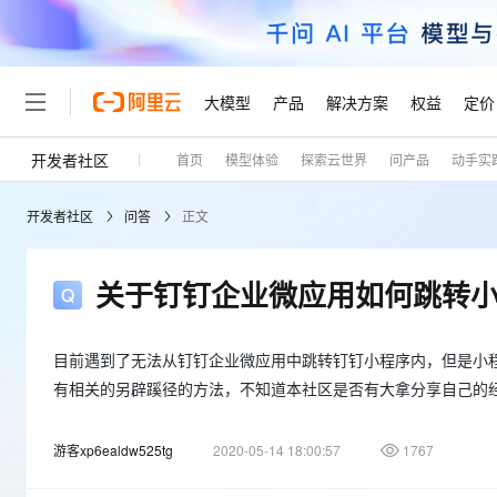
大模型
产品
解决方案
权益
定价
开发者社区
首页
模型体验
探索云世界
问产品
动手实
大模型
产品
解决方案
权益
定价
云市场
伙伴
服务
了解阿里云
精选产品
精选解决方案
普惠上云
产品定价
精选商城
成为销售伙伴
售前咨询
为什么选择阿里云
千问AI平台
开发者社区
问答
正文
了解云产品的定价详情
大模型服务平台百炼
千问办公，解锁你的工作
普惠上云 官方力荐
分销伙伴
在线服务
网站建设
什么是云计算
大
大模型服务与应用平台
企业级Agent产品，直接
云服务器38元/年起，超
咨询伙伴
多端小程序
技术领先
关于钉钉企业微应用如何跳转
云上成本管理
售后服务
轻量应用服务器
Agency Agents：拥
官方推荐返现计划
大模型
精选产品
精选解决方案
Salesforce 国际版订阅
稳定可靠
管理和优化成本
推荐新用户得奖励，单订单
销售伙伴合作计划
自助服务
友盟天域
安全合规
人工智能与机器学习
AI
目前遇到了无法从钉钉企业微应用中跳转钉钉小程序内，但是小程
文本生成
云数据库 RDS
HappyHorse 打造一
云工开物
无影生态合作计划
在线服务
有相关的另辟蹊径的方法，不知道本社区是否有大拿分享自己的
观测云
分析师报告
高校专属算力普惠，学生认
计算
互联网应用开发
Qwen3.8-Max
HOT
Salesforce On Alibaba C
工单服务
Tuya 物联网平台阿里云
研究报告与白皮书
人工智能平台 PAI
快速拥有专属 OpenClaw
大模
Consulting Partner 合
大数据
游客xp6ealdw525tg
容器
2020-05-14 18:00:57
1767
智能体时代全能旗舰模型
免费试用
短信专区
一站式AI开发、训练和推
蓝凌 OA
AI 大模型销售与服务生
现代化应用