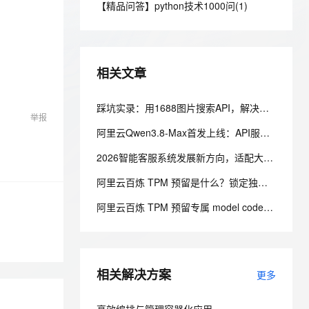
安全
【精品问答】python技术1000问(1)
我要投诉
e-1.1-I2V
Cosyvoice-V3-Flash
PolarDB
上云场景组合购
Milvus 弹性伸缩功能新增节
伴
漫剧创作，剧本、分镜、视频高效生成
100%兼容MySQL、PostgreSQL，兼容Oracle，支持集中和分布式
覆盖90%+业务场景，专享组合折扣价
点支持范围
畅自然，细节丰富
高表现力语音合成大模型，语音克隆听感自然
VPN
ernetes 版 ACK
云聚AI 严选权益
AI 原生数据库服务发布
SSL 证书
2V
Fun-ASR
，一键激活高效办公新体验
理容器应用的 K8s 服务
精选AI产品，从模型到应用全链提效
Agent 数据网关
相关文章
文戏情感细腻自然，动作戏激烈拳拳到肉，实现更强表演能力
支持中英文自由切换，具备更强的噪声鲁棒性
堡垒机
AI 用量加速计划
云原生数据库 PolarDB
防火墙
踩坑实录：用1688图片搜索API，解决美客多货源溯源的真实项目经历
、识别商机，让客服更高效、服务更出色。
新老同享，达量后返
Agentic Database 发布
举报
主机安全
应用
阿里云Qwen3.8-Max首发上线：API服务与Token Plan同步开放全解析
2026智能客服系统发展新方向，适配大型企业的主流智能客服系统评测
千问办公
NEW
AI 应用及服务市场
的智能体编程平台
一站式AI生产力平台
阿里云百炼 TPM 预留是什么？锁定独享模型吞吐，解决高峰期限流问题
AI 应用
伶鹊
阿里云百炼 TPM 预留专属 model code 怎么使用？溢出策略怎么选？
企业级人与Agent协作平台，接入和调度多个数字员工
智能客服平台，对话机器人、对话分析、智能外呼
大模型
大模型服务平台百炼 - 全妙
自然语言处理
应用创作平台
多模态内容创作工具，已接入 DeepSeek
相关解决方案
数据标注
更多
机器学习