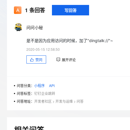
存储
天池大赛
Qwen3.7-Plus
云解析DNS
解决方案免费试用 新老
电子合同
1
条回答
写回答
最高领取价值200元试用
能看、能想、能动手的多模
安全
网络与CDN
AI 算法大赛
畅捷通
大数据开发治理平台 Data
AI 产品 免费试用
网络
安全
云开发大赛
Qwen3-VL-Plus
Tableau 订阅
问问小秘
1亿+ 大模型 tokens 和 
可观测
入门学习赛
中间件
AI空中课堂在线直播课
云防火墙
140+云产品 免费试用
是不是因为应用访问的时候，加了"dingtalk://"~
上云与迁云
云原生的云上边界网络安全
产品新客免费试用，最长1
数据库
2020-05-15 12:58:50
生态解决方案
大模型服务
企业出海
大模型ACA认证体验
大数据计算
赞同
展开评论
助力企业全员 AI 认知与能
行业生态解决方案
千问AI平台-Token Plan
政企业务
媒体服务
开发者生态解决方案
企业服务与云通信
问答分类：
小程序
API
千问AI平台-模型体验
AI 开发和 AI 应用解决
在线体验全尺寸、多种模态
问答标签：
钉钉企业跳转
域名与网站
问答地址：
开发者社区
>
开发与运维
>
问答
Happy 系列大模型
终端用户计算
Serverless
相关问答
开发工具