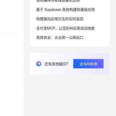
高效编排与管理容器化应用
基于 Supabase 高效构建轻量级应用
息提取
与 AI 智能体进行实时音视频通话
构建面向应用日志的实时监控
从文本、图片、视频中提取结构化的属性信息
构建支持视频理解的 AI 音视频实时通话应用
支付宝MCP，让您的AI应用自动收款
t.diy 一步搞定创意建站
构建大模型应用的安全防护体系
通过自然语言交互简化开发流程,全栈开发支持
通过阿里云安全产品对 AI 应用进行安全防护
高效安全：企业统一公网出口
还有其他疑问?
咨询AI助理