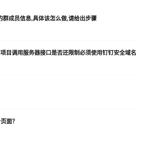
AI 应用
10分钟微调：让0.6B模型媲美235B模
多模态数据信
里的群成员信息,具体该怎么做,请给出步骤
型
依托云原生高可用架构,实现Dify私有化部署
用1%尺寸在特定领域达到大模型90%以上效果
一个 AI 助手
超强辅助，Bol
即刻拥有 DeepSeek-R1 满血版
在企业官网、通讯软件中为客户提供 AI 客服
多种方案随心选，轻松解锁专属 DeepSeek
的项目调用服务器接口是否还限制必须使用钉钉安全域名
个页面？