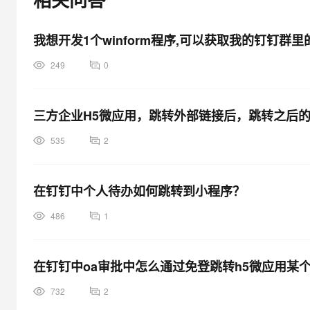
大模型解决方案
迁移与运维管理
快速部署 Dify，高效搭建 
我想开发1个winform程序,可以获取我的钉钉群
专有云
249
0
10 分钟在聊天系统中增加
三方企业H5微应用，跳转外部链接后，跳转之后
535
2
在钉钉中个人待办如何跳转到小程序？
486
1
在钉钉中oa审批中怎么通过免登跳转h5微应用某
732
2