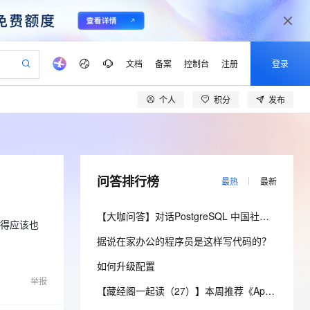
文档
备案
控制台
注册
登录
个人
积分
发布
验
作计划
器
AI 活动
专业服务
服务伙伴合作计划
开发者社区
加入我们
产品动态
服务平台百炼
阿里云 OPC 创新助力计划
一站式生成采购清单，支持单品或批量购买
io：打造专属 AI 语音助手
S产品伙伴计划（繁花）
峰会
CS
造的大模型服务与应用开发平台
一句话生成原生可编辑精美 PPT 文稿
AI 生产力先锋
Al MaaS 服务伙伴赋能合作
域名
博文
Careers
至高可申请百万元
Qwen3.8-Max 模型上线
开启高性价比 AI 编程新体验
弹性可伸缩的云计算服务
Qwen-Audio-3.0-Realtime 端到端实时语音角色扮演
输入一句话想法, 轻松生成专业的 PPT
先锋实践拓展 AI 生产力的边界
Token 补贴，五大权
计划
海大会
伙伴信用分合作计划
商标
问答
社会招聘
问答排行榜
最热
最新
益加速 OPC 成功
eek-V4-Pro
SS
一键部署幻兽帕鲁游戏服务器
飞天发布时刻
HOT
Open Search 向量检索版支
划
备案
电子书
校园招聘
pSeek-V4-Pro
视频创作，一键激活电商全链路生产力
稳定、安全、高性价比、高性能的云存储服务
一键购买专属联机服务器，轻松开启游戏
所见，即是所愿
持视频检索 Pipeline 功能
更多支持
【大咖问答】对话PostgreSQL 中国社区发起人之一，阿里云数据库高级专家 德哥
划
公司注册
镜像站
觉得应该也
视频生成
语音识别与合成
专属 QwenPaw
漫剧工坊：一站式动画创作平台
AI 实训营
HOT
应用身份服务 (IDaaS)
据说在家办公的程序员是这样写代码的？
合作伙伴培训与认证
划
上云迁移
站生成，高效打造优质广告素材
全接入的云上超级电脑
从聊天伙伴进化为能主动干活的本地数字员工
快速生产连贯的高质量长漫剧
从基础到进阶，Agent 创客手把手教你
OpenClaw 管理能力上线
lScope
我要反馈
e-1.1-T2V
Qwen3-TTS-Flash
如何升级配置
查询合作伙伴
n Alibaba Cloud ISV 合作
代维服务
建企业门户网站
10 分钟搭建微信、支付宝小程序
MaxCompute MaxFrame 提
举报
畅细腻的高质量视频
离线语音合成大模型，多语言方言自适应，低延迟高稳定
创新加速
ope
登录合作伙伴管理后台
【藏经阁一起读（27）】本周推荐《Apache Flink案例集（2022版）》，你有哪些心得？
我要建议
站，无忧落地极速上线
以可视化方式快速构建移动和 PC 门户网站
国内短信简单易用，安全可靠，秒级触达，全球覆盖200+国家和地区。
高效部署网站，快速应用到小程序
供自动弹性内存功能