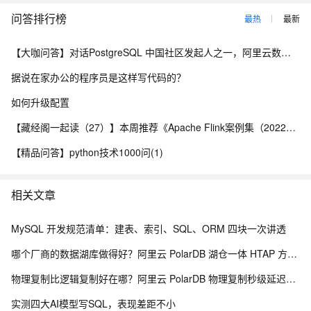
问答排行榜
最热
最新
【大咖问答】对话PostgreSQL 中国社区发起人之一，阿里云数据库高级专家 德哥
据说在家办公的程序员是这样写代码的？
如何升级配置
【藏经阁一起读（27）】本周推荐《Apache Flink案例集（2022版）》，你有哪些心得？
【精品问答】python技术1000问(1)
相关文章
MySQL 开发规范清单：建表、索引、SQL、ORM 四块一次讲透
哪个厂商的数据湖库做得好？阿里云 PolarDB 湖仓一体 HTAP 方案深度解析
物理复制比逻辑复制好在哪？阿里云 PolarDB 物理复制秒级延迟解析
实测四大AI模型写SQL，表现差距不小