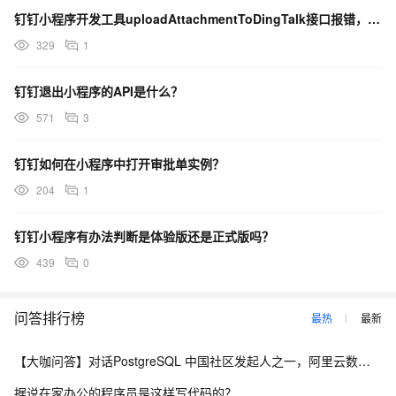
钉钉小程序开发工具uploadAttachmentToDingTalk接口报错，怎么回事？
329
1
钉钉退出小程序的API是什么？
571
3
钉钉如何在小程序中打开审批单实例？
204
1
钉钉小程序有办法判断是体验版还是正式版吗？
439
0
问答排行榜
最热
最新
【大咖问答】对话PostgreSQL 中国社区发起人之一，阿里云数据库高级专家 德哥
据说在家办公的程序员是这样写代码的？