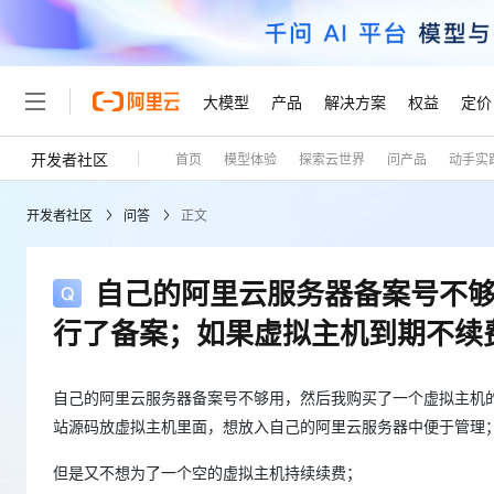
大模型
产品
解决方案
权益
定价
开发者社区
首页
模型体验
探索云世界
问产品
动手实
大模型
产品
解决方案
权益
定价
云市场
伙伴
服务
了解阿里云
精选产品
精选解决方案
普惠上云
产品定价
精选商城
成为销售伙伴
售前咨询
为什么选择阿里云
千问AI平台
开发者社区
问答
正文
了解云产品的定价详情
大模型服务平台百炼
千问办公，解锁你的工作
普惠上云 官方力荐
分销伙伴
在线服务
网站建设
什么是云计算
大
大模型服务与应用平台
企业级Agent产品，直接
云服务器38元/年起，超
咨询伙伴
多端小程序
技术领先
自己的阿里云服务器备案号不
云上成本管理
售后服务
轻量应用服务器
Agency Agents：拥
官方推荐返现计划
大模型
精选产品
精选解决方案
Salesforce 国际版订阅
稳定可靠
行了备案；如果虚拟主机到期不续
管理和优化成本
推荐新用户得奖励，单订单
销售伙伴合作计划
自助服务
友盟天域
安全合规
人工智能与机器学习
AI
文本生成
云数据库 RDS
HappyHorse 打造一
云工开物
无影生态合作计划
在线服务
观测云
分析师报告
高校专属算力普惠，学生认
自己的阿里云服务器备案号不够用，然后我购买了一个虚拟主机
计算
互联网应用开发
Qwen3.8-Max
HOT
Salesforce On Alibaba C
工单服务
站源码放虚拟主机里面，想放入自己的阿里云服务器中便于管理
Tuya 物联网平台阿里云
研究报告与白皮书
人工智能平台 PAI
快速拥有专属 OpenClaw
大模
Consulting Partner 合
大数据
容器
智能体时代全能旗舰模型
免费试用
短信专区
一站式AI开发、训练和推
但是又不想为了一个空的虚拟主机持续续费；
蓝凌 OA
AI 大模型销售与服务生
现代化应用