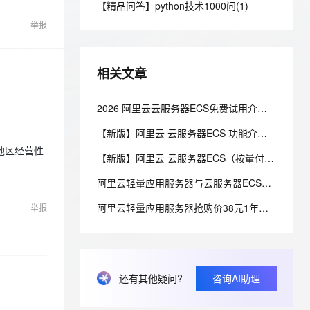
安全
【精品问答】python技术1000问(1)
我要投诉
e-1.1-I2V
Cosyvoice-V3-Flash
PolarDB
上云场景组合购
Milvus 弹性伸缩功能新增节
伴
漫剧创作，剧本、分镜、视频高效生成
举报
100%兼容MySQL、PostgreSQL，兼容Oracle，支持集中和分布式
覆盖90%+业务场景，专享组合折扣价
点支持范围
畅自然，细节丰富
高表现力语音合成大模型，语音克隆听感自然
VPN
ernetes 版 ACK
云聚AI 严选权益
AI 原生数据库服务发布
SSL 证书
2V
Fun-ASR
，一键激活高效办公新体验
理容器应用的 K8s 服务
精选AI产品，从模型到应用全链提效
Agent 数据网关
相关文章
文戏情感细腻自然，动作戏激烈拳拳到肉，实现更强表演能力
支持中英文自由切换，具备更强的噪声鲁棒性
堡垒机
AI 用量加速计划
云原生数据库 PolarDB
防火墙
2026 阿里云云服务器ECS免费试用介绍，免费额度300元功能规则介绍
、识别商机，让客服更高效、服务更出色。
新老同享，达量后返
Agentic Database 发布
主机安全
应用
【新版】阿里云 云服务器ECS 功能介绍及配置价格表
地区经营性
【新版】阿里云 云服务器ECS（按量付费）功能介绍及配置价格表
千问办公
NEW
AI 应用及服务市场
的智能体编程平台
一站式AI生产力平台
阿里云轻量应用服务器与云服务器ECS的区别对比及配置价格表说明
AI 应用
伶鹊
阿里云轻量应用服务器抢购价38元1年，云服务器ECS特惠99元1年，区别与选购指南参考
举报
企业级人与Agent协作平台，接入和调度多个数字员工
智能客服平台，对话机器人、对话分析、智能外呼
大模型
大模型服务平台百炼 - 全妙
自然语言处理
应用创作平台
多模态内容创作工具，已接入 DeepSeek
数据标注
还有其他疑问?
咨询AI助理
机器学习