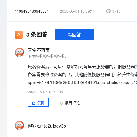
存储
天池大赛
Qwen3.7-Plus
云解析DNS
解决方案免费试用 新老
电子合同
1199498483945884
2020-05-01 16:39:11
最高领取价值200元试用
3718
能看、能想、能动手的多模
安全
网络与CDN
AI 算法大赛
畅捷通
大数据开发治理平台 Data
AI 产品 免费试用
网络
安全
云开发大赛
Qwen3-VL-Plus
Tableau 订阅
1亿+ 大模型 tokens 和 
3
条回答
写回答
可观测
入门学习赛
中间件
AI空中课堂在线直播课
云防火墙
140+云产品 免费试用
上云与迁云
云原生的云上边界网络安全
产品新客免费试用，最长1
天空不落雨
数据库
生态解决方案
下雨啦啦啦啦啦啦啦啦。
大模型服务
企业出海
大模型ACA认证体验
大数据计算
域名备案后，可以任意解析到阿里云服务器的，旧服务器
助力企业全员 AI 认知与能
行业生态解决方案
千问AI平台-Token Plan
政企业务
备案需要修改备案的IP，其他随便换服务器用）经营性备案参考：https://
媒体服务
开发者生态解决方案
spm=5176.11065259.1996646101.searchclickresult.4
企业服务与云通信
千问AI平台-模型体验
AI 开发和 AI 应用解决
2020-05-07 13:59:06
在线体验全尺寸、多种模态
域名与网站
赞同
展开评论
Happy 系列大模型
终端用户计算
Serverless
游客xuhte2uigqv3o
开发工具