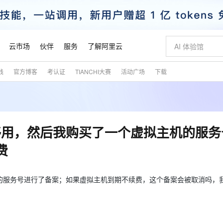
云市场
伙伴
服务
了解阿里云
践
官方博客
考认证
TIANCHI大赛
活动广场
下载
AI 特惠
数据与 API
成为产品伙伴
企业增值服务
最佳实践
价格计算器
AI 场景体
基础软件
产品伙伴合
阿里云认证
市场活动
配置报价
大模型
自助选配和估算价格
新方式
睿译宝，AI翻译排版一步到位
智启 AI 普惠权益
产品生态集成认证中心
企业支持计划
云上春晚
域名与网站
千问官方 MaaS 平台，为开发者和 Agent 而生，新用户赠送 1 亿 + tokens 额度
AI Coding
阿里云Maa
2026 阿里云
云服务器 E
为企业打
数据集
Windows
大模型认证
模型
NEW
交付可用成果
值低价云产品抢先购
上传文档即自动完成翻译和格式还原
至高享 1亿+免费 tokens，加速 Al 应用落地
提供智能易用的域名与建站服务
智能编程，一键
安全可靠、
产品生态伙伴
专家技术服务
云上奥运之旅
弹性计算合作
阿里云中企出
手机三要素
宝塔 Linux
全部认证
够用，然后我购买了一个虚拟主机的服务
价格优势
有专属领域专家
GLM-5.2：长任务时代开源旗舰模型
阿里云 OPC 创新助力计划
千问大模型
即刻拥有 DeepS
AI 电商营销
对象存储 O
大模型
产品生态伙伴工作台
企业增值服务台
云栖战略参考
云存储合作计
云栖大会
身份实名认证
CentOS
训练营
费
推动算力普惠，释放技术红利
最高返9万
多领域专家智能体,一键组建 AI 虚拟交付团队
快速构建应用程序和网站，即刻迈出上云第一步
至高百万元 Token 补贴，加速一人公司成长
多元化、高性能、安全可靠的大模型服务
真正可用的 1M 上下文,一次完成代码全链路开发
轻松解锁专属 Dee
从图文生成到
云上的中国
数据库合作计
活动全景
短信
Docker
图片和
站式影视创作平台
Hermes Agent，打造自进化智能体
Token Plan 模型订阅计划
数字证书管理服务（原SSL证书）
5 分钟轻松部署
AI 广告创作
无影云电脑
企业成长
NEW
信息公告
看见新力量
云网络合作计
OCR 文字识别
JAVA
证享300元代金券
可视化编排打通从文字构思到成片全链路闭环
全托管，含MySQL、PostgreSQL、SQL Server、MariaDB多引擎
自主进化，持久记忆，越用越聪明
Qwen3.8-Max 首发尝鲜，限时加量 10 倍，夜间低至2折
实现全站HTTPS，呈现可信的WEB访问
图文、视频一
随时随地安
的服务号进行了备案；如果虚拟主机到期不续费，这个备案会被取消吗，
魔搭 Mode
Kimi-K3
HappyHors
NEW
loud
服务实践
官网公告
；
金融模力时刻
Salesforce O
版
发票查验
全能环境
Claude Code + GStack 打造工程团队
千问办公，限时限量积分加倍
Qoder
低代码高效构
AI 建站
短信服务
型
NEW
作计划
Kimi 最新旗舰模型，长程编程与推理利器
让文字生成流
计划
创新中心
魔搭 ModelSc
健康状态
理服务
让AI从“聊天伙伴”进化为能干活的“数字员工”
安装技能 GStack，拥有专属 AI 工程团队
你的AI工作搭子，覆盖日常办公高频场景
面向真实软件的智能体编程平台
0 代码专业建
客户案例
天气预报查询
操作系统
态合作计划