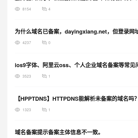
8154
4
为什么域名已备案，dayingxiang.net，但登
4237
0
ios9字体、阿里云oss、个人企业域名备案等常
3523
1
【HPPTDNS】HTTPDNS能解析未备案的域名吗
1323
1
域名备案提示备案主体信息不一致。