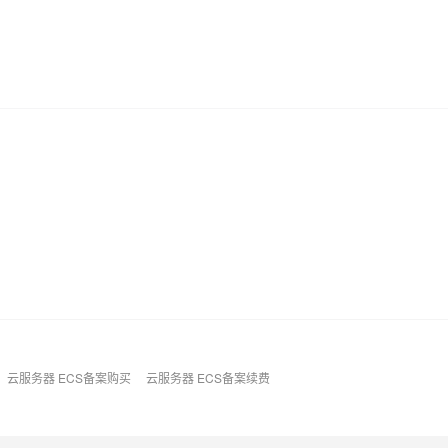
AI 应用
10分钟微调：让0.6B模型媲美235B模
多模态数据信
型
依托云原生高可用架构,实现Dify私有化部署
用1%尺寸在特定领域达到大模型90%以上效果
一个 AI 助手
超强辅助，Bol
即刻拥有 DeepSeek-R1 满血版
在企业官网、通讯软件中为客户提供 AI 客服
多种方案随心选，轻松解锁专属 DeepSeek
云服务器 ECS备案购买
云服务器 ECS备案续费