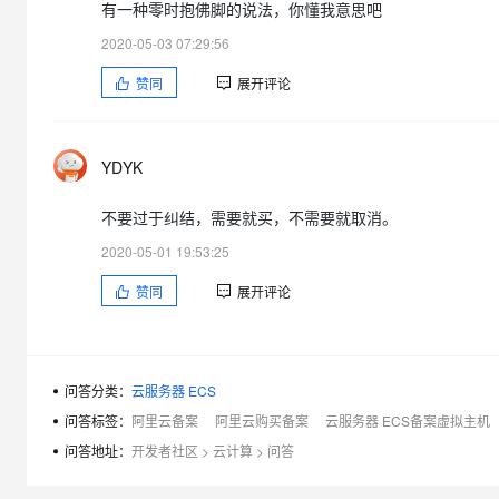
有一种零时抱佛脚的说法，你懂我意思吧
大模型解决方案
迁移与运维管理
2020-05-03 07:29:56
快速部署 Dify，高效搭建 
赞同
展开评论
专有云
10 分钟在聊天系统中增加
YDYK
不要过于纠结，需要就买，不需要就取消。
2020-05-01 19:53:25
赞同
展开评论
问答分类：
云服务器 ECS
问答标签：
阿里云备案
阿里云购买备案
云服务器 ECS备案虚拟主机
问答地址：
开发者社区
>
云计算
>
问答