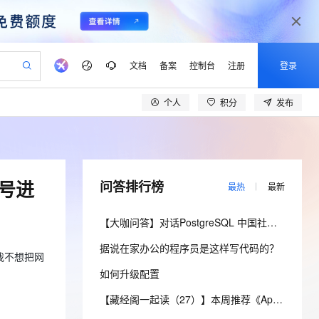
文档
备案
控制台
注册
登录
个人
积分
发布
验
作计划
器
AI 活动
专业服务
服务伙伴合作计划
开发者社区
加入我们
产品动态
服务平台百炼
阿里云 OPC 创新助力计划
一站式生成采购清单，支持单品或批量购买
S产品伙伴计划（繁花）
峰会
CS
造的大模型服务与应用开发平台
Qwen Audio：打造专属 AI 语音助手
一句话生成原生可编辑精美 PPT 文稿
AI 生产力先锋
Al MaaS 服务伙伴赋能合作
域名
博文
Careers
NEW
至高可申请百万元
Qwen3.8-Max 模型上线
开启高性价比 AI 编程新体验
弹性可伸缩的云计算服务
Qwen-Audio-3.0-Realtime 端到端实时语音角色扮演
输入一句话想法, 轻松生成专业的 PPT
先锋实践拓展 AI 生产力的边界
Token 补贴，五大权
计划
海大会
伙伴信用分合作计划
商标
问答
社会招聘
号进
问答排行榜
最热
最新
益加速 OPC 成功
eek-V4-Pro
SS
一键部署幻兽帕鲁游戏服务器
飞天发布时刻
HOT
Open Search 向量检索版支
划
备案
电子书
校园招聘
pSeek-V4-Pro
视频创作，一键激活电商全链路生产力
稳定、安全、高性价比、高性能的云存储服务
一键购买专属联机服务器，轻松开启游戏
所见，即是所愿
持视频检索 Pipeline 功能
更多支持
【大咖问答】对话PostgreSQL 中国社区发起人之一，阿里云数据库高级专家 德哥
划
公司注册
镜像站
视频生成
语音识别与合成
专属 QwenPaw
漫剧工坊：一站式动画创作平台
AI 实训营
HOT
应用身份服务 (IDaaS)
据说在家办公的程序员是这样写代码的？
合作伙伴培训与认证
划
上云迁移
站生成，高效打造优质广告素材
全接入的云上超级电脑
从聊天伙伴进化为能主动干活的本地数字员工
快速生产连贯的高质量长漫剧
从基础到进阶，Agent 创客手把手教你
OpenClaw 管理能力上线
我不想把网
lScope
我要反馈
e-1.1-T2V
Qwen3-TTS-Flash
如何升级配置
查询合作伙伴
n Alibaba Cloud ISV 合作
代维服务
建企业门户网站
10 分钟搭建微信、支付宝小程序
MaxCompute MaxFrame 提
畅细腻的高质量视频
离线语音合成大模型，多语言方言自适应，低延迟高稳定
创新加速
ope
登录合作伙伴管理后台
【藏经阁一起读（27）】本周推荐《Apache Flink案例集（2022版）》，你有哪些心得？
我要建议
站，无忧落地极速上线
以可视化方式快速构建移动和 PC 门户网站
国内短信简单易用，安全可靠，秒级触达，全球覆盖200+国家和地区。
高效部署网站，快速应用到小程序
供自动弹性内存功能