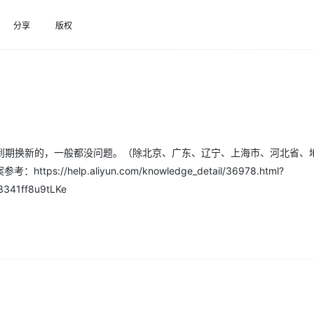
Deepseek-v4-pro
HappyHors
同享
万小智 AI 建站低至 15元/月
Qoder CN
AI 短剧/漫剧
云原生数据库 
快递物流查询
WordPress
成为服务伙
高校合作
点，立即开启云上创新
分享
覆盖公网/内网、递归/权威、移动APP等全场景解析服务
版权
送.CN域名，送备案服务码
基于千问大模型等，支持代码智能生成、研发智能问答
AI助力短剧
态智能体模型
旗舰 MoE 大模型，百万上下文与顶尖推理能力
图生视频，流
Ubuntu
服务生态伙伴
云工开物
企业应用
Works
Night Plan 支持 Qwen 3.8-Max
云原生大数据计算服务 MaxCompute
AI 办公
容器服务 Kub
NEW
GLM-5.2
Wan2.7-T
Red Hat
30+ 款产品免费体验
Data Agent 驱动的一站式 Data+AI 开发治理平台
夜间 5 折，Qwen/Meoo/TokenPlan 客户专享
面向分析的企业级SaaS模式云数据仓库
AI智能应用
提供一站式管
科研合作
视觉 Coding、空间感知、多模态思考等全面升级
1M上下文，专为长程任务能力而生
ERP
堂（旗舰版）
SUSE
智能客服
CRM
防护产品
2个月
自动承接线索
建站小程序
OA 办公系统
AI 应用构建
大模型原生
到期换新的，一般都没问题。（除北京、广东、辽宁、上海市、河北省、
力提升
财税管理
模板建站
Qoder
大模型服务平台百炼-应用模版
HOT
NEW
help.aliyun.com/knowledge_detail/36978.html?
面向真实软件
个人版上线、团队版降价；千问3.8-Max首发发尝鲜
丰富多元化的应用模版和解决方案
400电话
定制建站
3341ff8u9tLKe
万有无界
大模型服务平台百炼-智能体
方案
广告营销
模板小程序
的模型效果
灵活可视化地构建企业级 Agent
定制小程序
秒悟
人工智能平台 PAI
APP 开发
云端极速 AI 
新一代 AI 视频生成模型，深度适配广告营销等场景
AI Native 的算法工程平台，一站式完成建模、训练、推理服务部署
建站系统