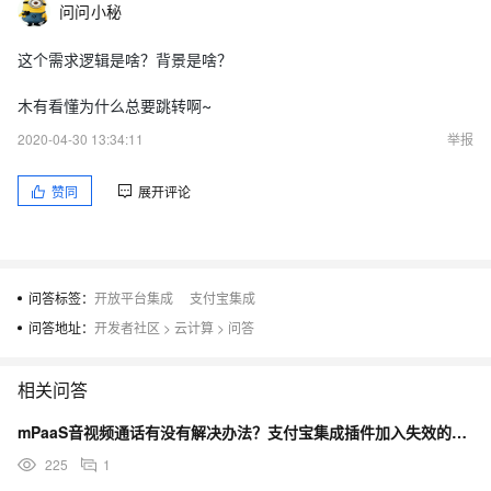
问问小秘
这个需求逻辑是啥？背景是啥？
木有看懂为什么总要跳转啊~
2020-04-30 13:34:11
举报
赞同
展开评论
问答标签：
开放平台集成
支付宝集成
问答地址：
开发者社区
>
云计算
>
问答
相关问答
mPaaS音视频通话有没有解决办法？支付宝集成插件加入失效的房间是重新创建了一个房间还没办法获取房间
225
1