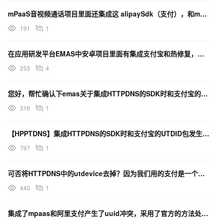
mPaaS音视频通话项目里面还集成这 alipaySdk（支付），和mpaas有冲突错误这怎么解决？
191
1
在应用研发平台EMAS中安卓项目里面有集成支付宝和热修复，但是有类重复冲突了怎么exclude排除？
253
4
您好，帮忙确认下emas关于集成HTTPDNS的SDK时和支付宝的UTDID包发生冲突的文档里提到的
316
1
【HPPTDNS】集成HTTPDNS的SDK时和支付宝的UTDID包发生冲突怎么办？
797
1
可否将HTTPDNS中的utdevice去掉？因为我们用的支付是一个三方的，里面集集成了支付宝？
440
1
集成了mpaas和阿里支付产生了uuid冲突，采用了官方的方法处理，还是能在依赖里找到两个uuid？