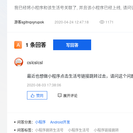
存储
天池大赛
Qwen3.7-Plus
云解析DNS
解决方案免费试用 新老
电子合同
我已经将小程序和该生活号关联了, 并且该小程序已经上线, 请问
最高领取价值200元试用
能看、能想、能动手的多模
安全
网络与CDN
AI 算法大赛
畅捷通
游客sgitnqxyrupok
2020-04-24 12:47:18
1171
大数据开发治理平台 Data
AI 产品 免费试用
网络
安全
云开发大赛
Qwen3-VL-Plus
Tableau 订阅
1亿+ 大模型 tokens 和 
可观测
入门学习赛
中间件
AI空中课堂在线直播课
云防火墙
140+云产品 免费试用
1
条回答
写回答
上云与迁云
云原生的云上边界网络安全
产品新客免费试用，最长1
数据库
生态解决方案
大模型服务
企业出海
大模型ACA认证体验
大数据计算
cslcslcsl
助力企业全员 AI 认知与能
行业生态解决方案
千问AI平台-Token Plan
政企业务
媒体服务
最近也想做小程序点击生活号链接跳转过去，请问这个问
开发者生态解决方案
企业服务与云通信
2020-08-03 17:38:06
千问AI平台-模型体验
AI 开发和 AI 应用解决
在线体验全尺寸、多种模态
赞同
展开评论
域名与网站
Happy 系列大模型
终端用户计算
Serverless
问答分类：
小程序
Android开发
问答标签：
小程序跳转生活号
小程序生活号
小程序链接跳转
开发工具