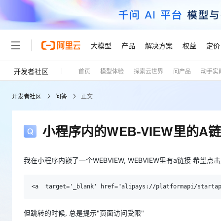
大模型
产品
解决方案
权益
定价
开发者社区
首页
模型体验
探索云世界
问产品
动手实
大模型
产品
解决方案
权益
定价
云市场
伙伴
服务
了解阿里云
精选产品
精选解决方案
普惠上云
产品定价
精选商城
成为销售伙伴
售前咨询
为什么选择阿里云
千问AI平台
开发者社区
问答
正文
了解云产品的定价详情
大模型服务平台百炼
睿译宝，AI翻译排版一
普惠上云 官方力荐
分销伙伴
在线服务
网站建设
什么是云计算
大
大模型服务与应用平台
上传文档即自动完成翻译和
云服务器38元/年起，超
咨询伙伴
多端小程序
技术领先
小程序内的WEB-VIEW里的A
云上成本管理
售后服务
轻量应用服务器
GLM-5.2：长任务时代
官方推荐返现计划
大模型
精选产品
精选解决方案
Salesforce 国际版订阅
稳定可靠
管理和优化成本
推荐新用户得奖励，单订单
销售伙伴合作计划
自助服务
友盟天域
安全合规
人工智能与机器学习
AI
我在小程序内嵌了一个WEBVIEW, WEBVIEW里有a链接 希望
文本生成
云数据库 RDS
Hermes Agent，打造
云工开物
无影生态合作计划
在线服务
观测云
分析师报告
自主进化，持久记忆，越用
高校专属算力普惠，学生认
计算
互联网应用开发
Qwen3.8-Max
HOT
Salesforce On Alibaba C
工单服务
Tuya 物联网平台阿里云
研究报告与白皮书
人工智能平台 PAI
快速拥有专属 OpenClaw
大模
Consulting Partner 合
大数据
容器
智能体时代全能旗舰模型
免费试用
短信专区
一站式AI开发、训练和推
蓝凌 OA
但跳转的时候, 总是提示"页面访问受限"
AI 大模型销售与服务生
现代化应用