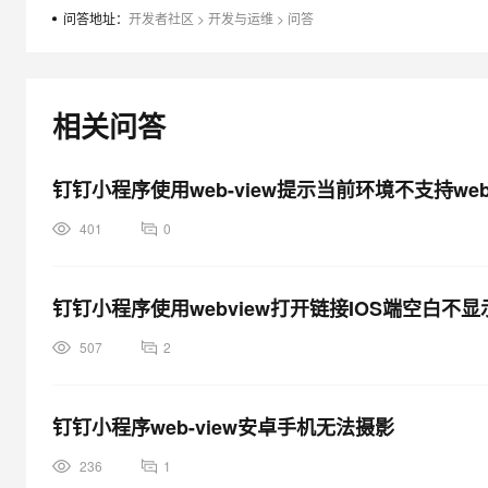
大模型解决方案
问答地址：
开发者社区
>
开发与运维
>
问答
迁移与运维管理
快速部署 Dify，高效搭建 
专有云
相关问答
10 分钟在聊天系统中增加
钉钉小程序使用web-view提示当前环境不支持web-v
401
0
钉钉小程序使用webview打开链接IOS端空白不显
507
2
钉钉小程序web-view安卓手机无法摄影
236
1