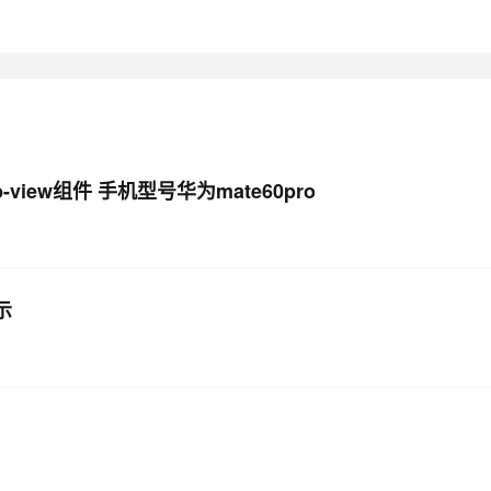
AI 应用
10分钟微调：让0.6B模型媲美235B模
多模态数据信
型
依托云原生高可用架构,实现Dify私有化部署
用1%尺寸在特定领域达到大模型90%以上效果
一个 AI 助手
超强辅助，Bol
即刻拥有 DeepSeek-R1 满血版
在企业官网、通讯软件中为客户提供 AI 客服
多种方案随心选，轻松解锁专属 DeepSeek
iew组件 手机型号华为mate60pro
示