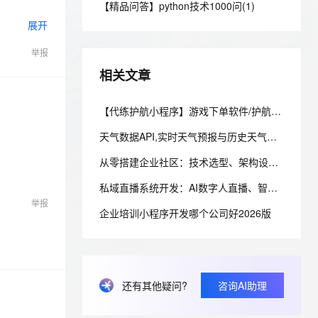
安全
【精品问答】python技术1000问(1)
我要投诉
e-1.1-I2V
Cosyvoice-V3-Flash
PolarDB
上云场景组合购
伴
Qoder CN V1.7.0 发布
展开
漫剧创作，剧本、分镜、视频高效生成
100%兼容MySQL、PostgreSQL，兼容Oracle，支持集中和分布式
覆盖90%+业务场景，专享组合折扣价
畅自然，细节丰富
高表现力语音合成大模型，语音克隆听感自然
VPN
举报
ernetes 版 ACK
云聚AI 严选权益
云安全中心 AI BAS 智能自动
SSL 证书
2V
Fun-ASR
，一键激活高效办公新体验
理容器应用的 K8s 服务
精选AI产品，从模型到应用全链提效
化模拟渗透攻击产品发布
相关文章
文戏情感细腻自然，动作戏激烈拳拳到肉，实现更强表演能力
支持中英文自由切换，具备更强的噪声鲁棒性
堡垒机
AI 用量加速计划
DataWorks ChatBI 会话支持
防火墙
【代练护航小程序】游戏下单软件/护航系统开源源码/游戏代练电竞派单小程序搭建
、识别商机，让客服更高效、服务更出色。
新老同享，达量后返
上传临时文件分析
主机安全
应用
天气数据API,实时天气预报与历史天气查询
从零搭建企业社区：技术选型、架构设计与避坑指南
千问办公
NEW
AI 应用及服务市场
的智能体编程平台
一站式AI生产力平台
私域直播系统开发：AI数字人直播、智能互动与大模型应用解析
举报
AI 应用
伶鹊
企业培训小程序开发哪个公司好2026版
企业级人与Agent协作平台，接入和调度多个数字员工
智能客服平台，对话机器人、对话分析、智能外呼
大模型
大模型服务平台百炼 - 全妙
自然语言处理
应用创作平台
多模态内容创作工具，已接入 DeepSeek
数据标注
还有其他疑问?
咨询AI助理
机器学习