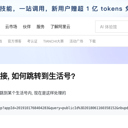
云市场
伙伴
服务
了解阿里云
践
官方博客
考认证
TIANCHI大赛
活动广场
下载
AI 特惠
数据与 API
成为产品伙伴
企业增值服务
最佳实践
价格计算器
AI 场景体
基础软件
产品伙伴合
阿里云认证
市场活动
配置报价
大模型
自助选配和估算价格
步到位
智启 AI 普惠权益
产品生态集成认证中心
企业支持计划
云上春晚
域名与网站
Qwen Audio：打造专属 AI 语音助手
千问官方 MaaS 平台，为开发者和 Agent 而生，新用户赠送 1 亿 + tokens 额度
一句话生成原生
AI Coding
阿里云Maa
2026 阿里云
云服务器 E
为企业打
数据集
Windows
大模型认证
模型
NEW
NEW
格式还原
值低价云产品抢先购
至高享 1亿+免费 tokens，加速 Al 应用落地
提供智能易用的域名与建站服务
Qwen-Audio-3.0-Realtime 端到端实时语音角色扮演
输入一句话想法,
智能编程，一键
安全可靠、
产品生态伙伴
专家技术服务
云上奥运之旅
弹性计算合作
阿里云中企出
手机三要素
宝塔 Linux
全部认证
链接, 如何跳转到生活号?
价格优势
开源旗舰模型
即刻拥有 DeepSeek-V4-Pro
阿里云 OPC 创新助力计划
千问大模型
一键部署幻兽
AI 电商营销
对象存储 O
大模型
产品生态伙伴工作台
企业增值服务台
云栖战略参考
云存储合作计
云栖大会
身份实名认证
CentOS
训练营
推动算力普惠，释放技术红利
最高返9万
真正可用的 1M 上下文,一次完成代码全链路开发
快速构建应用程序和网站，即刻迈出上云第一步
轻松解锁专属 DeepSeek-V4-Pro
至高百万元 Token 补贴，加速一人公司成长
多元化、高性能、安全可靠的大模型服务
一键购买专属
从图文生成到
云上的中国
数据库合作计
活动全景
短信
Docker
点击跳到某个生活号内, 现在是这样处理的
图片和
自进化智能体
5 分钟轻松部署专属 QwenPaw
Token Plan 模型订阅计划
数字证书管理服务（原SSL证书）
高效搭建 AI
AI 广告创作
无影云电脑
企业成长
NEW
HOT
信息公告
看见新力量
云网络合作计
OCR 文字识别
JAVA
越聪明
证享300元代金券
全托管，含MySQL、PostgreSQL、SQL Server、MariaDB多引擎
Qwen3.8-Max 首发尝鲜，限时加量 10 倍，夜间低至2折
实现全站 HTTPS，呈现可信的 Web 访问
从聊天伙伴进化为能主动干活的本地数字员工
图文、视频一
随时随地安
魔搭 Mode
Kimi-K3
HappyHors
NEW
loud
服务实践
官网公告
金融模力时刻
Salesforce O
版
发票查验
全能环境
Claude Code + GStack 打造工程团队
千问办公，限时限量积分加倍
Qoder
低代码高效构
AI 建站
短信服务
型
NEW
作计划
Kimi 最新旗舰模型，长程编程与推理利器
让文字生成流
计划
创新中心
魔搭 ModelSc
健康状态
理服务
让AI从“聊天伙伴”进化为能干活的“数字员工”
安装技能 GStack，拥有专属 AI 工程团队
你的AI工作搭子，覆盖日常办公高频场景
面向真实软件的智能体编程平台
0 代码专业建
客户案例
天气预报查询
操作系统
态合作计划