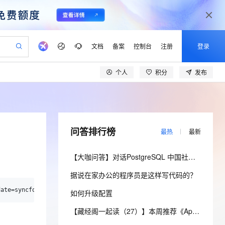
文档
备案
控制台
注册
登录
个人
积分
发布
验
作计划
器
AI 活动
专业服务
服务伙伴合作计划
开发者社区
加入我们
产品动态
服务平台百炼
阿里云 OPC 创新助力计划
一站式生成采购清单，支持单品或批量购买
可编辑精美 PPT 文稿
S产品伙伴计划（繁花）
峰会
CS
造的大模型服务与应用开发平台
Agency Agents：拥有专属领域专家
AI 生产力先锋
Al MaaS 服务伙伴赋能合作
域名
博文
Careers
PolarDB Agentic Database
至高可申请百万元
 轻松生成专业的 PPT
开启高性价比 AI 编程新体验
弹性可伸缩的云计算服务
先锋实践拓展 AI 生产力的边界
发布
多领域专家智能体,一键组建 AI 虚拟交付团队
Token 补贴，五大权
计划
海大会
伙伴信用分合作计划
商标
问答
社会招聘
问答排行榜
最热
最新
益加速 OPC 成功
帕鲁游戏服务器
SS
HappyHorse 打造一站式影视创作平台
飞天发布时刻
HOT
秒悟 Meoo CLI 支持一键部
划
备案
电子书
校园招聘
联机服务器，轻松开启游戏
视频创作，一键激活电商全链路生产力
稳定、安全、高性价比、高性能的云存储服务
所见，即是所愿
署项目至阿里云账号
可视化编排打通从文字构思到成片全链路闭环
更多支持
【大咖问答】对话PostgreSQL 中国社区发起人之一，阿里云数据库高级专家 德哥
划
公司注册
镜像站
视频生成
语音识别与合成
 智能体与工作流应用
漫剧工坊：一站式动画创作平台
AI 实训营
Flink OSS 支持
据说在家办公的程序员是这样写代码的？
合作伙伴培训与认证
划
上云迁移
站生成，高效打造优质广告素材
全接入的云上超级电脑
通过阿里云百炼高效搭建AI应用,助力高效开发
快速生产连贯的高质量长漫剧
从基础到进阶，Agent 创客手把手教你
AssumeRole 角色自定义
lScope
我要反馈
e-1.1-T2V
Qwen3-TTS-Flash
如何升级配置
查询合作伙伴
n Alibaba Cloud ISV 合作
代维服务
建企业门户网站
10 分钟搭建微信、支付宝小程序
百炼 Qwen3.7-Flash 系列模
畅细腻的高质量视频
离线语音合成大模型，多语言方言自适应，低延迟高稳定
创新加速
ope
登录合作伙伴管理后台
【藏经阁一起读（27）】本周推荐《Apache Flink案例集（2022版）》，你有哪些心得？
我要建议
站，无忧落地极速上线
以可视化方式快速构建移动和 PC 门户网站
国内短信简单易用，安全可靠，秒级触达，全球覆盖200+国家和地区。
高效部署网站，快速应用到小程序
型发布