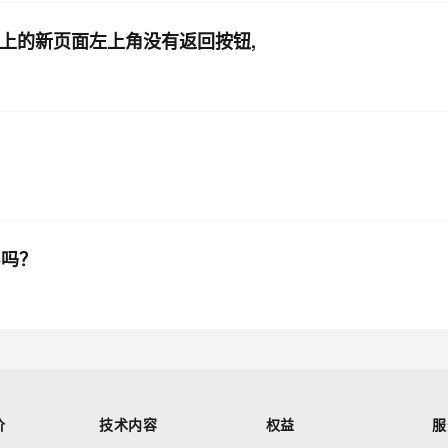
手机上的新页面左上角没有返回按钮,
5吗？
价
技术内容
权益
服