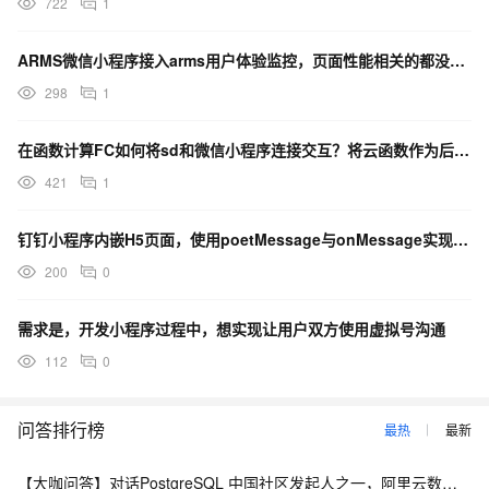
722
1
ARMS微信小程序接入arms用户体验监控，页面性能相关的都没有数据。有可能是什么没有配置导致的呢？
298
1
在函数计算FC如何将sd和微信小程序连接交互？将云函数作为后端，通过微信小程序键入文本生成图片
421
1
钉钉小程序内嵌H5页面，使用poetMessage与onMessage实现双向通信，未成功
200
0
需求是，开发小程序过程中，想实现让用户双方使用虚拟号沟通
112
0
问答排行榜
最热
最新
【大咖问答】对话PostgreSQL 中国社区发起人之一，阿里云数据库高级专家 德哥