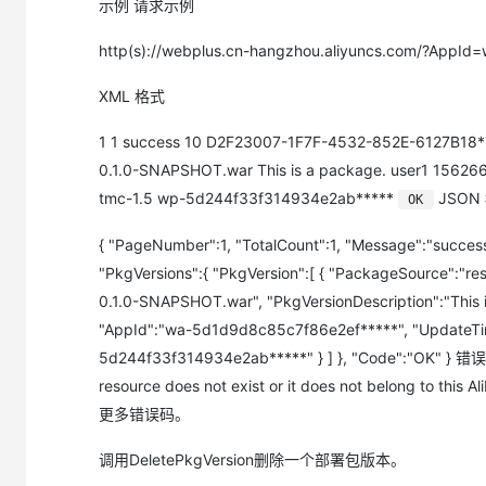
示例 请求示例
http(s)://webplus.cn-hangzhou.aliyuncs.com/
XML 格式
1 1 success 10 D2F23007-1F7F-4532-852E-6127B18***
0.1.0-SNAPSHOT.war This is a package. user1 156
tmc-1.5 wp-5d244f33f314934e2ab*****
JSON
OK
{ "PageNumber":1, "TotalCount":1, "Message":"succ
"PkgVersions":{ "PkgVersion":[ { "PackageSource":"
0.1.0-SNAPSHOT.war", "PkgVersionDescription":"This
"AppId":"wa-5d1d9d8c85c7f86e2ef*****", "UpdateTim
5d244f33f314934e2ab*****" } ] }, "Code":"OK" }
resource does not exist or it does not bel
更多错误码。
调用DeletePkgVersion删除一个部署包版本。