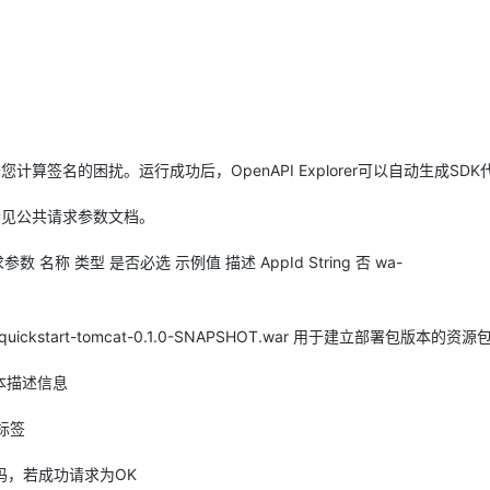
Deepseek-v4-pro
HappyHors
同享
万小智 AI 建站低至 15元/月
Qoder CN
AI 短剧/漫剧
云原生数据库 
快递物流查询
WordPress
成为服务伙
高校合作
点，立即开启云上创新
覆盖公网/内网、递归/权威、移动APP等全场景解析服务
送.CN域名，送备案服务码
基于千问大模型等，支持代码智能生成、研发智能问答
AI助力短剧
态智能体模型
旗舰 MoE 大模型，百万上下文与顶尖推理能力
图生视频，流
Ubuntu
服务生态伙伴
云工开物
企业应用
Works
Night Plan 支持 Qwen 3.8-Max
云原生大数据计算服务 MaxCompute
AI 办公
容器服务 Kub
NEW
GLM-5.2
Wan2.7-T
Red Hat
30+ 款产品免费体验
Data Agent 驱动的一站式 Data+AI 开发治理平台
夜间 5 折，Qwen/Meoo/TokenPlan 客户专享
面向分析的企业级SaaS模式云数据仓库
AI智能应用
提供一站式管
科研合作
视觉 Coding、空间感知、多模态思考等全面升级
1M上下文，专为长程任务能力而生
ERP
堂（旗舰版）
SUSE
智能客服
CRM
免去您计算签名的困扰。运行成功后，OpenAPI Explorer可以自动生成SD
防护产品
2个月
自动承接线索
建站小程序
OA 办公系统
AI 应用构建
大模型原生
参见公共请求参数文档。
力提升
财税管理
模板建站
Qoder
大模型服务平台百炼-应用模版
HOT
NEW
1 请求参数 名称 类型 是否必选 示例值 描述 AppId String 否 wa-
面向真实软件
个人版上线、团队版降价；千问3.8-Max首发发尝鲜
丰富多元化的应用模版和解决方案
400电话
定制建站
万有无界
大模型服务平台百炼-智能体
方案
广告营销
模板小程序
/webx-quickstart-tomcat-0.1.0-SNAPSHOT.war 用于建立部署包版本的资源
的模型效果
灵活可视化地构建企业级 Agent
定制小程序
e. 版本描述信息
秒悟
人工智能平台 PAI
APP 开发
云端极速 AI 
新一代 AI 视频生成模型，深度适配广告营销等场景
AI Native 的算法工程平台，一站式完成建模、训练、推理服务部署
版本标签
建站系统
应代码，若成功请求为OK