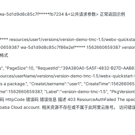
?AppId=wa-5d1d9d8c85c7f*****fb7234 &<公共请求参数> 正常返回示例
** resources/user1/versions/version-demo-tmc-1.5/webx-quicksta
2660659387 wa-5d1d9d8c85c7f86e2ef***** 1562660659387 versio
 格式
ess", "PageSize":10, "RequestId":"39A380A0-5A5F-4832-B27D-AAB8
resources/userName/versions/version-demo-tmc-1.5/webx-quickstart
 is a package.", "CreateUsername":"user1", "CreateTime":15626606
e":1562660659387, "Label":"version-demo-tmc-1.5", "PkgVersionI
 错误码 HttpCode 错误码 错误信息 描述 403 ResourceAuthFailed The speci
ong to this Alibaba Cloud account. 相关资源不存在或不属于此阿里云账号。 