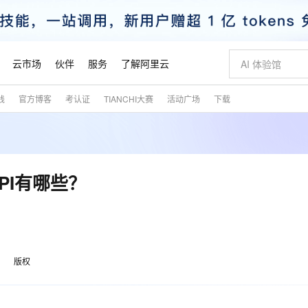
云市场
伙伴
服务
了解阿里云
践
官方博客
考认证
TIANCHI大赛
活动广场
下载
AI 特惠
数据与 API
成为产品伙伴
企业增值服务
最佳实践
价格计算器
AI 场景体
基础软件
产品伙伴合
阿里云认证
市场活动
配置报价
大模型
自助选配和估算价格
新方式
睿译宝，AI翻译排版一步到位
智启 AI 普惠权益
产品生态集成认证中心
企业支持计划
云上春晚
域名与网站
千问官方 MaaS 平台，为开发者和 Agent 而生，新用户赠送 1 亿 + tokens 额度
Qwen Aud
AI Coding
阿里云Maa
2026 阿里云
云服务器 E
为企业打
数据集
Windows
大模型认证
模型
NEW
NEW
交付可用成果
值低价云产品抢先购
上传文档即自动完成翻译和格式还原
至高享 1亿+免费 tokens，加速 Al 应用落地
提供智能易用的域名与建站服务
智能编程，一键
安全可靠、
产品生态伙伴
专家技术服务
云上奥运之旅
弹性计算合作
阿里云中企出
手机三要素
宝塔 Linux
全部认证
PI有哪些？
价格优势
有专属领域专家
GLM-5.2：长任务时代开源旗舰模型
阿里云 OPC 创新助力计划
千问大模型
即刻拥有 DeepS
AI 电商营销
对象存储 O
大模型
产品生态伙伴工作台
企业增值服务台
云栖战略参考
云存储合作计
云栖大会
身份实名认证
CentOS
训练营
推动算力普惠，释放技术红利
最高返9万
多领域专家智能体,一键组建 AI 虚拟交付团队
快速构建应用程序和网站，即刻迈出上云第一步
至高百万元 Token 补贴，加速一人公司成长
多元化、高性能、安全可靠的大模型服务
真正可用的 1M 上下文,一次完成代码全链路开发
轻松解锁专属 Dee
从图文生成到
云上的中国
数据库合作计
活动全景
短信
Docker
图片和
站式影视创作平台
Hermes Agent，打造自进化智能体
Token Plan 模型订阅计划
数字证书管理服务（原SSL证书）
5 分钟轻松部署
AI 广告创作
无影云电脑
企业成长
NEW
信息公告
看见新力量
云网络合作计
OCR 文字识别
JAVA
证享300元代金券
可视化编排打通从文字构思到成片全链路闭环
全托管，含MySQL、PostgreSQL、SQL Server、MariaDB多引擎
自主进化，持久记忆，越用越聪明
Qwen3.8-Max 首发尝鲜，限时加量 10 倍，夜间低至2折
实现全站HTTPS，呈现可信的WEB访问
图文、视频一
随时随地安
魔搭 Mode
Kimi-K3
HappyHors
版权
NEW
loud
服务实践
官网公告
金融模力时刻
Salesforce O
版
发票查验
全能环境
Claude Code + GStack 打造工程团队
千问办公，限时限量积分加倍
Qoder
低代码高效构
AI 建站
短信服务
型
NEW
作计划
Kimi 最新旗舰模型，长程编程与推理利器
让文字生成流
计划
创新中心
魔搭 ModelSc
健康状态
理服务
让AI从“聊天伙伴”进化为能干活的“数字员工”
安装技能 GStack，拥有专属 AI 工程团队
你的AI工作搭子，覆盖日常办公高频场景
面向真实软件的智能体编程平台
0 代码专业建
客户案例
天气预报查询
操作系统
态合作计划