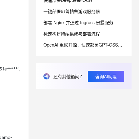
快速部署DeepSeek-OCR
一键部署幻兽帕鲁游戏服务器
息提取
与 AI 智能体进行实时音视频通话
部署 Nginx 并通过 Ingress 暴露服务
从文本、图片、视频中提取结构化的属性信息
构建支持视频理解的 AI 音视频实时通话应用
极速构建持续集成与部署流程
t.diy 一步搞定创意建站
构建大模型应用的安全防护体系
通过自然语言交互简化开发流程,全栈开发支持
通过阿里云安全产品对 AI 应用进行安全防护
OpenAI 重磅开源，快速部署GPT-OSS模型
51e*****",
还有其他疑问?
咨询AI助理
-demo-