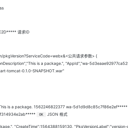
ss
AI 应用
10分钟微调：让0.6B模型媲美235B模
多模态数据信
型
依托云原生高可用架构,实现Dify私有化部署
用1%尺寸在特定领域达到大模型90%以上效果
C2D***** 请求ID
一个 AI 助手
超强辅助，Bol
即刻拥有 DeepSeek-R1 满血版
在企业官网、通讯软件中为客户提供 AI 客服
多种方案随心选，轻松解锁专属 DeepSeek
1/wam/pkgVersion?ServiceCode=webx&<公共请求参数> {
onDescription","This is a package.", "AppId","wa-5d3eaae92977ca52
start-tomcat-0.1.0-SNAPSHOT.war"
his is a package. 1562246822377 wa-5d1d9d8c85c7f86e2ef*****
3f314934e2ab*****
JSON 格式
OK
package.", "CreateTime":1564388159130, "PkgVersionLabel":"version