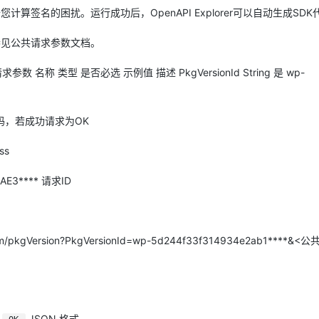
免去您计算签名的困扰。运行成功后，OpenAPI Explorer可以自动生成SD
参见公共请求参数文档。
.1 请求参数 名称 类型 是否必选 示例值 描述 PkgVersionId String 是 wp-
应代码，若成功请求为OK
ss
0AE3**** 请求ID
1/wam/pkgVersion?PkgVersionId=wp-5d244f33f314934e2ab1****
*
JSON 格式