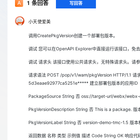
存储
天池大赛
1
条回答
写回答
Qwen3.7-Plus
云解析DNS
解决方案免费试用 新老
电子合同
最高领取价值200元试用
能看、能想、能动手的多模
安全
网络与CDN
AI 算法大赛
畅捷通
小天使爱美
大数据开发治理平台 Data
AI 产品 免费试用
网络
安全
云开发大赛
Qwen3-VL-Plus
Tableau 订阅
1亿+ 大模型 tokens 和 
调用CreatePkgVersion创建一个部署包版本。
可观测
入门学习赛
中间件
AI空中课堂在线直播课
云防火墙
140+云产品 免费试用
调试 您可以在OpenAPI Explorer中直接运行该接口，
上云与迁云
云原生的云上边界网络安全
产品新客免费试用，最长1
数据库
生态解决方案
大模型服务
企业出海
调试 请求头 该接口使用公共请求头，无特殊请求头。请
大模型ACA认证体验
大数据计算
助力企业全员 AI 认知与能
行业生态解决方案
千问AI平台-Token Plan
政企业务
请求语法 POST /pop/v1/wam/pkgVersion HTTP/1.
媒体服务
开发者生态解决方案
5d3eaae92977ca5251e***** 建立部署包版本的应用ID
企业服务与云通信
千问AI平台-模型体验
AI 开发和 AI 应用解决
PackageSource String 否 oss://target-url/webx
在线体验全尺寸、多种模态
域名与网站
PkgVersionDescription String 否 This is a packag
Happy 系列大模型
终端用户计算
PkgVersionLabel String 否 version-demo-tmc-1.5 
Serverless
返回数据 名称 类型 示例值 描述 Code String OK 响
开发工具