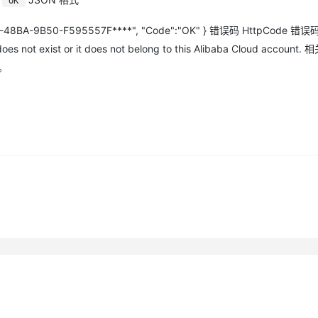
OK
A880-48BA-9B50-F595557F****", "Code":"OK" } 错误码 HttpCode 
oes not exist or it does not belong to this Alibaba Cloud accou
。