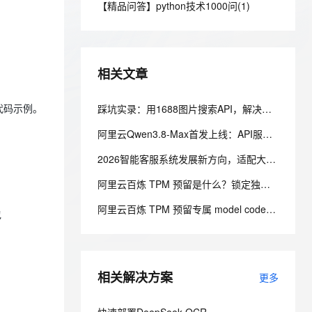
安全
【精品问答】python技术1000问(1)
我要投诉
e-1.1-I2V
Cosyvoice-V3-Flash
PolarDB
上云场景组合购
Milvus 弹性伸缩功能新增节
伴
漫剧创作，剧本、分镜、视频高效生成
100%兼容MySQL、PostgreSQL，兼容Oracle，支持集中和分布式
覆盖90%+业务场景，专享组合折扣价
点支持范围
畅自然，细节丰富
高表现力语音合成大模型，语音克隆听感自然
VPN
ernetes 版 ACK
云聚AI 严选权益
AI 原生数据库服务发布
SSL 证书
2V
Fun-ASR
，一键激活高效办公新体验
理容器应用的 K8s 服务
精选AI产品，从模型到应用全链提效
Agent 数据网关
相关文章
文戏情感细腻自然，动作戏激烈拳拳到肉，实现更强表演能力
支持中英文自由切换，具备更强的噪声鲁棒性
堡垒机
AI 用量加速计划
云原生数据库 PolarDB
防火墙
踩坑实录：用1688图片搜索API，解决美客多货源溯源的真实项目经历
K代码示例。
、识别商机，让客服更高效、服务更出色。
新老同享，达量后返
Agentic Database 发布
主机安全
应用
阿里云Qwen3.8-Max首发上线：API服务与Token Plan同步开放全解析
2026智能客服系统发展新方向，适配大型企业的主流智能客服系统评测
千问办公
NEW
AI 应用及服务市场
的智能体编程平台
一站式AI生产力平台
阿里云百炼 TPM 预留是什么？锁定独享模型吞吐，解决高峰期限流问题
AI 应用
伶鹊
阿里云百炼 TPM 预留专属 model code 怎么使用？溢出策略怎么选？
包
企业级人与Agent协作平台，接入和调度多个数字员工
智能客服平台，对话机器人、对话分析、智能外呼
大模型
大模型服务平台百炼 - 全妙
自然语言处理
应用创作平台
多模态内容创作工具，已接入 DeepSeek
相关解决方案
数据标注
更多
机器学习