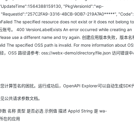
 "UpdateTime":1564388159130, "PkgVersionId":"wp-
, "RequestId":"257C2FA9-3316-4BCB-9DB7-219A7A0*****", "Code":
he specified resource does not exist or it does not belong to 
0 VersionLabelExists An error occurred while creating an
xists. Please use a different name and try again. 创建应用版本失败，
ified OSS path is invalid. For more information about OSS
OSS 路径，OSS 路径请参考: oss://webx-demo/directory/file.json 访
免去您计算签名的困扰。运行成功后，OpenAPI Explorer可以自动生成SD
参见公共请求参数文档。
请求参数 名称 类型 是否必选 示例值 描述 AppId String 是 wa-
版本所在的应用