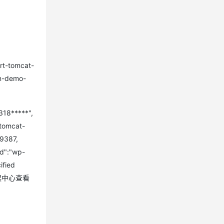
rt-tomcat-
n-demo-
318*****",
-tomcat-
59387,
d":"wp-
fied
访问错误中心查看