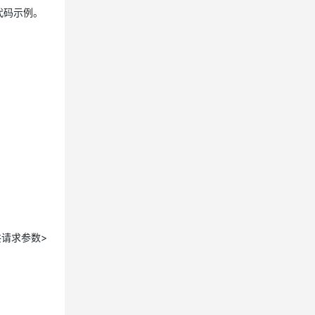
K代码示例。
&<公共请求参数>