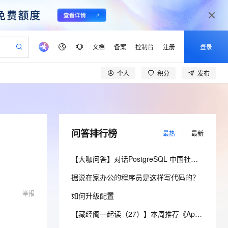
文档
备案
控制台
注册
登录
个人
积分
发布
验
作计划
器
AI 活动
专业服务
服务伙伴合作计划
开发者社区
加入我们
产品动态
服务平台百炼
阿里云 OPC 创新助力计划
一站式生成采购清单，支持单品或批量购买
io：打造专属 AI 语音助手
S产品伙伴计划（繁花）
峰会
CS
造的大模型服务与应用开发平台
一句话生成原生可编辑精美 PPT 文稿
AI 生产力先锋
Al MaaS 服务伙伴赋能合作
域名
博文
Careers
至高可申请百万元
Qwen3.8-Max 模型上线
开启高性价比 AI 编程新体验
弹性可伸缩的云计算服务
Qwen-Audio-3.0-Realtime 端到端实时语音角色扮演
输入一句话想法, 轻松生成专业的 PPT
先锋实践拓展 AI 生产力的边界
Token 补贴，五大权
计划
海大会
伙伴信用分合作计划
商标
问答
社会招聘
问答排行榜
最热
最新
益加速 OPC 成功
eek-V4-Pro
SS
一键部署幻兽帕鲁游戏服务器
飞天发布时刻
HOT
Open Search 向量检索版支
划
备案
电子书
校园招聘
pSeek-V4-Pro
视频创作，一键激活电商全链路生产力
稳定、安全、高性价比、高性能的云存储服务
一键购买专属联机服务器，轻松开启游戏
所见，即是所愿
持视频检索 Pipeline 功能
更多支持
【大咖问答】对话PostgreSQL 中国社区发起人之一，阿里云数据库高级专家 德哥
划
公司注册
镜像站
视频生成
语音识别与合成
专属 QwenPaw
漫剧工坊：一站式动画创作平台
AI 实训营
HOT
应用身份服务 (IDaaS)
据说在家办公的程序员是这样写代码的？
合作伙伴培训与认证
划
上云迁移
站生成，高效打造优质广告素材
全接入的云上超级电脑
从聊天伙伴进化为能主动干活的本地数字员工
快速生产连贯的高质量长漫剧
从基础到进阶，Agent 创客手把手教你
OpenClaw 管理能力上线
lScope
我要反馈
e-1.1-T2V
Qwen3-TTS-Flash
举报
如何升级配置
查询合作伙伴
n Alibaba Cloud ISV 合作
代维服务
建企业门户网站
10 分钟搭建微信、支付宝小程序
MaxCompute MaxFrame 提
畅细腻的高质量视频
离线语音合成大模型，多语言方言自适应，低延迟高稳定
创新加速
ope
登录合作伙伴管理后台
【藏经阁一起读（27）】本周推荐《Apache Flink案例集（2022版）》，你有哪些心得？
我要建议
站，无忧落地极速上线
以可视化方式快速构建移动和 PC 门户网站
国内短信简单易用，安全可靠，秒级触达，全球覆盖200+国家和地区。
高效部署网站，快速应用到小程序
供自动弹性内存功能