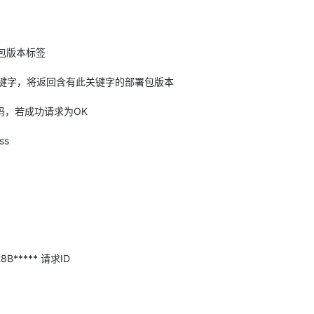
4 部署包版本标签
本标签搜索关键字，将返回含有此关键字的部署包版本
应代码，若成功请求为OK
ss
28B***** 请求ID