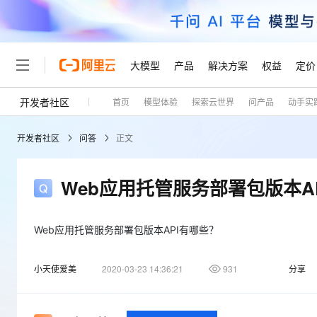
大模型
产品
解决方案
权益
定价
开发者社区
首页
模型体验
探索云世界
问产品
动手实
大模型
产品
解决方案
权益
定价
云市场
伙伴
服务
了解阿里云
精选产品
精选解决方案
普惠上云
产品定价
精选商城
成为销售伙伴
售前咨询
为什么选择阿里云
千问AI平台
开发者社区
问答
正文
了解云产品的定价详情
大模型服务平台百炼
千问办公，解锁你的工作
普惠上云 官方力荐
分销伙伴
在线服务
网站建设
什么是云计算
大
大模型服务与应用平台
企业级Agent产品，直接
云服务器38元/年起，超
咨询伙伴
多端小程序
技术领先
Web应用托管服务部署包版本A
云上成本管理
售后服务
轻量应用服务器
Agency Agents：拥
官方推荐返现计划
大模型
精选产品
精选解决方案
Salesforce 国际版订阅
稳定可靠
管理和优化成本
推荐新用户得奖励，单订单
销售伙伴合作计划
自助服务
友盟天域
安全合规
人工智能与机器学习
AI
Web应用托管服务部署包版本API有哪些？
文本生成
云数据库 RDS
HappyHorse 打造一
云工开物
无影生态合作计划
在线服务
观测云
分析师报告
高校专属算力普惠，学生认
计算
互联网应用开发
Qwen3.8-Max
小天使爱美
2020-03-23 14:36:21
931
分享
HOT
Salesforce On Alibaba C
工单服务
Tuya 物联网平台阿里云
研究报告与白皮书
人工智能平台 PAI
快速拥有专属 OpenClaw
大模
Consulting Partner 合
大数据
容器
智能体时代全能旗舰模型
免费试用
短信专区
一站式AI开发、训练和推
蓝凌 OA
AI 大模型销售与服务生
现代化应用