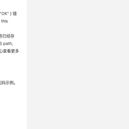
"OK" } 错
this
版本名称已经存
 path,
问错误中心查看更多
K代码示例。