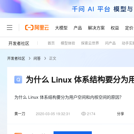
大模型
产品
解决方案
权益
定价
开发者社区
首页
模型体验
探索云世界
问产品
动手实
大模型
产品
解决方案
权益
定价
云市场
伙伴
服务
了解阿里云
精选产品
精选解决方案
普惠上云
产品定价
精选商城
成为销售伙伴
售前咨询
为什么选择阿里云
千问AI平台
开发者社区
问答
正文
了解云产品的定价详情
大模型服务平台百炼
千问办公，解锁你的工作
普惠上云 官方力荐
分销伙伴
在线服务
网站建设
什么是云计算
大
大模型服务与应用平台
企业级Agent产品，直接
云服务器38元/年起，超
咨询伙伴
多端小程序
技术领先
为什么 Linux 体系结构要
云上成本管理
售后服务
轻量应用服务器
Agency Agents：拥
官方推荐返现计划
大模型
精选产品
精选解决方案
Salesforce 国际版订阅
稳定可靠
管理和优化成本
推荐新用户得奖励，单订单
销售伙伴合作计划
自助服务
友盟天域
安全合规
人工智能与机器学习
AI
为什么 Linux 体系结构要分为用户空间和内核空间的原因？
文本生成
云数据库 RDS
HappyHorse 打造一
云工开物
无影生态合作计划
在线服务
观测云
分析师报告
高校专属算力普惠，学生认
计算
互联网应用开发
Qwen3.8-Max
黄一刀
2020-03-05 19:32:31
2174
分享
HOT
Salesforce On Alibaba C
工单服务
Tuya 物联网平台阿里云
研究报告与白皮书
人工智能平台 PAI
快速拥有专属 OpenClaw
大模
Consulting Partner 合
大数据
容器
智能体时代全能旗舰模型
免费试用
短信专区
一站式AI开发、训练和推
蓝凌 OA
AI 大模型销售与服务生
现代化应用