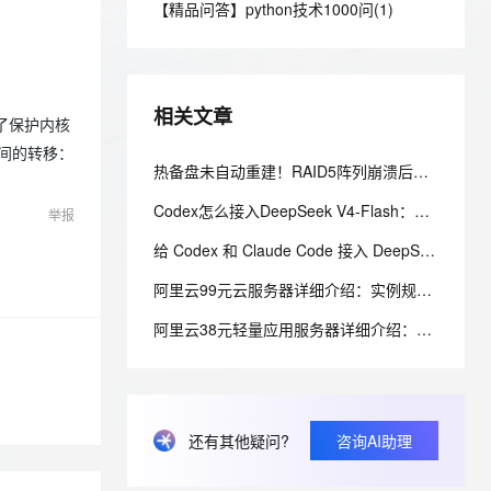
安全
【精品问答】python技术1000问(1)
我要投诉
e-1.1-I2V
Cosyvoice-V3-Flash
PolarDB
上云场景组合购
Milvus 弹性伸缩功能新增节
伴
漫剧创作，剧本、分镜、视频高效生成
100%兼容MySQL、PostgreSQL，兼容Oracle，支持集中和分布式
覆盖90%+业务场景，专享组合折扣价
点支持范围
畅自然，细节丰富
高表现力语音合成大模型，语音克隆听感自然
VPN
ernetes 版 ACK
云聚AI 严选权益
AI 原生数据库服务发布
SSL 证书
2V
Fun-ASR
，一键激活高效办公新体验
理容器应用的 K8s 服务
精选AI产品，从模型到应用全链提效
Agent 数据网关
相关文章
文戏情感细腻自然，动作戏激烈拳拳到肉，实现更强表演能力
支持中英文自由切换，具备更强的噪声鲁棒性
为了保护内核
堡垒机
AI 用量加速计划
间的转移：
云原生数据库 PolarDB
防火墙
热备盘未自动重建！RAID5阵列崩溃后的数据恢复与文件系统修复
、识别商机，让客服更高效、服务更出色。
新老同享，达量后返
Agentic Database 发布
主机安全
应用
Codex怎么接入DeepSeek V4-Flash：官方一键脚本 + 手动配置完整教程
举报
给 Codex 和 Claude Code 接入 DeepSeek-V4-Flash，夯爆了！
千问办公
NEW
AI 应用及服务市场
的智能体编程平台
一站式AI生产力平台
阿里云99元云服务器详细介绍：实例规格和配置、购买和续费规则、适用场景解析
AI 应用
伶鹊
阿里云38元轻量应用服务器详细介绍：配置、抢购规则、适用场景与选购攻略
企业级人与Agent协作平台，接入和调度多个数字员工
智能客服平台，对话机器人、对话分析、智能外呼
大模型
大模型服务平台百炼 - 全妙
自然语言处理
应用创作平台
多模态内容创作工具，已接入 DeepSeek
数据标注
还有其他疑问?
咨询AI助理
机器学习