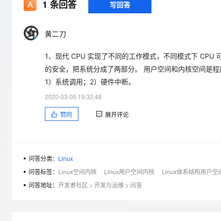
存储
天池大赛
1
条回答
写回答
Qwen3.7-Plus
云解析DNS
解决方案免费试用 新老
电子合同
最高领取价值200元试用
能看、能想、能动手的多模
安全
网络与CDN
AI 算法大赛
畅捷通
黄二刀
大数据开发治理平台 Data
AI 产品 免费试用
网络
安全
云开发大赛
Qwen3-VL-Plus
Tableau 订阅
1亿+ 大模型 tokens 和 
1、现代 CPU 实现了不同的工作模式，不同模式下 CPU 
可观测
入门学习赛
中间件
AI空中课堂在线直播课
云防火墙
140+云产品 免费试用
的安全，把系统分成了两部分。 用户空间和内核空间是
上云与迁云
云原生的云上边界网络安全
产品新客免费试用，最长1
数据库
1）系统调用；2）硬件中断。
生态解决方案
大模型服务
2020-03-05 19:32:48
企业出海
大模型ACA认证体验
大数据计算
助力企业全员 AI 认知与能
行业生态解决方案
赞同
展开评论
千问AI平台-Token Plan
政企业务
媒体服务
开发者生态解决方案
企业服务与云通信
千问AI平台-模型体验
AI 开发和 AI 应用解决
在线体验全尺寸、多种模态
问答分类：
Linux
域名与网站
问答标签：
Linux空间内核
Linux用户空间内核
Linux体系结构用户空
Happy 系列大模型
终端用户计算
问答地址：
开发者社区
>
开发与运维
>
问答
Serverless
开发工具