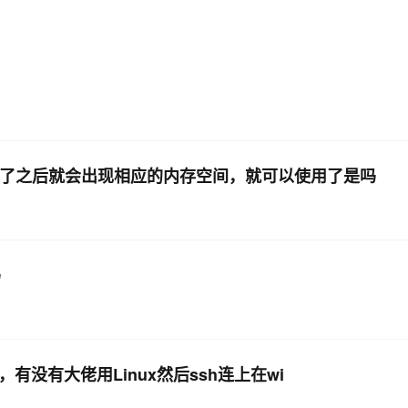
AI 应用
10分钟微调：让0.6B模型媲美235B模
多模态数据信
型
依托云原生高可用架构,实现Dify私有化部署
用1%尺寸在特定领域达到大模型90%以上效果
一个 AI 助手
超强辅助，Bol
即刻拥有 DeepSeek-R1 满血版
在企业官网、通讯软件中为客户提供 AI 客服
多种方案随心选，轻松解锁专属 DeepSeek
挂载好了之后就会出现相应的内存空间，就可以使用了是吗
吗
，有没有大佬用Linux然后ssh连上在wi