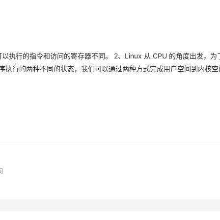
Deepseek-v4-pro
HappyHors
同享
万小智 AI 建站低至 15元/月
Qoder CN
AI 短剧/漫剧
云原生数据库 
快递物流查询
WordPress
成为服务伙
高校合作
点，立即开启云上创新
覆盖公网/内网、递归/权威、移动APP等全场景解析服务
送.CN域名，送备案服务码
基于千问大模型等，支持代码智能生成、研发智能问答
AI助力短剧
态智能体模型
旗舰 MoE 大模型，百万上下文与顶尖推理能力
图生视频，流
Ubuntu
服务生态伙伴
云工开物
企业应用
Works
Night Plan 支持 Qwen 3.8-Max
云原生大数据计算服务 MaxCompute
AI 办公
容器服务 Kub
NEW
GLM-5.2
Wan2.7-T
Red Hat
30+ 款产品免费体验
Data Agent 驱动的一站式 Data+AI 开发治理平台
夜间 5 折，Qwen/Meoo/TokenPlan 客户专享
面向分析的企业级SaaS模式云数据仓库
AI智能应用
提供一站式管
科研合作
视觉 Coding、空间感知、多模态思考等全面升级
1M上下文，专为长程任务能力而生
可以执行的指令和访问的寄存器不同。 2、Linux 从 CPU 的角度出发，
ERP
堂（旗舰版）
SUSE
智能客服
程序执行的两种不同的状态，我们可以通过两种方式完成用户空间到内核空
CRM
防护产品
2个月
自动承接线索
建站小程序
OA 办公系统
AI 应用构建
大模型原生
力提升
财税管理
模板建站
Qoder
大模型服务平台百炼-应用模版
HOT
NEW
面向真实软件
个人版上线、团队版降价；千问3.8-Max首发发尝鲜
丰富多元化的应用模版和解决方案
400电话
定制建站
万有无界
大模型服务平台百炼-智能体
方案
广告营销
模板小程序
的模型效果
灵活可视化地构建企业级 Agent
定制小程序
间
秒悟
人工智能平台 PAI
APP 开发
云端极速 AI 
新一代 AI 视频生成模型，深度适配广告营销等场景
AI Native 的算法工程平台，一站式完成建模、训练、推理服务部署
建站系统