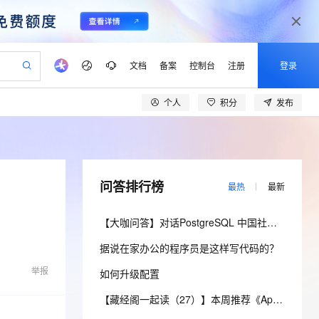
文档
备案
控制台
注册
登录
个人
积分
发布
验
作计划
器
AI 活动
专业服务
服务伙伴合作计划
开发者社区
加入我们
产品动态
服务平台百炼
阿里云 OPC 创新助力计划
一站式生成采购清单，支持单品或批量购买
io：打造专属 AI 语音助手
S产品伙伴计划（繁花）
峰会
CS
造的大模型服务与应用开发平台
一句话生成原生可编辑精美 PPT 文稿
AI 生产力先锋
Al MaaS 服务伙伴赋能合作
域名
博文
Careers
至高可申请百万元
Qwen3.8-Max 模型上线
开启高性价比 AI 编程新体验
弹性可伸缩的云计算服务
Qwen-Audio-3.0-Realtime 端到端实时语音角色扮演
输入一句话想法, 轻松生成专业的 PPT
先锋实践拓展 AI 生产力的边界
Token 补贴，五大权
计划
海大会
伙伴信用分合作计划
商标
问答
社会招聘
问答排行榜
最热
最新
益加速 OPC 成功
eek-V4-Pro
SS
一键部署幻兽帕鲁游戏服务器
飞天发布时刻
HOT
Open Search 向量检索版支
划
备案
电子书
校园招聘
pSeek-V4-Pro
视频创作，一键激活电商全链路生产力
稳定、安全、高性价比、高性能的云存储服务
一键购买专属联机服务器，轻松开启游戏
所见，即是所愿
持视频检索 Pipeline 功能
更多支持
【大咖问答】对话PostgreSQL 中国社区发起人之一，阿里云数据库高级专家 德哥
划
公司注册
镜像站
视频生成
语音识别与合成
专属 QwenPaw
漫剧工坊：一站式动画创作平台
AI 实训营
HOT
应用身份服务 (IDaaS)
据说在家办公的程序员是这样写代码的？
合作伙伴培训与认证
划
上云迁移
站生成，高效打造优质广告素材
全接入的云上超级电脑
从聊天伙伴进化为能主动干活的本地数字员工
快速生产连贯的高质量长漫剧
从基础到进阶，Agent 创客手把手教你
OpenClaw 管理能力上线
lScope
我要反馈
e-1.1-T2V
Qwen3-TTS-Flash
举报
如何升级配置
查询合作伙伴
n Alibaba Cloud ISV 合作
代维服务
建企业门户网站
10 分钟搭建微信、支付宝小程序
MaxCompute MaxFrame 提
畅细腻的高质量视频
离线语音合成大模型，多语言方言自适应，低延迟高稳定
创新加速
ope
登录合作伙伴管理后台
【藏经阁一起读（27）】本周推荐《Apache Flink案例集（2022版）》，你有哪些心得？
我要建议
站，无忧落地极速上线
以可视化方式快速构建移动和 PC 门户网站
国内短信简单易用，安全可靠，秒级触达，全球覆盖200+国家和地区。
高效部署网站，快速应用到小程序
供自动弹性内存功能