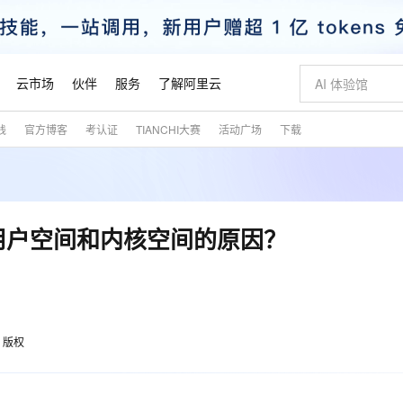
云市场
伙伴
服务
了解阿里云
践
官方博客
考认证
TIANCHI大赛
活动广场
下载
AI 特惠
数据与 API
成为产品伙伴
企业增值服务
最佳实践
价格计算器
AI 场景体
基础软件
产品伙伴合
阿里云认证
市场活动
配置报价
大模型
自助选配和估算价格
新方式
睿译宝，AI翻译排版一步到位
智启 AI 普惠权益
产品生态集成认证中心
企业支持计划
云上春晚
域名与网站
千问官方 MaaS 平台，为开发者和 Agent 而生，新用户赠送 1 亿 + tokens 额度
Qwen Aud
AI Coding
阿里云Maa
2026 阿里云
云服务器 E
为企业打
数据集
Windows
大模型认证
模型
NEW
NEW
交付可用成果
值低价云产品抢先购
上传文档即自动完成翻译和格式还原
至高享 1亿+免费 tokens，加速 Al 应用落地
提供智能易用的域名与建站服务
智能编程，一键
安全可靠、
产品生态伙伴
专家技术服务
云上奥运之旅
弹性计算合作
阿里云中企出
手机三要素
宝塔 Linux
全部认证
分为用户空间和内核空间的原因？
价格优势
有专属领域专家
GLM-5.2：长任务时代开源旗舰模型
阿里云 OPC 创新助力计划
千问大模型
即刻拥有 DeepS
AI 电商营销
对象存储 O
大模型
产品生态伙伴工作台
企业增值服务台
云栖战略参考
云存储合作计
云栖大会
身份实名认证
CentOS
训练营
推动算力普惠，释放技术红利
最高返9万
多领域专家智能体,一键组建 AI 虚拟交付团队
快速构建应用程序和网站，即刻迈出上云第一步
至高百万元 Token 补贴，加速一人公司成长
多元化、高性能、安全可靠的大模型服务
真正可用的 1M 上下文,一次完成代码全链路开发
轻松解锁专属 Dee
从图文生成到
云上的中国
数据库合作计
活动全景
短信
Docker
图片和
站式影视创作平台
Hermes Agent，打造自进化智能体
Token Plan 模型订阅计划
数字证书管理服务（原SSL证书）
5 分钟轻松部署
AI 广告创作
无影云电脑
企业成长
NEW
信息公告
看见新力量
云网络合作计
OCR 文字识别
JAVA
证享300元代金券
可视化编排打通从文字构思到成片全链路闭环
全托管，含MySQL、PostgreSQL、SQL Server、MariaDB多引擎
自主进化，持久记忆，越用越聪明
Qwen3.8-Max 首发尝鲜，限时加量 10 倍，夜间低至2折
实现全站HTTPS，呈现可信的WEB访问
图文、视频一
随时随地安
魔搭 Mode
Kimi-K3
HappyHors
版权
NEW
loud
服务实践
官网公告
金融模力时刻
Salesforce O
版
发票查验
全能环境
Claude Code + GStack 打造工程团队
千问办公，限时限量积分加倍
Qoder
低代码高效构
AI 建站
短信服务
型
NEW
作计划
Kimi 最新旗舰模型，长程编程与推理利器
让文字生成流
计划
创新中心
魔搭 ModelSc
健康状态
理服务
让AI从“聊天伙伴”进化为能干活的“数字员工”
安装技能 GStack，拥有专属 AI 工程团队
你的AI工作搭子，覆盖日常办公高频场景
面向真实软件的智能体编程平台
0 代码专业建
客户案例
天气预报查询
操作系统
态合作计划