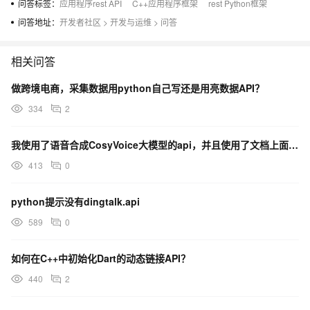
问答标签：
应用程序rest API
C++应用程序框架
rest Python框架
问答地址：
开发者社区
>
开发与运维
>
问答
相关问答
做跨境电商，采集数据用python自己写还是用亮数据API？
334
2
我使用了语音合成CosyVoice大模型的api，并且使用了文档上面贴图的python sdk,报错
413
0
python提示没有dingtalk.api
589
0
如何在C++中初始化Dart的动态链接API？
440
2