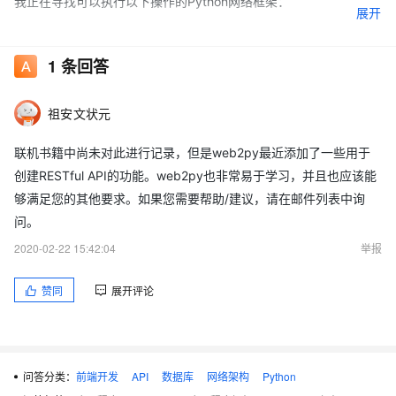
我正在寻找可以执行以下操作的Python网络框架：
展开
创建REST API 句柄认证 从数据库中进行查询，偶尔进行UPDATE /
INSERT（我不确定是否需要ORM） 学习曲线低（并具有良好的文
1
条回答
档记录） 可以调用C ++代码（我希望使用Boost :: python这样做很
简单） 可以水平缩放 更新：添加了缩放和文档部分
祖安文状元
联机书籍中尚未对此进行记录，但是web2py最近添加了一些用于
创建RESTful API的功能。web2py也非常易于学习，并且也应该能
够满足您的其他要求。如果您需要帮助/建议，请在邮件列表中询
问。
2020-02-22 15:42:04
举报
赞同
展开评论
问答分类：
前端开发
API
数据库
网络架构
Python