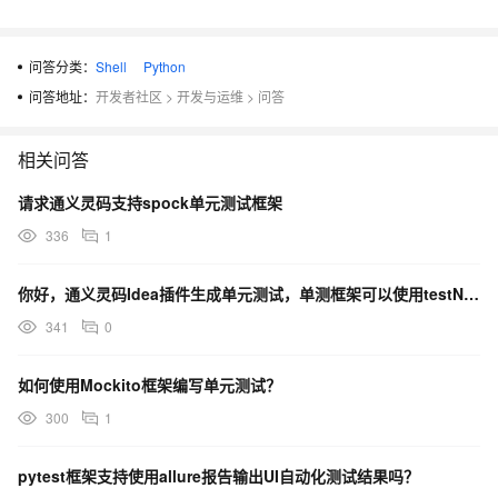
问答分类：
Shell
Python
问答地址：
开发者社区
>
开发与运维
>
问答
相关问答
请求通义灵码支持spock单元测试框架
336
1
你好，通义灵码Idea插件生成单元测试，单测框架可以使用testNg吗 ？
341
0
如何使用Mockito框架编写单元测试？
300
1
pytest框架支持使用allure报告输出UI自动化测试结果吗？