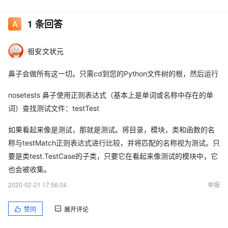
任何人都可以建议其他方法。随时欢迎你。
1
条回答
谢谢。
祖安文状元
鼻子会做所有这一切。只需cd到您的Python文件树的根，然后运行
nosetests 鼻子使用正则表达式（基本上是单词或名称中存在的单
词）查找测试文件：testTest
如果看起来像是测试，那就是测试。将目录，模块，类和函数的名
称与testMatch正则表达式进行比较，并将匹配的名称视为测试。只
要是类test.TestCase的子类，只要它在看起来像测试的模块中，它
也会被收集。
2020-02-21 17:56:04
举报
赞同
展开评论