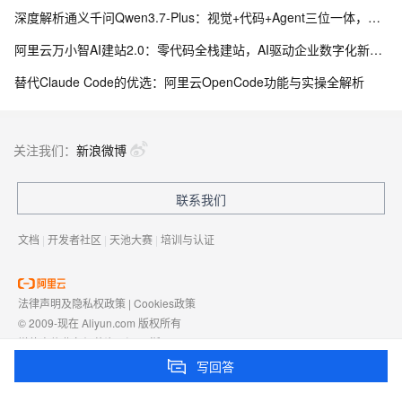
深度解析通义千问Qwen3.7-Plus：视觉+代码+Agent三位一体，全链路执行引擎
阿里云万小智AI建站2.0：零代码全栈建站，AI驱动企业数字化新入口
替代Claude Code的优选：阿里云OpenCode功能与实操全解析
关注我们：
新浪微博
联系我们
文档
|
开发者社区
|
天池大赛
|
培训与认证
法律声明及隐私权政策
|
Cookies政策
© 2009-现在 Aliyun.com 版权所有
增值电信业务经营许可证：
浙B2-20080101
域名注册服务机构许可：
浙D3-20210002
写回答
浙公网安备 33010602009975号
浙B2-20080101-4