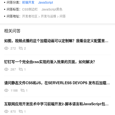
问答分类：
前端开发
JavaScript
问答标签：
CSS侧边栏
JavaScript黑色
问答地址：
开发者社区
>
开发与运维
>
问答
相关问答
如图，视频点播的这个加载动画可以定制嘛？我看自定义配置里面没有动画css
272
2
钉钉写一个完全由css实现的渐入效果的页面，如何解决？
287
1
请问静态文件CSS和JS，在SERVERLESS DEVOPS 发布后加载不了怎么处理？PYTHON
1188
1
互联网应用开发技术中学习前端开发2-脚本语言和JavaScript包括哪些内容啊？
870
1