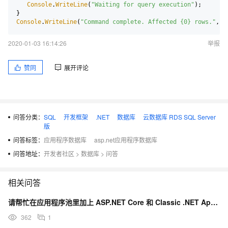
            cmd
.
Parameters
.
Add
(
"@Description"
,
 SqlDbType
.
NV
Console
.
WriteLine
(
"Waiting for query execution"
);

            cmd
.
Parameters
.
Add
(
"@Category"
,
 SqlDbType
.
NVarC
            cmd
.
Parameters
.
Add
(
"@Image"
,
 SqlDbType
.
VarBinar
Console
.
WriteLine
(
"Command complete. Affected {0} rows."
, c
            cmd
.
BeginExecuteNonQuery
(
)
;
2020-01-03 16:14:26
举报
}
}
赞同
展开评论
} 另外，除了主线程外，我没有使用任何其他线程。
问答分类：
SQL
开发框架
.NET
数据库
云数据库 RDS SQL Server
版
问答标签：
应用程序数据库
asp.net应用程序数据库
问答地址：
开发者社区
>
数据库
>
问答
相关问答
请帮忙在应用程序池里加上 ASP.NET Core 和 Classic .NET AppPool
362
1