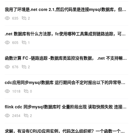
我用了环境是.net core 2.1,然后代码里是连接mysql数据库，但是在open()时就报错
635
2
.net 数据库有什么方法那，fc使用哪种工具集成到链路追踪，可以帮忙提供相应（数据库）案例？
605
1
函数计算 FC -链路追踪 -数据库类监控没有数据， .net 不支持嘛？是不支持嘛，还是
676
2
cdc应用同步mysql数据库 运行期间会不定时报出以下的异常导致任务重启 这个该从那个方向去处理
1018
0
flink cdc 同步mysql数据库时 全量阶段出现 读取快照失败 连接重置的异常 导致应用重
2454
2
求解，有没有CRUD应用实例，代码怎么组织呢？一个函数一个接口的话那每个函数都有一套环境变量，每次调