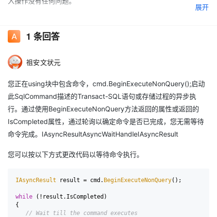
入操作没有任何问题。
展开
这是来自Controller的方法：
1
条回答
[
HttpPost
]
public
 ActionResult 
Form
(
Product p
)
祖安文状元
{
    IO
.
Insert
(
p
)
;
return
RedirectToAction
(
"Index"
)
;
您正在using块中包含命令，cmd.BeginExecuteNonQuery();启动
}
此SqlCommand描述的Transact-SQL语句或存储过程的异步执
这是执行插入的方法：

行。通过使用BeginExecuteNonQuery方法返回的属性或返回的
public
static
void
Insert
(
Product pr
)
IsCompleted属性，通过轮询以确定命令是否已完成，您无需等待
{
using
(
SqlConnection connection 
=
new
SqlConnection
(
Con
命令完成。IAsyncResultAsyncWaitHandleIAsyncResult
{
        connection
.
Open
(
)
;
您可以按以下方式更改代码以等待命令执行。
        string s 
=
"INSERT INTO Product (Id, Name, Price, D
using
(
SqlCommand cmd 
=
new
SqlCommand
(
s
,
 connectio
IAsyncResult
 result = cmd.
BeginExecuteNonQuery
();

{
            cmd
.
Parameters
.
Add
(
"@GUID"
,
 SqlDbType
.
UniqueIde
while
 (!result.
IsCompleted
)

            cmd
.
Parameters
.
Add
(
"@Name"
,
 SqlDbType
.
NChar
)
.
Va
{

            cmd
.
Parameters
.
Add
(
"@Price"
,
 SqlDbType
.
Int
)
.
Val
// Wait till the command executes