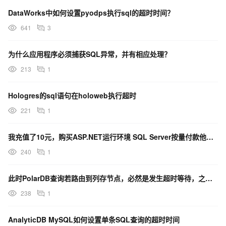
DataWorks中如何设置pyodps执行sql的超时时间？
641
3
为什么应用程序必须捕获SQL异常，并有相应处理？
213
1
Hologres的sql语句在holoweb执行超时
221
1
我充值了10元，购买ASP.NET运行环境 SQL Server按量付款他说我余额不足
240
1
此时PolarDB查询若路由到列存节点，必然是发生超时等待，之后就SQL报错，对吗？
238
1
AnalyticDB MySQL如何设置单条SQL查询的超时时间