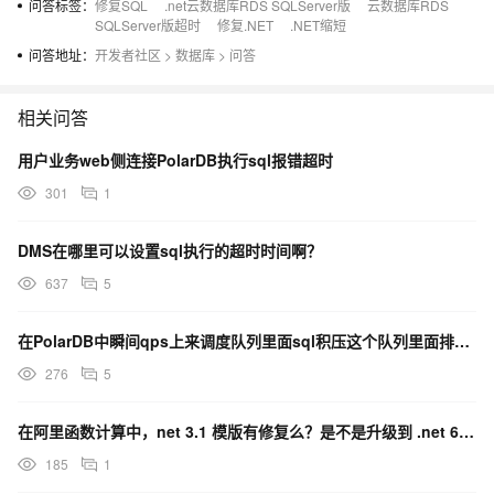
问答标签：
修复SQL
.net云数据库RDS SQLServer版
云数据库RDS
SQLServer版超时
修复.NET
.NET缩短
问答地址：
开发者社区
>
数据库
>
问答
相关问答
用户业务web侧连接PolarDB执行sql报错超时
301
1
DMS在哪里可以设置sql执行的超时时间啊？
637
5
在PolarDB中瞬间qps上来调度队列里面sql积压这个队列里面排队有个超时时间设置吗？
276
5
在阿里函数计算中，net 3.1 模版有修复么？是不是升级到 .net 6.0 更方便点？
185
1