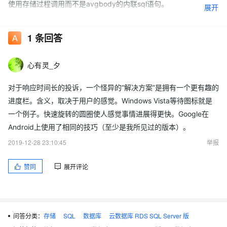
使用存储过程调用而不是avgbody的内联sql语句。
展开
使用Jay Shepherd的“活动监视器”查找阻止/锁定。
1
条回答
SQL Server：
心有灵_夕
注意AlexCuse在存储过程中的参数嗅探。
对于响应时间长的投诉，一个怪异的“解决方案”是拥有一个更有趣的
提防Martin Clarke动态地扩展数据库。
进度栏。含义，取决于用户的感觉。Windows Vista等待图标就是
使用Profiler查找BradO花费的时间超过100毫秒的任何查询/存储过
一个例子。快速旋转的圆圈使人感觉事情进展得更快。Google在
程。
Android上使用了相同的技巧（至少是我所见过的版本）。
2019-12-28 23:10:45
举报
通过Avgbody增加事务超时。
通过avgbody将动态存储过程转换为静态过程。
赞同
展开评论
通过Jay Shepherd检查服务器的繁忙程度。
问答分类：
存储
SQL
数据库
云数据库 RDS SQL Server 版