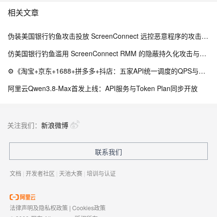
相关文章
伪装美国银行钓鱼攻击投放 ScreenConnect 远控恶意程序的攻击链路与防御研究
仿美国银行钓鱼滥用 ScreenConnect RMM 的隐蔽持久化攻击与防御体系研究
⚙️《淘宝+京东+1688+拼多多+抖店：五家API统一调度的QPS与配额守卫》（附Python源码）
阿里云Qwen3.8-Max首发上线：API服务与Token Plan同步开放
关注我们：
新浪微博
联系我们
文档
|
开发者社区
|
天池大赛
|
培训与认证
法律声明及隐私权政策
|
Cookies政策