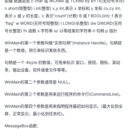
前缀 数据类型 c char 或 WCHAR 或 TCHAR by BYTE(无符号字符)
n short(短整型) i int(整型) x,y int,表示 x 坐标和 y 坐标 cx,cy int,
表示 x 或 y 的长度，c 表示“count”(计数) B 或 f BOOL(int); f 表示
“flag” w WORD(无符号短整型) l LONG(长整型) dw DWORD(无符
号长整型) fn 函数 s 字符串 sz 以零结束的字符串 h 句柄 p 指针
WinMain的第一个参数叫做"实例句柄"(Instance Handle)。句柄就
是一个数值，用它来标识某些东西。
句柄是一个 4byte 的数值，可用来标识 窗口，按钮，图标，滚动
条，输出设备，控件或者文件等等。
WinMain的第二个参数通常是 NULL。
WinMain的第三个参数是用来运行程序的命令行(CommandLine)。
WinMain的第四个参数是用来指明程序最初如何显示。(最大化到全
屏，正常显示，最小化到任务栏)。
MessageBox函数：