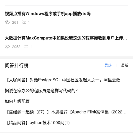
视频点播有Windows程序或手机app播放rts吗
261
1
大数据计算MaxCompute中如果说我这边的程序接收到用户上传文件的请求，应该调用哪个API接口？
2058
1
问答排行榜
最热
最新
【大咖问答】对话PostgreSQL 中国社区发起人之一，阿里云数据库高级专家 德哥
据说在家办公的程序员是这样写代码的？
如何升级配置
【藏经阁一起读（27）】本周推荐《Apache Flink案例集（2022版）》，你有哪些心得？
【精品问答】python技术1000问(1)