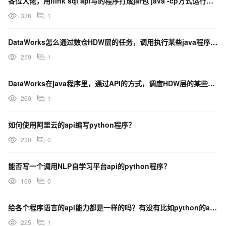
各位大佬，用flink sql api写的程序打成jar包 java -cp方式运行有人成功过吗？
336
1
DataWorks怎么通过数仓HDW层的任务，调用执行某些java程序的api接口？有什么参考文档吗
259
1
DataWorks在java程序里，通过API的方式，调度HDW层的某些任务开始执行，有什么参考文档
260
1
如何使用阿里云的api编写python程序？
230
0
能否写一个调用NLP自学习平台api的python程序？
160
0
给各个程序语言的api能力都是一样的吗？有没有比如python的api比csharp的更完整这种的情
225
1