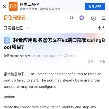
打开 APP
开发者社区
个人
轻量应用服务器怎么在80端口部署springB
oot项目？
游客cmtnnp7za7zzq
2019-10-31 08:11:27
2235
版权
举报
报错信息如下： The Tomcat connector configured to listen on
port 80 failed to start. The port may already be in use or the
connector may be misconfigured.
Action:
Verify the connector's configuration, identify and stop any