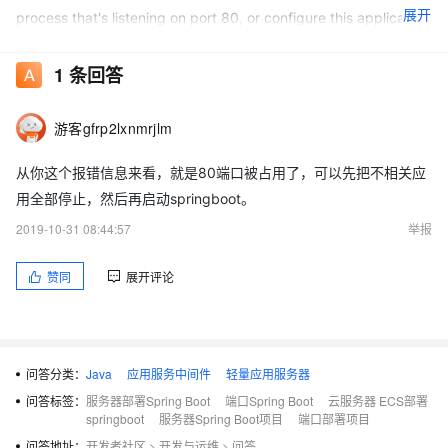
展开
process that's listening on port 80, or configure this application
to listen on another port.
1
条回答
游客gfrp2lxnmrjlm
从你这个报错信息来看，就是80端口被占用了，可以先把不相关应
用全部停止，然后再启动springboot。
2019-10-31 08:44:57
举报
赞同
展开评论
问答分类：
Java
应用服务中间件
轻量应用服务器
问答标签：
服务器部署Spring Boot
端口Spring Boot
云服务器 ECS部署
springboot
服务器Spring Boot项目
端口部署项目
问答地址：
开发者社区
>
开发与运维
>
问答