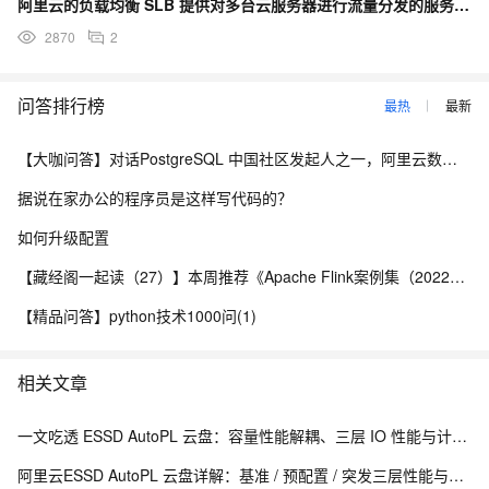
阿里云的负载均衡 SLB 提供对多台云服务器进行流量分发的服务，支持四层和七层的流量转发。其中七层流
2870
2
问答排行榜
最热
最新
【大咖问答】对话PostgreSQL 中国社区发起人之一，阿里云数据库高级专家 德哥
据说在家办公的程序员是这样写代码的？
如何升级配置
【藏经阁一起读（27）】本周推荐《Apache Flink案例集（2022版）》，你有哪些心得？
【精品问答】python技术1000问(1)
相关文章
一文吃透 ESSD AutoPL 云盘：容量性能解耦、三层 IO 性能与计费测算
阿里云ESSD AutoPL 云盘详解：基准 / 预配置 / 突发三层性能与费用封顶机制