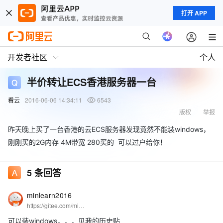
打开 APP
开发者社区
个人
半价转让ECS香港服务器一台
看云
2016-06-06 14:34:11
6543
版权
举报
昨天晚上买了一台香港的云ECS服务器发现竟然不能装windows，
刚刚买的2G内存 4M带宽 280买的 可以过户给你！
5
条回答
minlearn2016
https://gitee.com/minlearn/minlearnprogramming/：minlearn的一云多端云OS/统一编程栈方案。
可以装windows，，，见我的历史贴