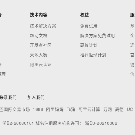
价
技术内容
权益
服
技术解决方案
免费试用
基
帮助文档
解决方案免费试用
企
开发者社区
高校计划
迁
天池大赛
推荐返现计划
官
器
阿里云认证
健
管理
信
联系我们
加入我们
巴国际交易市场
1688
阿里妈妈
飞猪
阿里云计算
万网
高德
UC
：
浙B2-20080101
域名注册服务机构许可：
浙D3-20210002