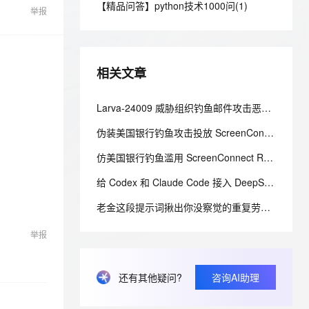
安全
【精品问答】python技术1000问(1)
我要投诉
e-1.1-I2V
Cosyvoice-V3-Flash
PolarDB
上云场景组合购
举报
Milvus 弹性伸缩功能新增节
伴
漫剧创作，剧本、分镜、视频高效生成
100%兼容MySQL、PostgreSQL，兼容Oracle，支持集中和分布式
覆盖90%+业务场景，专享组合折扣价
点支持范围
畅自然，细节丰富
高表现力语音合成大模型，语音克隆听感自然
VPN
ernetes 版 ACK
云聚AI 严选权益
AI 原生数据库服务发布
SSL 证书
2V
Fun-ASR
，一键激活高效办公新体验
理容器应用的 K8s 服务
精选AI产品，从模型到应用全链提效
Agent 数据网关
相关文章
文戏情感细腻自然，动作戏激烈拳拳到肉，实现更强表演能力
支持中英文自由切换，具备更强的噪声鲁棒性
堡垒机
AI 用量加速计划
云原生数据库 PolarDB
防火墙
Larva-24009 威胁组织钓鱼邮件攻击恶意软件全链路分析与防御体系研究
、识别商机，让客服更高效、服务更出色。
新老同享，达量后返
Agentic Database 发布
主机安全
应用
伪装美国银行钓鱼攻击投放 ScreenConnect 远控恶意程序的攻击链路与防御研究
仿美国银行钓鱼滥用 ScreenConnect RMM 的隐蔽持久化攻击与防御体系研究
千问办公
NEW
AI 应用及服务市场
的智能体编程平台
一站式AI生产力平台
给 Codex 和 Claude Code 接入 DeepSeek-V4-Flash，夯爆了！
AI 应用
伶鹊
老金这段提示词揪出你没察觉的重复劳动，做成无感自动化
企业级人与Agent协作平台，接入和调度多个数字员工
智能客服平台，对话机器人、对话分析、智能外呼
大模型
举报
大模型服务平台百炼 - 全妙
自然语言处理
应用创作平台
多模态内容创作工具，已接入 DeepSeek
数据标注
还有其他疑问?
咨询AI助理
机器学习