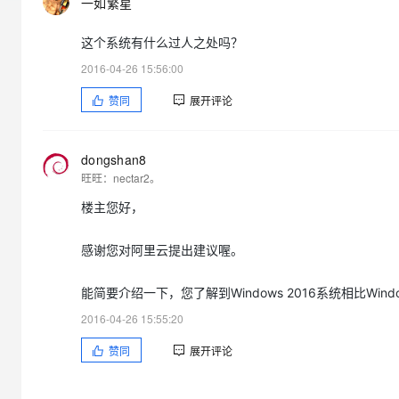
一如繁星
大模型解决方案
迁移与运维管理
这个系统有什么过人之处吗？
快速部署 Dify，高效搭建 
2016-04-26 15:56:00
专有云
赞同
展开评论
10 分钟在聊天系统中增加
dongshan8
旺旺：nectar2。
楼主您好，
感谢您对阿里云提出建议喔。
能简要介绍一下，您了解到Windows 2016系统相比Windo
2016-04-26 15:55:20
赞同
展开评论