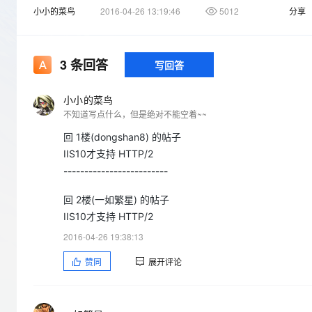
存储
天池大赛
Qwen3.7-Plus
云解析DNS
解决方案免费试用 新老
小小的菜鸟
2016-04-26 13:19:46
5012
分享
电子合同
最高领取价值200元试用
能看、能想、能动手的多模
安全
网络与CDN
AI 算法大赛
畅捷通
大数据开发治理平台 Data
AI 产品 免费试用
网络
安全
云开发大赛
Qwen3-VL-Plus
3
条回答
Tableau 订阅
写回答
1亿+ 大模型 tokens 和 
可观测
入门学习赛
中间件
AI空中课堂在线直播课
云防火墙
140+云产品 免费试用
小小的菜鸟
上云与迁云
云原生的云上边界网络安全
产品新客免费试用，最长1
数据库
不知道写点什么，但是绝对不能空着~~
生态解决方案
大模型服务
企业出海
回 1楼(dongshan8) 的帖子
大模型ACA认证体验
大数据计算
IIS10才支持 HTTP/2
助力企业全员 AI 认知与能
行业生态解决方案
千问AI平台-Token Plan
政企业务
媒体服务
-------------------------
开发者生态解决方案
企业服务与云通信
回 2楼(一如繁星) 的帖子
千问AI平台-模型体验
AI 开发和 AI 应用解决
IIS10才支持 HTTP/2
在线体验全尺寸、多种模态
域名与网站
2016-04-26 19:38:13
Happy 系列大模型
终端用户计算
赞同
展开评论
Serverless
开发工具