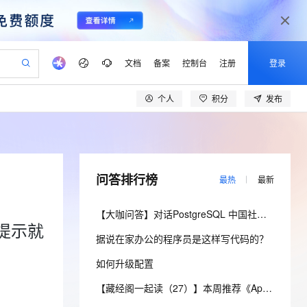
文档
备案
控制台
注册
登录
个人
积分
发布
验
作计划
器
AI 活动
专业服务
服务伙伴合作计划
开发者社区
加入我们
产品动态
服务平台百炼
阿里云 OPC 创新助力计划
一站式生成采购清单，支持单品或批量购买
io：打造专属 AI 语音助手
S产品伙伴计划（繁花）
峰会
CS
造的大模型服务与应用开发平台
一句话生成原生可编辑精美 PPT 文稿
AI 生产力先锋
Al MaaS 服务伙伴赋能合作
域名
博文
Careers
至高可申请百万元
Qwen3.8-Max 模型上线
开启高性价比 AI 编程新体验
弹性可伸缩的云计算服务
Qwen-Audio-3.0-Realtime 端到端实时语音角色扮演
输入一句话想法, 轻松生成专业的 PPT
先锋实践拓展 AI 生产力的边界
Token 补贴，五大权
计划
海大会
伙伴信用分合作计划
商标
问答
社会招聘
问答排行榜
最热
最新
益加速 OPC 成功
eek-V4-Pro
SS
一键部署幻兽帕鲁游戏服务器
飞天发布时刻
HOT
Open Search 向量检索版支
划
备案
电子书
校园招聘
pSeek-V4-Pro
视频创作，一键激活电商全链路生产力
稳定、安全、高性价比、高性能的云存储服务
一键购买专属联机服务器，轻松开启游戏
所见，即是所愿
持视频检索 Pipeline 功能
更多支持
【大咖问答】对话PostgreSQL 中国社区发起人之一，阿里云数据库高级专家 德哥
划
公司注册
镜像站
视频生成
语音识别与合成
提示就
专属 QwenPaw
漫剧工坊：一站式动画创作平台
AI 实训营
HOT
应用身份服务 (IDaaS)
据说在家办公的程序员是这样写代码的？
合作伙伴培训与认证
划
上云迁移
站生成，高效打造优质广告素材
全接入的云上超级电脑
从聊天伙伴进化为能主动干活的本地数字员工
快速生产连贯的高质量长漫剧
从基础到进阶，Agent 创客手把手教你
OpenClaw 管理能力上线
lScope
我要反馈
e-1.1-T2V
Qwen3-TTS-Flash
如何升级配置
查询合作伙伴
n Alibaba Cloud ISV 合作
代维服务
建企业门户网站
10 分钟搭建微信、支付宝小程序
MaxCompute MaxFrame 提
畅细腻的高质量视频
离线语音合成大模型，多语言方言自适应，低延迟高稳定
创新加速
ope
登录合作伙伴管理后台
【藏经阁一起读（27）】本周推荐《Apache Flink案例集（2022版）》，你有哪些心得？
我要建议
站，无忧落地极速上线
以可视化方式快速构建移动和 PC 门户网站
国内短信简单易用，安全可靠，秒级触达，全球覆盖200+国家和地区。
高效部署网站，快速应用到小程序
供自动弹性内存功能