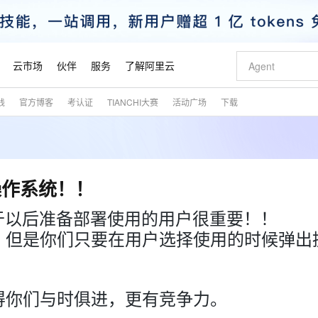
云市场
伙伴
服务
了解阿里云
践
官方博客
考认证
TIANCHI大赛
活动广场
下载
AI 特惠
数据与 API
成为产品伙伴
企业增值服务
最佳实践
价格计算器
AI 场景体
基础软件
产品伙伴合
阿里云认证
市场活动
配置报价
大模型
自助选配和估算价格
新方式
睿译宝，AI翻译排版一步到位
智启 AI 普惠权益
产品生态集成认证中心
企业支持计划
云上春晚
域名与网站
千问官方 MaaS 平台，为开发者和 Agent 而生，新用户赠送 1 亿 + tokens 额度
Qwen Aud
AI Coding
阿里云Maa
2026 阿里云
云服务器 E
为企业打
数据集
Windows
大模型认证
模型
NEW
NEW
交付可用成果
值低价云产品抢先购
上传文档即自动完成翻译和格式还原
至高享 1亿+免费 tokens，加速 Al 应用落地
提供智能易用的域名与建站服务
智能编程，一键
安全可靠、
产品生态伙伴
专家技术服务
云上奥运之旅
弹性计算合作
阿里云中企出
手机三要素
宝塔 Linux
全部认证
操作系统！！
价格优势
有专属领域专家
GLM-5.2：长任务时代开源旗舰模型
阿里云 OPC 创新助力计划
千问大模型
即刻拥有 DeepS
AI 电商营销
对象存储 O
大模型
产品生态伙伴工作台
企业增值服务台
云栖战略参考
云存储合作计
云栖大会
身份实名认证
CentOS
训练营
推动算力普惠，释放技术红利
最高返9万
多领域专家智能体,一键组建 AI 虚拟交付团队
快速构建应用程序和网站，即刻迈出上云第一步
至高百万元 Token 补贴，加速一人公司成长
多元化、高性能、安全可靠的大模型服务
真正可用的 1M 上下文,一次完成代码全链路开发
轻松解锁专属 Dee
从图文生成到
6 ，这对于以后准备部署使用的用户很重要！！
云上的中国
数据库合作计
活动全景
短信
Docker
图片和
，但是你们只要在用户选择使用的时候弹出
站式影视创作平台
Hermes Agent，打造自进化智能体
Token Plan 模型订阅计划
数字证书管理服务（原SSL证书）
5 分钟轻松部署
AI 广告创作
无影云电脑
企业成长
NEW
信息公告
看见新力量
云网络合作计
OCR 文字识别
JAVA
证享300元代金券
可视化编排打通从文字构思到成片全链路闭环
全托管，含MySQL、PostgreSQL、SQL Server、MariaDB多引擎
自主进化，持久记忆，越用越聪明
Qwen3.8-Max 首发尝鲜，限时加量 10 倍，夜间低至2折
实现全站HTTPS，呈现可信的WEB访问
图文、视频一
随时随地安
魔搭 Mode
Kimi-K3
HappyHors
NEW
loud
服务实践
官网公告
金融模力时刻
Salesforce O
版
发票查验
全能环境
Claude Code + GStack 打造工程团队
千问办公，限时限量积分加倍
Qoder
低代码高效构
AI 建站
短信服务
型
NEW
作计划
Kimi 最新旗舰模型，长程编程与推理利器
让文字生成流
计划
得你们与时俱进，更有竞争力。
创新中心
魔搭 ModelSc
健康状态
理服务
让AI从“聊天伙伴”进化为能干活的“数字员工”
安装技能 GStack，拥有专属 AI 工程团队
你的AI工作搭子，覆盖日常办公高频场景
面向真实软件的智能体编程平台
0 代码专业建
客户案例
天气预报查询
操作系统
态合作计划