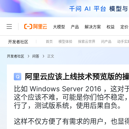
大模型
产品
解决方案
权益
定价
开发者社区
首页
模型体验
探索云世界
问产品
动手实
大模型
产品
解决方案
权益
定价
云市场
伙伴
服务
了解阿里云
精选产品
精选解决方案
普惠上云
产品定价
精选商城
成为销售伙伴
售前咨询
为什么选择阿里云
千问AI平台
开发者社区
问答
正文
了解云产品的定价详情
大模型服务平台百炼
千问办公，解锁你的工作
普惠上云 官方力荐
分销伙伴
在线服务
网站建设
什么是云计算
大
大模型服务与应用平台
企业级Agent产品，直接
云服务器38元/年起，超
咨询伙伴
多端小程序
技术领先
阿里云应该上线技术预览版的
云上成本管理
售后服务
轻量应用服务器
Agency Agents：拥
官方推荐返现计划
大模型
精选产品
精选解决方案
Salesforce 国际版订阅
稳定可靠
管理和优化成本
推荐新用户得奖励，单订单
比如 Windows Server 201
销售伙伴合作计划
自助服务
友盟天域
安全合规
人工智能与机器学习
AI
文本生成
这个应该不难，可能是你们怕不稳定
云数据库 RDS
HappyHorse 打造一
云工开物
无影生态合作计划
在线服务
观测云
分析师报告
高校专属算力普惠，学生认
行了，测试版系统，使用后果自负。
计算
互联网应用开发
Qwen3.8-Max
HOT
Salesforce On Alibaba C
工单服务
Tuya 物联网平台阿里云
研究报告与白皮书
人工智能平台 PAI
快速拥有专属 OpenClaw
大模
Consulting Partner 合
大数据
容器
智能体时代全能旗舰模型
这样不仅方便了有需求的用户，也显
免费试用
短信专区
一站式AI开发、训练和推
蓝凌 OA
AI 大模型销售与服务生
现代化应用