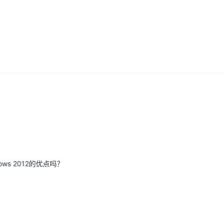
AI 应用
10分钟微调：让0.6B模型媲美235B模
多模态数据信
型
依托云原生高可用架构,实现Dify私有化部署
用1%尺寸在特定领域达到大模型90%以上效果
一个 AI 助手
超强辅助，Bol
即刻拥有 DeepSeek-R1 满血版
在企业官网、通讯软件中为客户提供 AI 客服
多种方案随心选，轻松解锁专属 DeepSeek
ws 2012的优点吗？