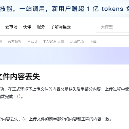
云市场
伙伴
服务
了解阿里云
践
官方博客
考认证
TIANCHI大赛
活动广场
下载
AI 特惠
数据与 API
成为产品伙伴
企业增值服务
最佳实践
价格计算器
AI 场景体
基础软件
产品伙伴合
阿里云认证
市场活动
配置报价
大模型
自助选配和估算价格
新方式
睿译宝，AI翻译排版一步到位
智启 AI 普惠权益
产品生态集成认证中心
企业支持计划
云上春晚
域名与网站
千问官方 MaaS 平台，为开发者和 Agent 而生，新用户赠送 1 亿 + tokens 额度
Qwen Aud
AI Coding
阿里云Maa
2026 阿里云
云服务器 E
为企业打
数据集
Windows
大模型认证
模型
NEW
NEW
交付可用成果
值低价云产品抢先购
上传文档即自动完成翻译和格式还原
至高享 1亿+免费 tokens，加速 Al 应用落地
提供智能易用的域名与建站服务
智能编程，一键
安全可靠、
产品生态伙伴
专家技术服务
云上奥运之旅
弹性计算合作
阿里云中企出
手机三要素
宝塔 Linux
全部认证
时文件内容丢失
价格优势
有专属领域专家
GLM-5.2：长任务时代开源旗舰模型
阿里云 OPC 创新助力计划
千问大模型
即刻拥有 DeepS
AI 电商营销
对象存储 O
大模型
产品生态伙伴工作台
企业增值服务台
云栖战略参考
云存储合作计
云栖大会
身份实名认证
CentOS
训练营
推动算力普惠，释放技术红利
最高返9万
多领域专家智能体,一键组建 AI 虚拟交付团队
快速构建应用程序和网站，即刻迈出上云第一步
至高百万元 Token 补贴，加速一人公司成长
多元化、高性能、安全可靠的大模型服务
真正可用的 1M 上下文,一次完成代码全链路开发
轻松解锁专属 Dee
从图文生成到
成功，在正式环境下上传文件的内容总是缺失后半部分内容；上传过程中
云上的中国
数据库合作计
活动全景
短信
Docker
图片和
()三个函数完成上传。
站式影视创作平台
Hermes Agent，打造自进化智能体
Token Plan 模型订阅计划
数字证书管理服务（原SSL证书）
5 分钟轻松部署
AI 广告创作
无影云电脑
企业成长
NEW
信息公告
看见新力量
云网络合作计
OCR 文字识别
JAVA
证享300元代金券
可视化编排打通从文字构思到成片全链路闭环
全托管，含MySQL、PostgreSQL、SQL Server、MariaDB多引擎
自主进化，持久记忆，越用越聪明
Qwen3.8-Max 首发尝鲜，限时加量 10 倍，夜间低至2折
实现全站HTTPS，呈现可信的WEB访问
图文、视频一
随时随地安
魔搭 Mode
Kimi-K3
HappyHors
NEW
loud
服务实践
官网公告
金融模力时刻
Salesforce O
版
发票查验
全能环境
Claude Code + GStack 打造工程团队
千问办公，限时限量积分加倍
Qoder
低代码高效构
AI 建站
短信服务
型
NEW
作计划
Kimi 最新旗舰模型，长程编程与推理利器
让文字生成流
分内容丢失；3、上传文件的前半部分的内容和正确的内容一致。
计划
创新中心
魔搭 ModelSc
健康状态
理服务
让AI从“聊天伙伴”进化为能干活的“数字员工”
安装技能 GStack，拥有专属 AI 工程团队
你的AI工作搭子，覆盖日常办公高频场景
面向真实软件的智能体编程平台
0 代码专业建
客户案例
天气预报查询
操作系统
态合作计划