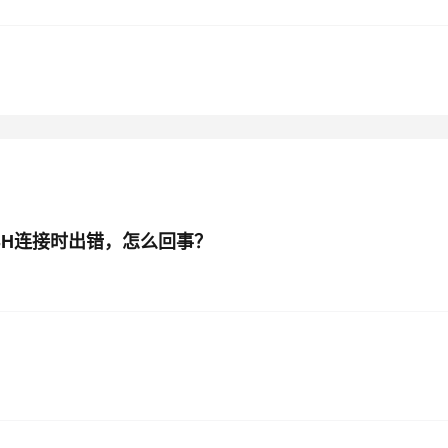
AI 应用
10分钟微调：让0.6B模型媲美235B模
多模态数据信
型
依托云原生高可用架构,实现Dify私有化部署
用1%尺寸在特定领域达到大模型90%以上效果
一个 AI 助手
超强辅助，Bol
即刻拥有 DeepSeek-R1 满血版
在企业官网、通讯软件中为客户提供 AI 客服
多种方案随心选，轻松解锁专属 DeepSeek
SSH连接时出错，怎么回事？