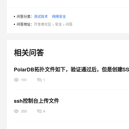
大模型解决方案
迁移与运维管理
快速部署 Dify，高效搭建 
问答分类：
测试技术
网络安全
专有云
问答地址：
开发者社区
>
安全
>
问答
10 分钟在聊天系统中增加
相关问答
PolarDB拓扑文件如下，验证通过后，但是创建
191
1
ssh控制台上传文件
355
4