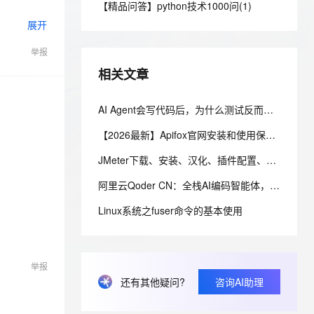
安全
【精品问答】python技术1000问(1)
我要投诉
e-1.1-I2V
Cosyvoice-V3-Flash
PolarDB
上云场景组合购
Milvus 弹性伸缩功能新增节
伴
展开
漫剧创作，剧本、分镜、视频高效生成
100%兼容MySQL、PostgreSQL，兼容Oracle，支持集中和分布式
覆盖90%+业务场景，专享组合折扣价
点支持范围
畅自然，细节丰富
高表现力语音合成大模型，语音克隆听感自然
VPN
举报
ernetes 版 ACK
云聚AI 严选权益
AI 原生数据库服务发布
SSL 证书
2V
Fun-ASR
，一键激活高效办公新体验
理容器应用的 K8s 服务
精选AI产品，从模型到应用全链提效
Agent 数据网关
相关文章
文戏情感细腻自然，动作戏激烈拳拳到肉，实现更强表演能力
支持中英文自由切换，具备更强的噪声鲁棒性
堡垒机
AI 用量加速计划
云原生数据库 PolarDB
防火墙
AI Agent会写代码后，为什么测试反而更需要Harness？
、识别商机，让客服更高效、服务更出色。
新老同享，达量后返
Agentic Database 发布
主机安全
应用
【2026最新】Apifox官网安装和使用保姆级教程
JMeter下载、安装、汉化、插件配置、压测一篇搞定（附官网安装包）
千问办公
NEW
AI 应用及服务市场
的智能体编程平台
一站式AI生产力平台
阿里云Qoder CN：全栈AI编码智能体，从需求到交付一站式开发平台
AI 应用
伶鹊
Linux系统之fuser命令的基本使用
企业级人与Agent协作平台，接入和调度多个数字员工
智能客服平台，对话机器人、对话分析、智能外呼
大模型
大模型服务平台百炼 - 全妙
自然语言处理
举报
应用创作平台
多模态内容创作工具，已接入 DeepSeek
数据标注
还有其他疑问?
咨询AI助理
机器学习