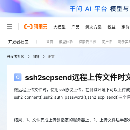
大模型
产品
解决方案
权益
定价
开发者社区
首页
模型体验
探索云世界
问产品
动手实
大模型
产品
解决方案
权益
定价
云市场
伙伴
服务
了解阿里云
精选产品
精选解决方案
普惠上云
产品定价
精选商城
成为销售伙伴
售前咨询
为什么选择阿里云
千问AI平台
开发者社区
问答
正文
了解云产品的定价详情
大模型服务平台百炼
千问办公，解锁你的工作
普惠上云 官方力荐
分销伙伴
在线服务
网站建设
什么是云计算
大
大模型服务与应用平台
企业级Agent产品，直接
云服务器38元/年起，超
咨询伙伴
多端小程序
技术领先
ssh2scpsend远程上传文件
云上成本管理
售后服务
轻量应用服务器
Agency Agents：拥
官方推荐返现计划
大模型
精选产品
精选解决方案
Salesforce 国际版订阅
稳定可靠
管理和优化成本
推荐新用户得奖励，单订单
销售伙伴合作计划
做远程上传文件时，使用ssh协议上传，在测试环境下可以上传
自助服务
友盟天域
安全合规
人工智能与机器学习
AI
文本生成
ssh2_connent(),ssh2_auth_password(),ssh2_scp_send
云数据库 RDS
HappyHorse 打造一
云工开物
无影生态合作计划
在线服务
观测云
分析师报告
高校专属算力普惠，学生认
计算
互联网应用开发
Qwen3.8-Max
HOT
Salesforce On Alibaba C
工单服务
Tuya 物联网平台阿里云
研究报告与白皮书
人工智能平台 PAI
快速拥有专属 OpenClaw
大模
Consulting Partner 合
大数据
容器
智能体时代全能旗舰模型
结果：1、文件完成上传到指定的服务器上；2、上传文件后半部
免费试用
短信专区
一站式AI开发、训练和推
蓝凌 OA
AI 大模型销售与服务生
现代化应用