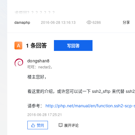
存储
天池大赛
Qwen3.7-Plus
云解析DNS
解决方案免费试用 新老
电子合同
最高领取价值200元试用
能看、能想、能动手的多模
安全
网络与CDN
求原因？？？？？？？
AI 算法大赛
畅捷通
damaphp
2016-06-28 13:16:13
6286
分享
大数据开发治理平台 Data
AI 产品 免费试用
网络
安全
云开发大赛
Qwen3-VL-Plus
Tableau 订阅
1亿+ 大模型 tokens 和 
可观测
入门学习赛
中间件
AI空中课堂在线直播课
云防火墙
140+云产品 免费试用
1
条回答
写回答
上云与迁云
云原生的云上边界网络安全
产品新客免费试用，最长1
数据库
生态解决方案
大模型服务
企业出海
大模型ACA认证体验
dongshan8
大数据计算
旺旺：nectar2。
助力企业全员 AI 认知与能
行业生态解决方案
千问AI平台-Token Plan
政企业务
媒体服务
楼主您好，
开发者生态解决方案
企业服务与云通信
千问AI平台-模型体验
AI 开发和 AI 应用解决
看这里的介绍，或许您可以试一下 ssh2_sftp 来代替 ssh2_
在线体验全尺寸、多种模态
域名与网站
请参考：
http://php.net/manual/en/function.ssh2-scp
Happy 系列大模型
终端用户计算
2016-06-28 17:25:21
Serverless
赞同
展开评论
开发工具