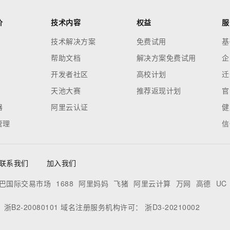
价
技术内容
权益
服
技术解决方案
免费试用
基
帮助文档
解决方案免费试用
企
开发者社区
高校计划
迁
天池大赛
推荐返现计划
官
器
阿里云认证
健
管理
信
联系我们
加入我们
巴国际交易市场
1688
阿里妈妈
飞猪
阿里云计算
万网
高德
UC
：
浙B2-20080101
域名注册服务机构许可：
浙D3-20210002