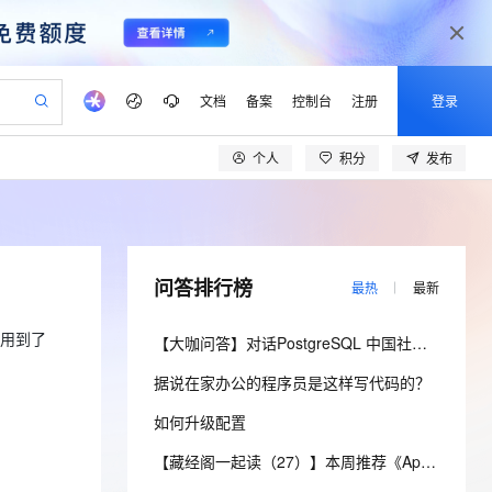
文档
备案
控制台
注册
登录
个人
积分
发布
验
作计划
器
AI 活动
专业服务
服务伙伴合作计划
开发者社区
加入我们
产品动态
服务平台百炼
阿里云 OPC 创新助力计划
一站式生成采购清单，支持单品或批量购买
io：打造专属 AI 语音助手
S产品伙伴计划（繁花）
峰会
CS
造的大模型服务与应用开发平台
一句话生成原生可编辑精美 PPT 文稿
AI 生产力先锋
Al MaaS 服务伙伴赋能合作
域名
博文
Careers
至高可申请百万元
Qwen3.8-Max 模型上线
开启高性价比 AI 编程新体验
弹性可伸缩的云计算服务
Qwen-Audio-3.0-Realtime 端到端实时语音角色扮演
输入一句话想法, 轻松生成专业的 PPT
先锋实践拓展 AI 生产力的边界
Token 补贴，五大权
计划
海大会
伙伴信用分合作计划
商标
问答
社会招聘
问答排行榜
最热
最新
益加速 OPC 成功
eek-V4-Pro
SS
一键部署幻兽帕鲁游戏服务器
飞天发布时刻
HOT
Open Search 向量检索版支
划
备案
电子书
校园招聘
pSeek-V4-Pro
视频创作，一键激活电商全链路生产力
稳定、安全、高性价比、高性能的云存储服务
一键购买专属联机服务器，轻松开启游戏
所见，即是所愿
持视频检索 Pipeline 功能
更多支持
使用到了
【大咖问答】对话PostgreSQL 中国社区发起人之一，阿里云数据库高级专家 德哥
划
公司注册
镜像站
视频生成
语音识别与合成
专属 QwenPaw
漫剧工坊：一站式动画创作平台
AI 实训营
HOT
应用身份服务 (IDaaS)
据说在家办公的程序员是这样写代码的？
合作伙伴培训与认证
划
上云迁移
站生成，高效打造优质广告素材
全接入的云上超级电脑
从聊天伙伴进化为能主动干活的本地数字员工
快速生产连贯的高质量长漫剧
从基础到进阶，Agent 创客手把手教你
OpenClaw 管理能力上线
lScope
我要反馈
e-1.1-T2V
Qwen3-TTS-Flash
如何升级配置
查询合作伙伴
n Alibaba Cloud ISV 合作
代维服务
建企业门户网站
10 分钟搭建微信、支付宝小程序
MaxCompute MaxFrame 提
畅细腻的高质量视频
离线语音合成大模型，多语言方言自适应，低延迟高稳定
创新加速
ope
登录合作伙伴管理后台
【藏经阁一起读（27）】本周推荐《Apache Flink案例集（2022版）》，你有哪些心得？
我要建议
站，无忧落地极速上线
以可视化方式快速构建移动和 PC 门户网站
国内短信简单易用，安全可靠，秒级触达，全球覆盖200+国家和地区。
高效部署网站，快速应用到小程序
供自动弹性内存功能