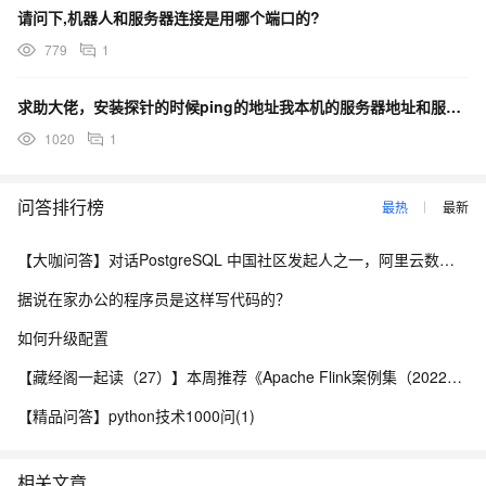
请问下,机器人和服务器连接是用哪个端口的?
779
1
求助大佬，安装探针的时候ping的地址我本机的服务器地址和服务起的端口吗？
1020
1
问答排行榜
最热
最新
【大咖问答】对话PostgreSQL 中国社区发起人之一，阿里云数据库高级专家 德哥
据说在家办公的程序员是这样写代码的？
如何升级配置
【藏经阁一起读（27）】本周推荐《Apache Flink案例集（2022版）》，你有哪些心得？
【精品问答】python技术1000问(1)
相关文章