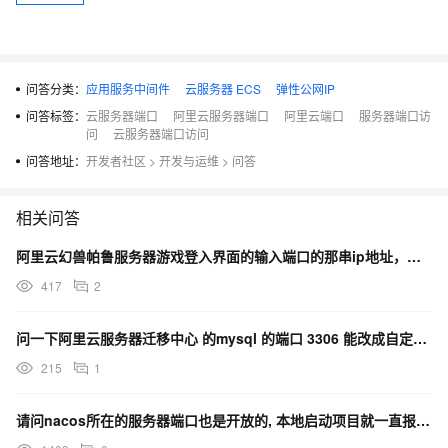
问答分类：
应用服务中间件
云服务器 ECS
弹性公网IP
问答标签：
云服务器端口
阿里云服务器端口
阿里云端口
服务器端口访
问
云服务器端口访问
问答地址：
开发者社区
>
开发与运维
>
问答
相关问答
阿里云幻兽帕鲁服务器游戏登入界面的输入端口的那串ip地址，能不能改？
417
2
问一下阿里云服务器迁移中心 的mysql 的端口 3306 能改成自定义吗？
215
1
请问nacos所在的服务器端口也是开放的, 本地启动项目就一直报这个错误，要怎么解决呢？