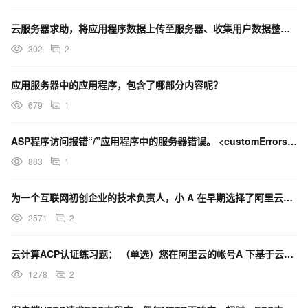
可尝试的操作:
云服务器求助，将应用程序数据上传至服务器、收集用户数据整套流程。
在 system.webServer/handlers 中:确保映射了当前页所需
302
2
的处理程序。
请特别注意前提(例如，runtimeVersion、pipelineMode、
应用服务器中的应用程序，包含了哪部分内容呢？
bitness)并将这些前提与应用程序池的设置进行比较。
679
1
请特别注意所需处理程序行中的书写错误。
请确认要使用的功能已经安装。确认启用了 MIME 映射，或使用命
ASP程序访问报错“/”应用程序中的服务器错误。 <customErrors mode="Off"/
令行工具 appcmd.exe 为网站添加 MIME 映射。
883
1
要设置 MIME 类型，请使用以下语法:
%SystemRoot%\windows\system32\inetsrv\appcmd set
为一个互联网初创企业的技术负责人，小 A 在早期选择了阿里云的云服务器 ECS 并将 Java 应用
config /section:staticContent /+
2571
2
[fileExtension='string',mimeType='string']
变量 fileExtension 字符串是文件扩展名，变量 mimeType
云计算ACP认证练习题： （单选）您在阿里云的帐号A 下基于云服务器ECS 实例搭建好了Web 应用
字符串是文件类型说明。
1278
2
例如，要为扩展名为“.xyz”的文件添加 MIME 映射:
appcmd set config /section:staticContent /+