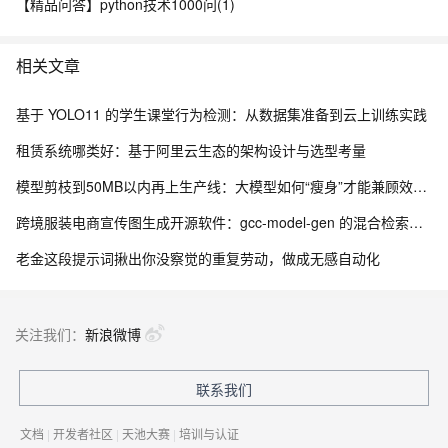
小白一个，希望谁可以帮我！ winxp系统，网上搜索的进入控制面
【精品问答】python技术1000问(1)
板 进入程序 ，但是我的控制面板里都找不到程序！
相关文章
基于 YOLO11 的学生课堂行为检测：从数据集准备到云上训练实践
租赁系统哪类好：基于阿里云生态的架构设计与选型考量
模型剪枝到50MB以内再上生产线：大模型如何“瘦身”才能兼顾效果与成本
跨境服装电商宣传图生成开源软件：gcc-model-gen 的混合检索与风格继承架构
老金这段提示词揪出你没察觉的重复劳动，做成无感自动化
关注我们：
新浪微博
联系我们
文档
|
开发者社区
|
天池大赛
|
培训与认证