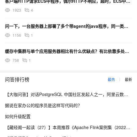
客户端HTTP请求ECS中程序，偶尔HTTP不响应，超时，ECS中程序请求别的系统也会报请求超时
[fileExtension='.xyz',mimeType='text/plain']
1923
4
警告: 请在确认您的 Web 服务器需要此 MIME 映射之后再将其添加
到列表中。配置文件(如 .CONFIG)或动态脚本页(如 .ASP 或
问一下，一台服务器上部署了多个带agent的java程序，同一类型的探针会翻倍增加，然后计费嘛？
.ASPX)不应直接下载，应始终通过处理程序来处理。有时会使用其
他文件(如数据库文件或 .XML 或 .MDF 等用于存储配置的文件)来存
1156
1
储配置信息。请先确认客户端能否下载这些类型的文件，然后再启
用这些文件。安装 ASP.NET。创建跟踪规则以跟踪此 HTTP 状态代
缓存中集群与单个应用服务器相比有什么优缺点？有比依靠多处理器机器构建集群更便宜的方法吗？
码的失败的请求。有关为失败的请求创建跟踪规则的详细信息，请
758
1
单击
链接和更多信息当所请求 URL 的文件扩展名是针对未在服务器上配
问答排行榜
置的 MIME 类型时，便会发生此错误。您可以为动态脚本页、数据
最热
最新
库或配置文件以外的文件的文件扩展名添加 MIME 类型。这些文件
类型使用一个处理程序来处理。您不应允许直接下载动态脚本页、
【大咖问答】对话PostgreSQL 中国社区发起人之一，阿里云数据库高级专家 德哥
数据库或配置文件。
据说在家办公的程序员是这样写代码的？
如何升级配置
【藏经阁一起读（27）】本周推荐《Apache Flink案例集（2022版）》，你有哪些心得？