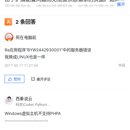
展开
页面是脚本，请添加处理程序。如果应下载文件，请
添加 MIME 映射。
2
条回答
死在电脑前
详细错误信息
Re应用程序“BYW2442930001”中的服务器错误
模块
StaticFileModule
我换成LINUX也是一样
通知
ExecuteRequestHandler
2017-02-17 11:21:34
举报
处理程序
StaticFile
赞同
展开评论
错误代码
0x80070032
西秦说云
码农|Coder| Pythonista
请求
Windows虚拟主机不支持PHPA
的
http://byw2442930001.my3w.com:80/index.php
-------------------------
URL