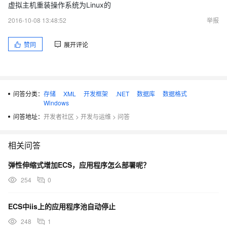
物理
虚拟主机重装操作系统为Linux的
f:\usr\LocalUser\byw2442930001\index.php
路径
2016-10-08 13:48:52
举报
登录
匿名
赞同
展开评论
方法
登录
匿名
用户
问答分类：
存储
XML
开发框架
.NET
数据库
数据格式
Windows
问答地址：
开发者社区
>
开发与运维
>
问答
最可能的原因:
可能是缺少处理程序映射。默认情况下，静态文件处理程
相关问答
序将处理所有内容。
弹性伸缩式增加ECS，应用程序怎么部署呢？
您要使用的功能可能尚未安装。
254
0
没有为网站或应用程序启用相应的 MIME 映射。(警告: 请
不要为用户不应下载的 .ASPX 页或 .config 文件等内容创
ECS中iis上的应用程序池自动停止
建 MIME 映射。)
248
1
如果未安装 ASP.NET。