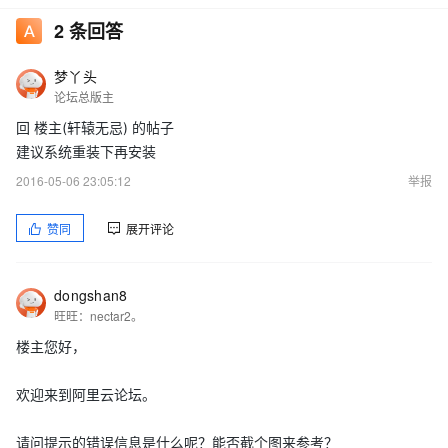
2
条回答
梦丫头
论坛总版主
回 楼主(轩辕无忌) 的帖子
建议系统重装下再安装
2016-05-06 23:05:12
举报
赞同
展开评论
dongshan8
旺旺：nectar2。
楼主您好，
欢迎来到阿里云论坛。
请问提示的错误信息是什么呢？能否截个图来参考？