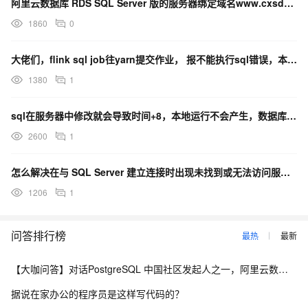
阿里云数据库 RDS SQL Server 版的服务器绑定域名www.cxsdkt.cn.的呢？
1860
0
大佬们，flink sql job往yarn提交作业， 报不能执行sql错误，本地执行不报错，服务器
1380
1
sql在服务器中修改就会导致时间+8，本地运行不会产生，数据库用的是RDS
2600
1
怎么解决在与 SQL Server 建立连接时出现未找到或无法访问服务器问题呢？
1206
1
问答排行榜
最热
最新
【大咖问答】对话PostgreSQL 中国社区发起人之一，阿里云数据库高级专家 德哥
据说在家办公的程序员是这样写代码的？