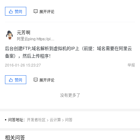
赞同
展开评论
元芳啊
阿里云ping https://ping.gaomeluo.com/aliyun/
后台创建FTP,域名解析到虚拟机的IP上（前提：域名需要在阿里云
备案），然后上传程序！
2016-01-26 15:23:27
举报
赞同
展开评论
没有更多了
问答地址：
开发者社区
>
云计算
>
问答
相关问答