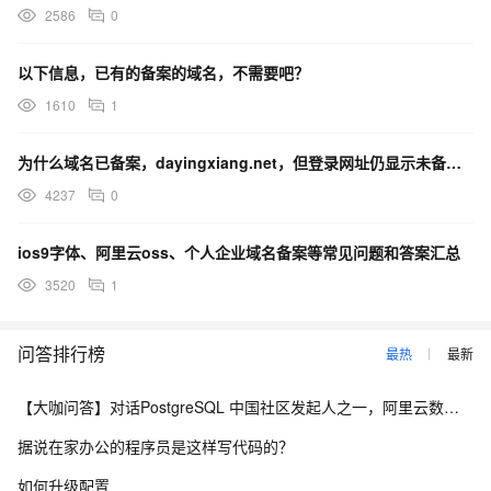
2586
0
以下信息，已有的备案的域名，不需要吧？
1610
1
为什么域名已备案，dayingxiang.net，但登录网址仍显示未备案？
4237
0
ios9字体、阿里云oss、个人企业域名备案等常见问题和答案汇总
3520
1
问答排行榜
最热
最新
【大咖问答】对话PostgreSQL 中国社区发起人之一，阿里云数据库高级专家 德哥
据说在家办公的程序员是这样写代码的？
如何升级配置