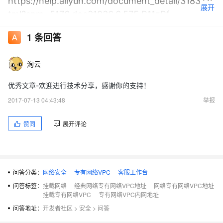
https://help.aliyun.com/document_detail/31837.h
展开
tml?spm=5176.doc31836.6.575.R11zRf
1
条回答
谢谢工单的工程师们。
洵云
优秀文章-欢迎进行技术分享，感谢你的支持！
2017-07-13 04:43:48
举报
赞同
展开评论
问答分类：
网络安全
专有网络VPC
客服工作台
问答标签：
挂载网络
经典网络专有网络VPC地址
网络专有网络VPC地址
挂载专有网络VPC
专有网络VPC内网地址
问答地址：
开发者社区
>
安全
>
问答