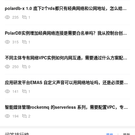
polardb-x 1.0 底下2个rds都只有经典网络和公网地址，怎么给添加vpc网络？
235
1
PolarDB实例增加经典网络连接是需要白名单吗？我从控制台创建的只能配置一个vpc的地址
315
1
不同主体专有网络VPC实例如何内网互通，需要通过什么方案配置实现？
250
0
应用研发平台EMAS 自定义声音可以用网络地址吗，还是必须要本地的？
141
1
智能媒体管理rocketmq 的serverless 系列，需要配置VPC，专有网络怎么消费消息呢？
194
2
问答排行榜
最热
最新