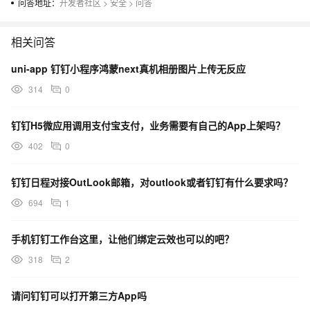
问答地址：
开发者社区
>
安全
>
问答
相关问答
uni-app 钉钉小程序鸿蒙next真机相册图片上传无反应
314
0
钉钉H5微应用调用支付宝支付，业务需要有自己的App上架吗？
402
0
钉钉日程对接OutLook邮箱，对outlook或者钉钉有什么要求吗？
694
1
手机钉钉工作台这里，让他们绑定云效也可以的吧？
318
2
请问钉钉可以打开第三方App吗