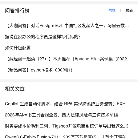
问答排行榜
最热
最新
【大咖问答】对话PostgreSQL 中国社区发起人之一，阿里云数据库高级专家 德哥
据说在家办公的程序员是这样写代码的？
如何升级配置
【藏经阁一起读（27）】本周推荐《Apache Flink案例集（2022版）》，你有哪些心得？
【精品问答】python技术1000问(1)
相关文章
Copilot 生成自动化脚本，结合 RPA 实现跨系统业务流转：EXE 打包与内网离线部署实践
2026年AI标书工具合规全景：四大法律风险与三道技术防线
财务要成本价毛利三列，Tigshop开源电商系统订单导出我这么加
Qwen3.6-Fable-Fusion-711：209万下载是真的，「首个开源破700」得另说