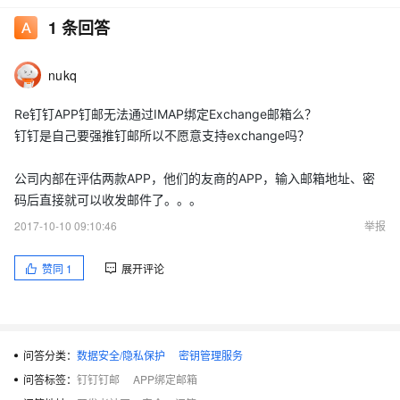
1
条回答
nukq
Re钉钉APP钉邮无法通过IMAP绑定Exchange邮箱么？
钉钉是自己要强推钉邮所以不愿意支持exchange吗？
公司内部在评估两款APP，他们的友商的APP，输入邮箱地址、密
码后直接就可以收发邮件了。。。
2017-10-10 09:10:46
举报
赞同
1
展开评论
问答分类：
数据安全/隐私保护
密钥管理服务
问答标签：
钉钉钉邮
APP绑定邮箱