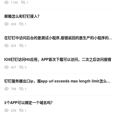
1160
1
邮箱怎么和钉钉接入？
306
1
在钉钉中访问后台的是测试小程序,报错返回的是生产的小程序的app_key，如何解决？
324
1
IOS钉钉访问H5应用，APP首次下载可以访问，二次之后访问报错
407
0
钉钉服务器出口ip，报app url exceeds max length limit怎么办？
768
1
3个APP可以绑定一个域名吗？
226
1