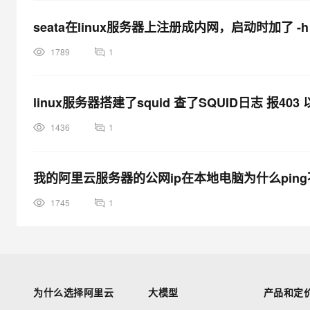
x
seata在linux服务器上注册成内网，启动时加了 
电
脑
1789
1
远
程
连
linux服务器搭建了squid 查了SQUID日志 报40
接
1436
1
服
务
器
我的阿里云服务器的公网ip在本地电脑为什么ping
，
f
1745
1
i
r
e
f
o
为什么选择阿里云
大模型
产品和定
x