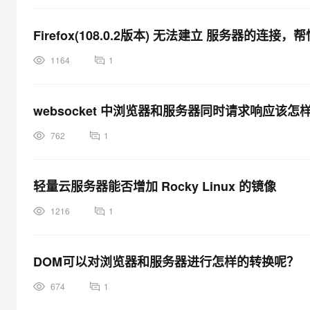
屏
，
Firefox(108.0.2版本) 无法建立 服务器的连
m
a
1164
1
c
的
c
websocket 中浏览器和服务器同时请求响应该怎
h
762
1
r
o
m
轻量云服务器能否增加 Rocky Linux 的镜像
正
常
1216
1
连
接
l
DOM可以对浏览器和服务器进行怎样的转换呢？
i
674
1
n
u