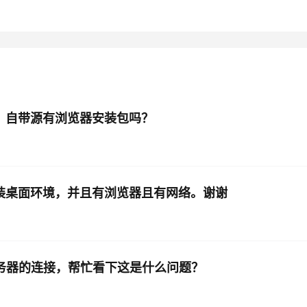
AI 应用
10分钟微调：让0.6B模型媲美235B模
多模态数据信
型
依托云原生高可用架构,实现Dify私有化部署
用1%尺寸在特定领域达到大模型90%以上效果
一个 AI 助手
超强辅助，Bol
即刻拥有 DeepSeek-R1 满血版
在企业官网、通讯软件中为客户提供 AI 客服
多种方案随心选，轻松解锁专属 DeepSeek
如火狐，自带源有浏览器安装包吗？
如何安装桌面环境，并且有浏览器且有网络。谢谢
法建立到服务器的连接，帮忙看下这是什么问题？