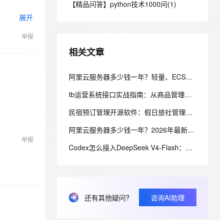
安全
【精品问答】python技术1000问(1)
我要投诉
e-1.1-I2V
Cosyvoice-V3-Flash
PolarDB
上云场景组合购
Milvus 弹性伸缩功能新增节
伴
展开
漫剧创作，剧本、分镜、视频高效生成
100%兼容MySQL、PostgreSQL，兼容Oracle，支持集中和分布式
覆盖90%+业务场景，专享组合折扣价
点支持范围
畅自然，细节丰富
高表现力语音合成大模型，语音克隆听感自然
VPN
举报
ernetes 版 ACK
云聚AI 严选权益
AI 原生数据库服务发布
SSL 证书
2V
Fun-ASR
522:5
，一键激活高效办公新体验
理容器应用的 K8s 服务
精选AI产品，从模型到应用全链提效
Agent 数据网关
相关文章
文戏情感细腻自然，动作戏激烈拳拳到肉，实现更强表演能力
支持中英文自由切换，具备更强的噪声鲁棒性
堡垒机
AI 用量加速计划
云原生数据库 PolarDB
防火墙
阿里云服务器多少钱一年？轻量、ECS、GPU服务器配置价格表，个人、企业及学生活动整理
、识别商机，让客服更高效、服务更出色。
新老同享，达量后返
Agentic Database 发布
主机安全
应用
tb运营系统接口实战指南：从商品管理到订单履约的全链路接入
民宿预订管理开源软件：假日旅社管理系统的前后端分层与权限控制设计
千问办公
NEW
AI 应用及服务市场
的智能体编程平台
一站式AI生产力平台
阿里云服务器多少钱一年？2026年最新阿里云服务器价格表
举报
AI 应用
伶鹊
Codex怎么接入DeepSeek V4-Flash：官方一键脚本 + 手动配置完整教程
企业级人与Agent协作平台，接入和调度多个数字员工
智能客服平台，对话机器人、对话分析、智能外呼
大模型
大模型服务平台百炼 - 全妙
自然语言处理
应用创作平台
多模态内容创作工具，已接入 DeepSeek
数据标注
还有其他疑问?
咨询AI助理
机器学习