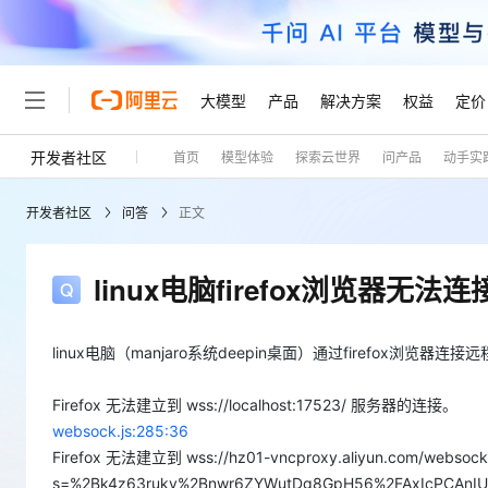
大模型
产品
解决方案
权益
定价
开发者社区
首页
模型体验
探索云世界
问产品
动手实
大模型
产品
解决方案
权益
定价
云市场
伙伴
服务
了解阿里云
精选产品
精选解决方案
普惠上云
产品定价
精选商城
成为销售伙伴
售前咨询
为什么选择阿里云
千问AI平台
开发者社区
问答
正文
了解云产品的定价详情
大模型服务平台百炼
睿译宝，AI翻译排版一
普惠上云 官方力荐
分销伙伴
在线服务
网站建设
什么是云计算
大
大模型服务与应用平台
上传文档即自动完成翻译和
云服务器38元/年起，超
咨询伙伴
多端小程序
技术领先
linux电脑firefox浏览器无
云上成本管理
售后服务
轻量应用服务器
GLM-5.2：长任务时代
官方推荐返现计划
大模型
精选产品
精选解决方案
Salesforce 国际版订阅
稳定可靠
管理和优化成本
推荐新用户得奖励，单订单
销售伙伴合作计划
自助服务
友盟天域
安全合规
linux电脑（manjaro系统deepin桌面）通过firefox
人工智能与机器学习
AI
文本生成
云数据库 RDS
Hermes Agent，打造
云工开物
无影生态合作计划
在线服务
观测云
分析师报告
自主进化，持久记忆，越用
高校专属算力普惠，学生认
计算
互联网应用开发
Firefox 无法建立到 wss://localhost:17523/ 服务器的连接。
Qwen3.8-Max
HOT
Salesforce On Alibaba C
工单服务
Tuya 物联网平台阿里云
研究报告与白皮书
websock.js:285:36
人工智能平台 PAI
快速拥有专属 OpenClaw
大模
Consulting Partner 合
大数据
容器
智能体时代全能旗舰模型
免费试用
短信专区
Firefox 无法建立到 wss://hz01-vncproxy.aliyun.com/websocki
一站式AI开发、训练和推
蓝凌 OA
AI 大模型销售与服务生
s=%2Bk4z63rukv%2Bnwr6ZYWutDg8GpH56%2FAxIcPCAn
现代化应用