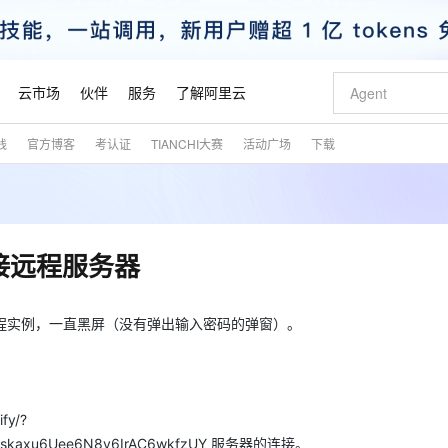
云市场
伙伴
服务
了解阿里云
践
官方博客
考认证
TIANCHI大赛
活动广场
下载
AI 特惠
数据与 API
成为产品伙伴
企业增值服务
最佳实践
价格计算器
AI 场景体
基础软件
产品伙伴合
阿里云认证
市场活动
配置报价
大模型
自助选配和估算价格
步到位
智启 AI 普惠权益
产品生态集成认证中心
企业支持计划
云上春晚
域名与网站
Qwen Audio：打造专属 AI 语音助手
千问官方 MaaS 平台，为开发者和 Agent 而生，新用户赠送 1 亿 + tokens 额度
一句话生成原生
AI Coding
阿里云Maa
2026 阿里云
云服务器 E
为企业打
数据集
Windows
大模型认证
模型
NEW
NEW
格式还原
值低价云产品抢先购
至高享 1亿+免费 tokens，加速 Al 应用落地
提供智能易用的域名与建站服务
Qwen-Audio-3.0-Realtime 端到端实时语音角色扮演
输入一句话想法,
智能编程，一键
安全可靠、
产品生态伙伴
专家技术服务
云上奥运之旅
弹性计算合作
阿里云中企出
手机三要素
宝塔 Linux
全部认证
法连接远程服务器
价格优势
开源旗舰模型
即刻拥有 DeepSeek-V4-Pro
阿里云 OPC 创新助力计划
千问大模型
一键部署幻兽
AI 电商营销
对象存储 O
大模型
产品生态伙伴工作台
企业增值服务台
云栖战略参考
云存储合作计
云栖大会
身份实名认证
CentOS
训练营
推动算力普惠，释放技术红利
最高返9万
真正可用的 1M 上下文,一次完成代码全链路开发
快速构建应用程序和网站，即刻迈出上云第一步
轻松解锁专属 DeepSeek-V4-Pro
至高百万元 Token 补贴，加速一人公司成长
多元化、高性能、安全可靠的大模型服务
一键购买专属
从图文生成到
云上的中国
数据库合作计
活动全景
短信
Docker
浏览器连接远程实例，一直黑屏（没有弹出输入密码的弹窗）。
图片和
自进化智能体
5 分钟轻松部署专属 QwenPaw
Token Plan 模型订阅计划
数字证书管理服务（原SSL证书）
高效搭建 AI
AI 广告创作
无影云电脑
企业成长
NEW
HOT
信息公告
看见新力量
云网络合作计
OCR 文字识别
JAVA
越聪明
证享300元代金券
全托管，含MySQL、PostgreSQL、SQL Server、MariaDB多引擎
Qwen3.8-Max 首发尝鲜，限时加量 10 倍，夜间低至2折
实现全站HTTPS，呈现可信的WEB访问
从聊天伙伴进化为能主动干活的本地数字员工
图文、视频一
随时随地安
魔搭 Mode
Kimi-K3
HappyHors
NEW
loud
服务实践
官网公告
金融模力时刻
Salesforce O
版
发票查验
全能环境
Claude Code + GStack 打造工程团队
千问办公，限时限量积分加倍
Qoder
低代码高效构
AI 建站
短信服务
型
NEW
作计划
Kimi 最新旗舰模型，长程编程与推理利器
让文字生成流
计划
创新中心
魔搭 ModelSc
fy/?
健康状态
理服务
让AI从“聊天伙伴”进化为能干活的“数字员工”
安装技能 GStack，拥有专属 AI 工程团队
你的AI工作搭子，覆盖日常办公高频场景
面向真实软件的智能体编程平台
0 代码专业建
客户案例
天气预报查询
操作系统
态合作计划
IUskaxu6Uee6N8v6IrAC6wkfzUY 服务器的连接。