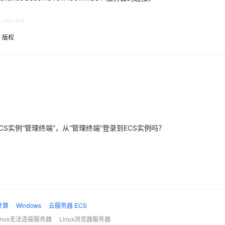
Deepseek-v4-pro
HappyHors
同享
万小智 AI 建站低至 15元/月
Qoder CN
AI 短剧/漫剧
云原生数据库 
快递物流查询
WordPress
成为服务伙
高校合作
点，立即开启云上创新
覆盖公网/内网、递归/权威、移动APP等全场景解析服务
送.CN域名，送备案服务码
基于千问大模型等，支持代码智能生成、研发智能问答
AI助力短剧
态智能体模型
旗舰 MoE 大模型，百万上下文与顶尖推理能力
图生视频，流
js:111:53
Ubuntu
服务生态伙伴
4.14/vnc/include/util.js:111:53
updateState
云工开物
企业应用
版权
Works
Night Plan 支持 Qwen 3.8-Max
云原生大数据计算服务 MaxCompute
AI 办公
容器服务 Kub
NEW
GLM-5.2
Wan2.7-T
Red Hat
442:5
fail
https://g.alicdn.com/aliyun/ecs2/2.34.14/vnc/include/rfb.js:
30+ 款产品免费体验
Data Agent 驱动的一站式 Data+AI 开发治理平台
夜间 5 折，Qwen/Meoo/TokenPlan 客户专享
面向分析的企业级SaaS模式云数据仓库
AI智能应用
提供一站式管
科研合作
视觉 Coding、空间感知、多模态思考等全面升级
1M上下文，专为长程任务能力而生
nclude/rfb.js:280:13
open/websocket.onclose
ERP
堂（旗舰版）
SUSE
智能客服
ck.js:354:9
CRM
防护产品
2个月
自动承接线索
建站小程序
OA 办公系统
AI 应用构建
大模型原生
力提升
财税管理
模板建站
Qoder
大模型服务平台百炼-应用模版
HOT
NEW
ECS实例“管理终端”，从“管理终端”登录到ECS实例吗？
面向真实软件
个人版上线、团队版降价；千问3.8-Max首发发尝鲜
丰富多元化的应用模版和解决方案
400电话
定制建站
万有无界
大模型服务平台百炼-智能体
方案
广告营销
模板小程序
的模型效果
灵活可视化地构建企业级 Agent
定制小程序
秒悟
人工智能平台 PAI
APP 开发
云端极速 AI 
新一代 AI 视频生成模型，深度适配广告营销等场景
AI Native 的算法工程平台，一站式完成建模、训练、推理服务部署
建站系统
计算
Windows
云服务器 ECS
inux无法连接服务器
Linux浏览器服务器