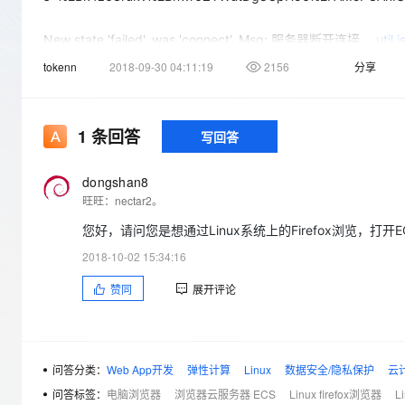
存储
天池大赛
Qwen3.7-Plus
云解析DNS
解决方案免费试用 新老
电子合同
最高领取价值200元试用
能看、能想、能动手的多模
安全
网络与CDN
New state 'failed', was 'connect'. Msg: 服务器断开连接。
util.
AI 算法大赛
畅捷通
Util.init_logging/Util.Error
https://g.alicdn.com/aliyun/ecs2/2.3
tokenn
2018-09-30 04:11:19
2156
分享
大数据开发治理平台 Data
AI 产品 免费试用
网络
安全
云开发大赛
Qwen3-VL-Plus
Tableau 订阅
https://g.alicdn.com/aliyun/ecs2/2.34.14/vnc/include/rfb.js:
1亿+ 大模型 tokens 和 
constructor/<
https://g.alicdn.com/aliyun/ecs2/2.34.14/vnc/i
可观测
入门学习赛
中间件
AI空中课堂在线直播课
云防火墙
140+云产品 免费试用
https://g.alicdn.com/aliyun/ecs2/2.34.14/vnc/include/webso
1
条回答
写回答
上云与迁云
云原生的云上边界网络安全
产品新客免费试用，最长1
数据库
生态解决方案
mac电脑通过chrome连接是可以正常连接的。
大模型服务
企业出海
大模型ACA认证体验
dongshan8
大数据计算
l
旺旺：nectar2。
助力企业全员 AI 认知与能
行业生态解决方案
千问AI平台-Token Plan
i
政企业务
媒体服务
您好，请问您是想通过Linux系统上的Firefox浏览，打开
n
开发者生态解决方案
u
2018-10-02 15:34:16
企业服务与云通信
千问AI平台-模型体验
AI 开发和 AI 应用解决
x
赞同
展开评论
在线体验全尺寸、多种模态
域名与网站
电
脑
Happy 系列大模型
终端用户计算
远
程
Serverless
问答分类：
Web App开发
弹性计算
Linux
数据安全/隐私保护
云
连
问答标签：
电脑浏览器
浏览器云服务器 ECS
Linux firefox浏览器
L
开发工具