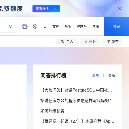
文档
备案
控制台
注册
登录
个人
积分
发布
验
作计划
器
AI 活动
专业服务
服务伙伴合作计划
开发者社区
加入我们
产品动态
服务平台百炼
阿里云 OPC 创新助力计划
一站式生成采购清单，支持单品或批量购买
可编辑精美 PPT 文稿
S产品伙伴计划（繁花）
峰会
CS
造的大模型服务与应用开发平台
Agency Agents：拥有专属领域专家
AI 生产力先锋
Al MaaS 服务伙伴赋能合作
域名
博文
Careers
至高可申请百万元
Qwen3.8-Max 模型上线
 轻松生成专业的 PPT
开启高性价比 AI 编程新体验
弹性可伸缩的云计算服务
先锋实践拓展 AI 生产力的边界
多领域专家智能体,一键组建 AI 虚拟交付团队
Token 补贴，五大权
计划
海大会
伙伴信用分合作计划
商标
问答
社会招聘
问答排行榜
最热
最新
益加速 OPC 成功
帕鲁游戏服务器
SS
HappyHorse 打造一站式影视创作平台
飞天发布时刻
HOT
Open Search 向量检索版支
划
备案
电子书
校园招聘
联机服务器，轻松开启游戏
视频创作，一键激活电商全链路生产力
稳定、安全、高性价比、高性能的云存储服务
所见，即是所愿
持视频检索 Pipeline 功能
可视化编排打通从文字构思到成片全链路闭环
更多支持
【大咖问答】对话PostgreSQL 中国社区发起人之一，阿里云数据库高级专家 德哥
划
公司注册
镜像站
视频生成
语音识别与合成
 智能体与工作流应用
漫剧工坊：一站式动画创作平台
AI 实训营
应用身份服务 (IDaaS)
据说在家办公的程序员是这样写代码的？
合作伙伴培训与认证
划
上云迁移
站生成，高效打造优质广告素材
全接入的云上超级电脑
通过阿里云百炼高效搭建AI应用,助力高效开发
快速生产连贯的高质量长漫剧
从基础到进阶，Agent 创客手把手教你
OpenClaw 管理能力上线
lScope
我要反馈
e-1.1-T2V
Qwen3-TTS-Flash
如何升级配置
查询合作伙伴
n Alibaba Cloud ISV 合作
代维服务
建企业门户网站
10 分钟搭建微信、支付宝小程序
MaxCompute MaxFrame 提
畅细腻的高质量视频
离线语音合成大模型，多语言方言自适应，低延迟高稳定
创新加速
ope
登录合作伙伴管理后台
【藏经阁一起读（27）】本周推荐《Apache Flink案例集（2022版）》，你有哪些心得？
我要建议
站，无忧落地极速上线
以可视化方式快速构建移动和 PC 门户网站
国内短信简单易用，安全可靠，秒级触达，全球覆盖200+国家和地区。
高效部署网站，快速应用到小程序
供自动弹性内存功能