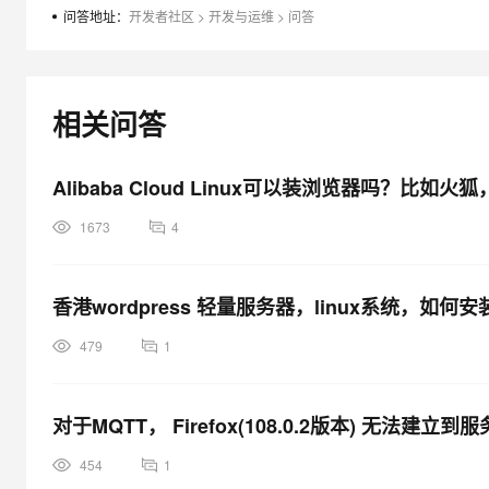
接
大模型解决方案
问答地址：
开发者社区
>
开发与运维
>
问答
服
迁移与运维管理
务
快速部署 Dify，高效搭建 
器
专有云
，
相关问答
10 分钟在聊天系统中增加
f
i
Alibaba Cloud Linux可以装浏览器吗？比
r
e
1673
4
f
o
x
香港wordpress 轻量服务器，linux系统，
浏
览
479
1
器
下
对于MQTT， Firefox(108.0.2版本) 无
一
直
454
1
黑