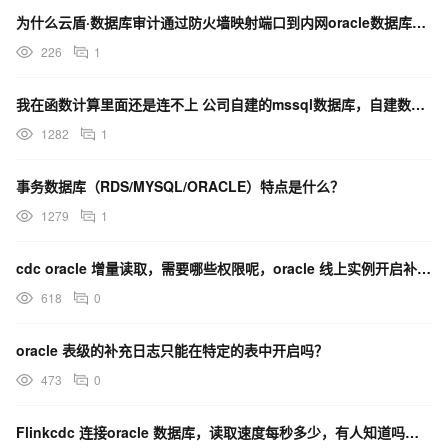
为什么云盾·数据库审计通过防火墙映射端口到内网oracle数据库agent运行正常但没任何审计数据?
226
1
我在函数计算里面还是连不上 公司自建的mssql数据库，自建数据库的服务器端口全开放 也没有开防火墙
1282
1
事务数据库（RDS/MYSQL/ORACLE）特点是什么？
1279
1
cdc oracle 增量读取，需要哪些权限呢，oracle 线上实例开启补充日志后，会多出1.5
618
0
oracle 表级的补充日志只能在特定的表中开启吗？
473
0
Flinkcdc 连接oracle 数据库，读取速度每秒多少，有人知道吗，谢谢