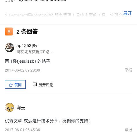
展开
2.systemctl是CentOS7的服务管理工具中主要的工具，它融合之前
service和chkconfig的功能于一体。
2
条回答
启动一个服务：systemctl start firewalld.service
ap1253j8y
关闭一个服务：systemctl stop firewalld.service
码农 走某数据库P路线 参与若干省市政务门户及部委相关信息化建设 从事若干年数据库相关工作 有部委相关项目被黑经验 喜欢各种折腾 12年接触阿里云 目前还不是阿里巴巴砖家
重启一个服务：systemctl restart firewalld.service
回 1楼(jesuiszb) 的帖子
显示一个服务的状态：systemctl status firewalld.service
2017-06-02 09:28:00
举报
在开机时启用一个服务：systemctl enable firewalld.service
在开机时禁用一个服务：systemctl disable firewalld.service
赞同
展开评论
查看服务是否开机启动：systemctl is-enabled firewalld.service
查看已启动的服务列表：systemctl list-unit-files|grep enabled
查看启动失败的服务列表：systemctl --failed
洵云
3.配置firewalld-cmd
查看版本： firewall-cmd --version
优秀文章-欢迎进行技术分享，感谢你的支持！
查看帮助： firewall-cmd --help
2017-06-01 06:45:36
举报
显示状态： firewall-cmd --state