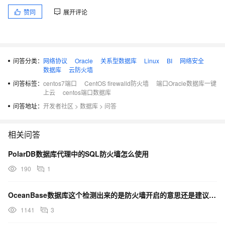
查看所有打开的端口： firewall-cmd --zone=public --list-ports
赞同
展开评论
更新防火墙规则： firewall-cmd --reload
查看区域信息: firewall-cmd --get-active-zones查看指定接口所
问答分类：
网络协议
Oracle
关系型数据库
Linux
BI
网络安全
属区域： firewall-cmd --get-zone-of-interface=eth0
数据库
云防火墙
拒绝所有包：firewall-cmd --panic-on取消拒绝状态： firewall-
问答标签：
centos7端口
CentOS firewalld防火墙
端口Oracle数据库一键
cmd --panic-off查看是否拒绝： firewall-cmd --query-panic 那怎
上云
centos端口数据库
么开启一个端口呢添加firewall-cmd --zone=public --add-
问答地址：
开发者社区
>
数据库
>
问答
port=80/tcp --permanent （--permanent永久生效，没有此参
数重启后失效）firewall-cmd --zone=public --add-
相关问答
port=1521/tcp --permanent oracle数据库监听端口，目前阿里
云新购默认这些端口不开放 需要在防火墙添加或者在控制面板放行
PolarDB数据库代理中的SQL防火墙怎么使用
firewall-cmd --zone=public --add-port=1158/tcp --
190
1
permanent ORACLE 数据库EM控制台端口重新载入firewall-
cmd --reload查看firewall-cmd --zone= public --query-
OceanBase数据库这个检测出来的是防火墙开启的意思还是建议我开启呢？我的防火墙是关着的状态啊？
port=80/tcp删除firewall-cmd --zone= public --remove-
1141
3
port=80/tcp --permanent