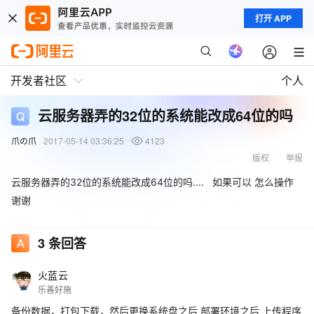
打开 APP
开发者社区
个人
云服务器弄的32位的系统能改成64位的吗
爪の爪
2017-05-14 03:36:25
4123
版权
举报
云服务器弄的32位的系统能改成64位的吗.... 如果可以 怎么操作
谢谢
3
条回答
火蓝云
乐善好施
备份数据，打包下载，然后更换系统盘之后 部署环境之后 上传程序