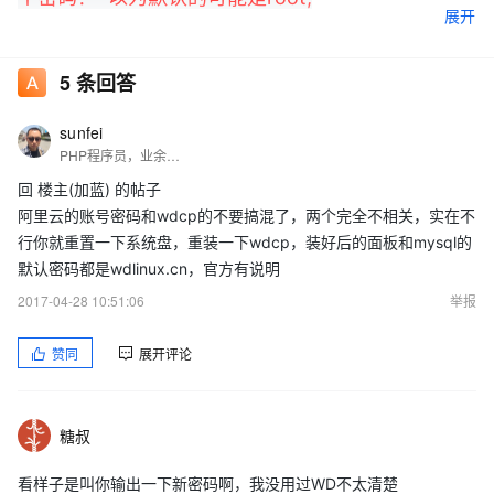
展开
5
条回答
但实际上并不是？
sunfei
PHP程序员，业余无线电爱好者，呼号：BH9BHT，自由职业！
回 楼主(加蓝) 的帖子
阿里云的账号密码和wdcp的不要搞混了，两个完全不相关，实在不
行你就重置一下系统盘，重装一下wdcp，装好后的面板和mysql的
默认密码都是wdlinux.cn，官方有说明
2017-04-28 10:51:06
举报
赞同
展开评论
糖叔
看样子是叫你输出一下新密码啊，我没用过WD不太清楚