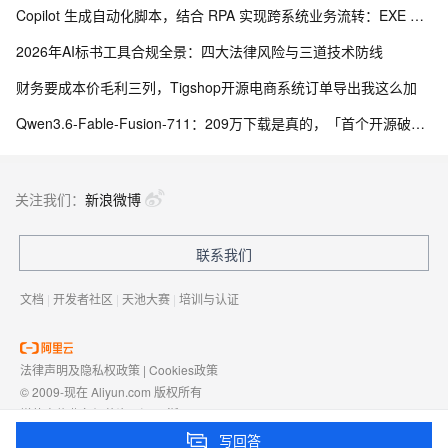
Copilot 生成自动化脚本，结合 RPA 实现跨系统业务流转：EXE 打包与内网离线部署实践
2026年AI标书工具合规全景：四大法律风险与三道技术防线
财务要成本价毛利三列，Tigshop开源电商系统订单导出我这么加
Qwen3.6-Fable-Fusion-711：209万下载是真的，「首个开源破700」得另说
关注我们：
新浪微博
联系我们
文档
|
开发者社区
|
天池大赛
|
培训与认证
法律声明及隐私权政策
|
Cookies政策
© 2009-现在 Aliyun.com 版权所有
增值电信业务经营许可证：
浙B2-20080101
域名注册服务机构许可：
浙D3-20210002
写回答