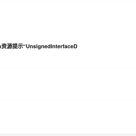
示“UnsignedInterfaceD
？