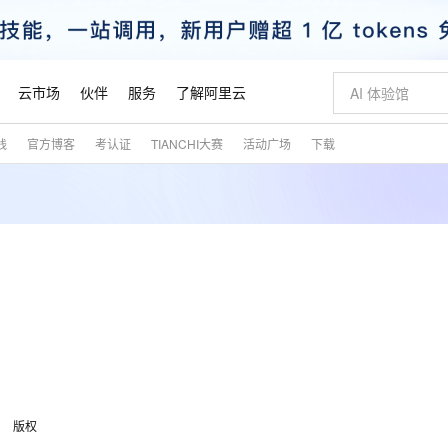
云市场
伙伴
服务
了解阿里云
践
官方博客
考认证
TIANCHI大赛
活动广场
下载
AI 特惠
数据与 API
成为产品伙伴
企业增值服务
最佳实践
价格计算器
AI 场景体
基础软件
产品伙伴合
阿里云认证
市场活动
配置报价
大模型
自助选配和估算价格
步到位
智启 AI 普惠权益
产品生态集成认证中心
企业支持计划
云上春晚
域名与网站
Qwen Audio：打造专属 AI 语音助手
千问官方 MaaS 平台，为开发者和 Agent 而生，新用户赠送 1 亿 + tokens 额度
一句话生成原生
AI Coding
阿里云Maa
2026 阿里云
云服务器 E
为企业打
数据集
Windows
大模型认证
模型
NEW
NEW
格式还原
值低价云产品抢先购
至高享 1亿+免费 tokens，加速 Al 应用落地
提供智能易用的域名与建站服务
Qwen-Audio-3.0-Realtime 端到端实时语音角色扮演
输入一句话想法,
智能编程，一键
安全可靠、
产品生态伙伴
专家技术服务
云上奥运之旅
弹性计算合作
阿里云中企出
手机三要素
宝塔 Linux
全部认证
价格优势
开源旗舰模型
即刻拥有 DeepSeek-V4-Pro
阿里云 OPC 创新助力计划
千问大模型
一键部署幻兽
AI 电商营销
对象存储 O
大模型
产品生态伙伴工作台
企业增值服务台
云栖战略参考
云存储合作计
云栖大会
身份实名认证
CentOS
训练营
推动算力普惠，释放技术红利
最高返9万
真正可用的 1M 上下文,一次完成代码全链路开发
快速构建应用程序和网站，即刻迈出上云第一步
轻松解锁专属 DeepSeek-V4-Pro
至高百万元 Token 补贴，加速一人公司成长
多元化、高性能、安全可靠的大模型服务
一键购买专属
从图文生成到
云上的中国
数据库合作计
活动全景
短信
Docker
图片和
自进化智能体
5 分钟轻松部署专属 QwenPaw
Token Plan 模型订阅计划
数字证书管理服务（原SSL证书）
高效搭建 AI
AI 广告创作
无影云电脑
企业成长
NEW
HOT
信息公告
看见新力量
云网络合作计
OCR 文字识别
JAVA
越聪明
证享300元代金券
全托管，含MySQL、PostgreSQL、SQL Server、MariaDB多引擎
Qwen3.8-Max 首发尝鲜，限时加量 10 倍，夜间低至2折
实现全站HTTPS，呈现可信的WEB访问
从聊天伙伴进化为能主动干活的本地数字员工
图文、视频一
随时随地安
魔搭 Mode
Kimi-K3
HappyHors
NEW
loud
服务实践
官网公告
金融模力时刻
Salesforce O
版
发票查验
全能环境
Claude Code + GStack 打造工程团队
千问办公，限时限量积分加倍
Qoder
低代码高效构
AI 建站
短信服务
型
NEW
作计划
Kimi 最新旗舰模型，长程编程与推理利器
让文字生成流
计划
创新中心
魔搭 ModelSc
健康状态
理服务
让AI从“聊天伙伴”进化为能干活的“数字员工”
安装技能 GStack，拥有专属 AI 工程团队
你的AI工作搭子，覆盖日常办公高频场景
面向真实软件的智能体编程平台
0 代码专业建
版权
客户案例
天气预报查询
操作系统
态合作计划