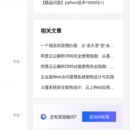
安全
【精品问答】python技术1000问(1)
我要投诉
e-1.1-I2V
Cosyvoice-V3-Flash
PolarDB
上云场景组合购
Milvus 弹性伸缩功能新增节
伴
漫剧创作，剧本、分镜、视频高效生成
100%兼容MySQL、PostgreSQL，兼容Oracle，支持集中和分布式
覆盖90%+业务场景，专享组合折扣价
点支持范围
畅自然，细节丰富
高表现力语音合成大模型，语音克隆听感自然
VPN
ernetes 版 ACK
云聚AI 严选权益
AI 原生数据库服务发布
SSL 证书
2V
Fun-ASR
，一键激活高效办公新体验
理容器应用的 K8s 服务
精选AI产品，从模型到应用全链提效
Agent 数据网关
相关文章
文戏情感细腻自然，动作戏激烈拳拳到肉，实现更强表演能力
支持中英文自由切换，具备更强的噪声鲁棒性
堡垒机
AI 用量加速计划
云原生数据库 PolarDB
防火墙
一个域名的双栖价值：从“永久茶”到“永久查”，开发者如何用阿里云为品牌托底
、识别商机，让客服更高效、服务更出色。
新老同享，达量后返
Agentic Database 发布
主机安全
应用
阿里云云解析DNS完全使用指南：从基础配置到智能调度与安全防护
举报
阿里云云解析DNS对接使用完全指南：从基础配置到API自动化运维
千问办公
NEW
AI 应用及服务市场
的智能体编程平台
一站式AI生产力平台
企业级Web访问管理系统架构设计与实践
AI 应用
伶鹊
斗篷系统安全架构设计：云上Web应用安全防护实践
企业级人与Agent协作平台，接入和调度多个数字员工
智能客服平台，对话机器人、对话分析、智能外呼
大模型
大模型服务平台百炼 - 全妙
自然语言处理
应用创作平台
多模态内容创作工具，已接入 DeepSeek
数据标注
举报
还有其他疑问?
咨询AI助理
机器学习