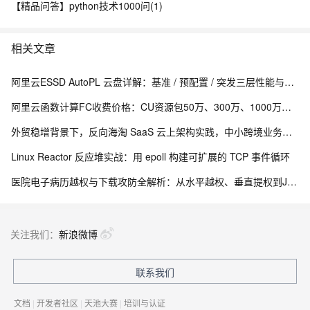
【精品问答】python技术1000问(1)
相关文章
阿里云ESSD AutoPL 云盘详解：基准 / 预配置 / 突发三层性能与费用封顶机制
阿里云函数计算FC收费价格：CU资源包50万、300万、1000万、2亿、20亿及4000万CU费用清单
外贸稳增背景下，反向海淘 SaaS 云上架构实践，中小跨境业务如何低成本扛住流量脉冲
Linux Reactor 反应堆实战：用 epoll 构建可扩展的 TCP 事件循环
医院电子病历越权与下载攻防全解析：从水平越权、垂直提权到JWT防线与目录穿越
关注我们：
新浪微博
联系我们
文档
|
开发者社区
|
天池大赛
|
培训与认证