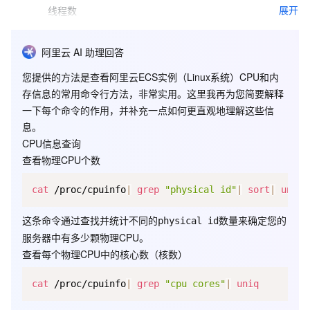
展开
线程数
阿里云 AI 助理回答
1. 查看物理 CPU 个数
您提供的方法是查看阿里云ECS实例（Linux系统）CPU和内
cat /proc/cpuinfo| grep "physical id"| sort| uniq| wc -l
存信息的常用命令行方法，非常实用。这里我再为您简要解释
一下每个命令的作用，并补充一点如何更直观地理解这些信
2. 查看每个物理 CPU 中 core 的个数（即核数）
息。
cat /proc/cpuinfo| grep "cpu cores"| uniq
CPU信息查询
查看物理CPU个数
3. 查看逻辑 CPU 的个数
cat /proc/cpuinfo| grep "processor"| wc -l
cat
 /proc/cpuinfo
|
grep
"physical id"
|
sort
|
uniq
|
4. 查看 CPU 信息（型号）
这条命令通过查找并统计不同的
数量来确定您的
physical id
cat /proc/cpuinfo | grep name | cut -f2 -d: | uniq -c
服务器中有多少颗物理CPU。
查看每个物理CPU中的核心数（核数）
cat
 /proc/cpuinfo
|
grep
"cpu cores"
|
uniq