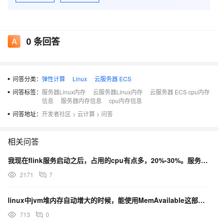
0
条回答
问答分类：
弹性计算
Linux
云服务器 ECS
问答标签：
服务器Linux内存
云服务器Linux内存
云服务器 ECS cpu内存
信息
服务器内存信息
cpu内存信息
问答地址：
开发者社区
>
云计算
>
问答
相关问答
我现在flink服务启动之后，占用的cpu有点多，20%-30%。服务器是64核的。这样正常吗？
2171
7
linux中jvm堆内存自动增大的时候，能使用MemAvailable这部分内存吗？
713
0