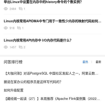
举出Linux中设置在内存中的history命令的个数实例？
2484
1
Linux内核常用APIDMA中专门用于一致性少内存的映射代码如何编写？
918
1
Linux内核常用API内存中 I/O内存代码是什么？
1457
2
问答排行榜
最热
最新
【大咖问答】对话PostgreSQL 中国社区发起人之一，阿里云数据库高级专家 德哥
据说在家办公的程序员是这样写代码的？
如何升级配置
【藏经阁一起读（27）】本周推荐《Apache Flink案例集（2022版）》，你有哪些心得？