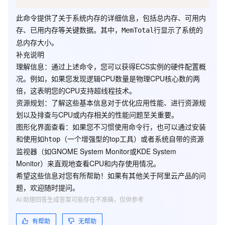
此命令提供了关于系统内存的详细信息，包括总内存、可用内
存、已用内存等关键数据。其中，
行显示了系统的
MemTotal
总内存大小。
补充说明
理解信息
：通过上述命令，您可以获得ECS实例的硬件配置概
况。例如，如果您发现逻辑CPU数量是物理CPU核心数的两
倍，这表明您的CPU支持超线程技术。
资源规划
：了解这些基本信息对于优化应用性能、进行资源规
划以及排查与CPU或内存相关的性能问题至关重要。
图形化界面查看
：如果您不习惯使用命令行，也可以通过安装
和使用如
（一个增强型的top工具）或者系统自带的资源
htop
监视器（如GNOME System Monitor或KDE System
Monitor）来直观地查看CPU和内存使用情况。
如果问题还未能解决，您可以到阿里云社区进行
免费咨询
，或联系
希望这些信息对您有所帮助！如果有其他关于阿里云产品的问
云市场
商家寻求帮助。
题，欢迎随时提问。
AI 助理回答生成答案可能存在不准确，仅供参考
有帮助
无帮助