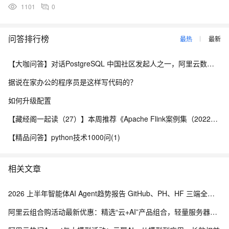
1101
0
问答排行榜
最热
最新
【大咖问答】对话PostgreSQL 中国社区发起人之一，阿里云数据库高级专家 德哥
据说在家办公的程序员是这样写代码的？
如何升级配置
【藏经阁一起读（27）】本周推荐《Apache Flink案例集（2022版）》，你有哪些心得？
【精品问答】python技术1000问(1)
相关文章
2026 上半年智能体AI Agent趋势报告 GitHub、PH、HF 三端全网数据调研
阿里云组合购活动最新优惠：精选“云+AI”产品组合，轻量服务器+ TokenPlan 套餐68元起