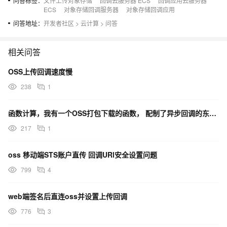
问答标签：
文件上传对象存储
回调云服务器 ECS
回调应用云服务器
ECS
对象存储回调服务器
对象存储回调应用
问答地址：
开发者社区
>
云计算
>
问答
相关问答
OSS上传回调速度慢
238
1
函数计算，我有一个OSS打包下载的函数， 配制了异步回调的东西， 我每次发布不同环境的应用后，异步配
217
1
oss 移动端STS账户直传 回调URl安全设置问题
799
4
web端签名后直连oss并设置上传回调
776
3