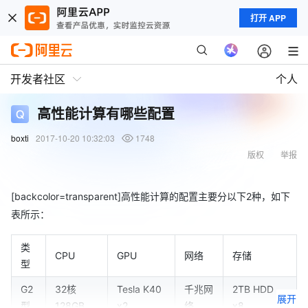
打开 APP
开发者社区
个人
高性能计算有哪些配置
boxti
2017-10-20 10:32:03
1748
版权
举报
[backcolor=transparent]高性能计算的配置主要分以下2种，如下
表所示：
类
CPU
GPU
网络
存储
型
G2
32核
Tesla K40
千兆网
2TB HDD
展开
型
128GB
x2
络
x8