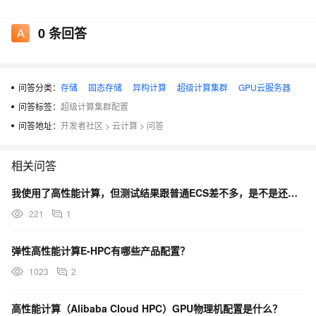
G4
64核
Tesla M40
千兆网
1.92TB SSD
0
条回答
型
128GB
x2
络
x2
问答分类：
存储
固态存储
异构计算
超级计算集群
GPU云服务器
问答标签：
超级计算集群配置
问答地址：
开发者社区
>
云计算
>
问答
相关问答
我使用了高性能计算，但测试结果跟普通ECS差不多，是不是还需要配置什么呢？
221
1
弹性高性能计算E-HPC有哪些产品配置？
1023
2
高性能计算（Alibaba Cloud HPC）GPU物理机配置是什么？