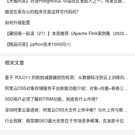
【大咖问答】对话PostgreSQL 中国社区发起人之一，阿里云数据库高级专家 德哥
据说在家办公的程序员是这样写代码的？
如何升级配置
【藏经阁一起读（27）】本周推荐《Apache Flink案例集（2022版）》，你有哪些心得？
【精品问答】python技术1000问(1)
相关文章
基于 YOLO11 的航拍减震器损伤检测：从数据标注到云上训练的全流程实践
阿里云OSS对象存储服务平台新版功能介绍：对象+向量+表格三桶合一，AI原生多模态存储新底座
SSD用户必须了解的TRIM功能，到底有什么作用？
深圳阿里云渠道商：阿里云OSS大文件上传中断？分片上传与断点续传教程
行业观察：萌芽期GEO最大优势在于市场竞争稀薄，先发即卡位