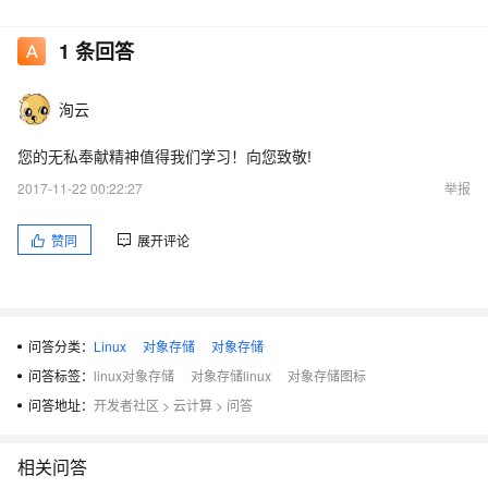
1
条回答
2.下载图标
原图在oss-browser github 里可以找到
洵云
您的无私奉献精神值得我们学习！向您致敬!
把图标保存下来,我的保存路径是/opt/oss-browser-linux/icon.png
2017-11-22 00:22:27
举报
赞同
展开评论
3.创建桌面图标,注意把Icon替换成你保存的图标路径
cat > ~/.local/share/applications/oss-browser.desktop
<<EOL
问答分类：
Linux
对象存储
对象存储
[Desktop Entry]
问答标签：
linux对象存储
对象存储linux
对象存储图标
Encoding=UTF-8
问答地址：
开发者社区
>
云计算
>
问答
Name=Oss Browser
Exec=ossbrowser
相关问答
Icon=/opt/oss-browser-linux/icon.png