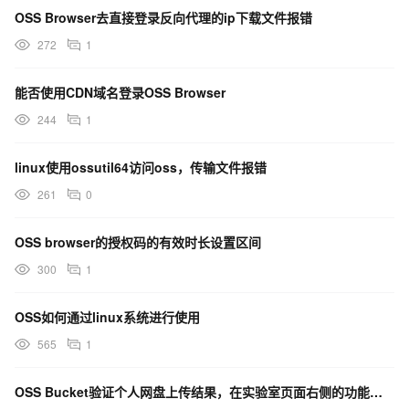
OSS Browser去直接登录反向代理的ip下载文件报错
Terminal=false
272
1
Type=Application
Categories=Development;
能否使用CDN域名登录OSS Browser
EOL
244
1
linux使用ossutil64访问oss，传输文件报错
261
0
OSS browser的授权码的有效时长设置区间
300
1
OSS如何通过linux系统进行使用
565
1
OSS Bucket验证个人网盘上传结果，在实验室页面右侧的功能栏中，没有找到切换至远程桌面的图标