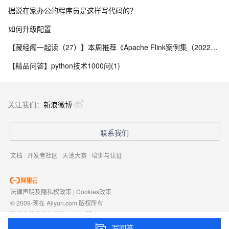
据说在家办公的程序员是这样写代码的？
如何升级配置
【藏经阁一起读（27）】本周推荐《Apache Flink案例集（2022版）》，你有哪些心得？
【精品问答】python技术1000问(1)
关注我们：
新浪微博
联系我们
文档
|
开发者社区
|
天池大赛
|
培训与认证
法律声明及隐私权政策
|
Cookies政策
© 2009-现在 Aliyun.com 版权所有
增值电信业务经营许可证：
浙B2-20080101
域名注册服务机构许可：
浙D3-20210002
写回答