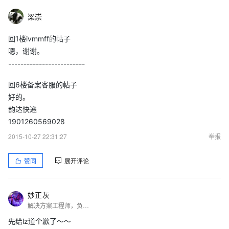
梁崇
回1楼ivmmff的帖子
嗯，谢谢。
-------------------------
回6楼备案客服的帖子
好的。
韵达快递
1901260569028
2015-10-27 22:31:27
举报
赞同
展开评论
妙正灰
解决方案工程师，负责为企业规划上云迁移方案和云上架构设计，在网站建设开发和云计算领域有多年经验，专注于Linux平台的系统维护以及应用部署。致力于以场景化的方式让云计算，用更加通俗易懂的方式让更多人体验云计算，让云端的计算更质朴的落地。
先给lz道个歉了～～