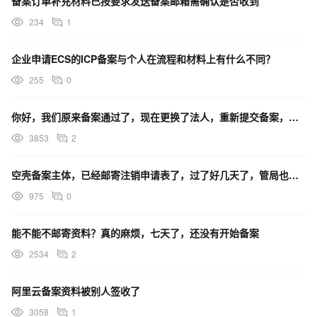
备案订单补充材料已按要求发送备案邮箱需确认是否收到
234
1
企业申请ECS的ICP备案与个人在流程和材料上有什么不同？
255
0
你好，我们原来备案通过了，现在更换了法人，重新提交备案，在准备材料，备案期间影响原来域名的正常使用吗
3853
2
空壳备案主体，已经邮寄注销申请表了，过了好几天了，管局也查不到信息了，但阿里云APP上还是显示有备案
975
0
能不能不邮寄资料？真的麻烦，七天了，还没有开始备案
2534
2
阿里云备案资料被别人签收了
3058
1