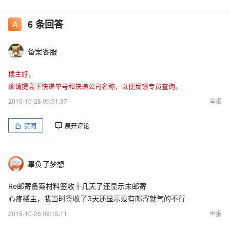
现在还是显示未邮寄材料（已24天未邮寄材料）。
6
条回答
备案客服
楼主好，
烦请提高下快递单号和快递公司名称，以便反馈专员查询。
2015-10-28 09:51:37
举报
备案订单号：24420699770
赞同
展开评论
辜负了梦想
Re邮寄备案材料签收十几天了还显示未邮寄
心疼楼主，我当时签收了3天还显示没有邮寄就气的不行
2015-10-28 09:15:11
举报