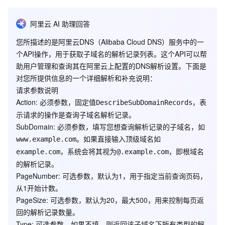
阿里云 AI 助理回答
是
您所描述的是阿里云DNS（Alibaba Cloud DNS）服务中的一
否
个API操作，用于获取子域名的解析记录列表。这个API可以帮
名称
类型
描述
必
助用户管理和查询其在阿里云上配置的DNS解析设置。下面是
须
对您所提供信息的一个详细解析和补充说明：
请求参数说明
操作接口名，系统规定参数，
Action
: 必须参数，固定值
，表
DescribeSubDomainRecords
Action
String
是
取值：
示请求的操作是查询子域名解析记录。
DescribeSubDomainRecords
SubDomain
: 必须参数，填写您想查询解析记录的子域名，如
域名名称，如
。如果直接输入顶级域名如
www.example.com
www.abc.com
，如果输入的
，系统会将其视为
，即根域名
example.com
@.example.com
SubDomain
String
是
是abc.com，则认为是
的解析记录。
@.abc.com；
PageNumber
: 可选参数，默认为1，用于指定当前查询页码，
从1开始计数。
当前页数，起始值为1，默认
PageNumber
Long
否
PageSize
: 可选参数，默认为20，最大500，用来控制每页返
为1
回的解析记录数量。
分页查询时设置的每页行数，
Type
: 可选参数，如果不填，则返回该子域名下所有类型的解