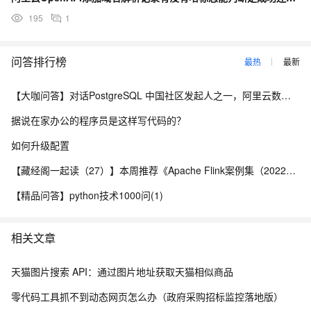
<Line>default</Line><TTL>600</TTL>
195
1
<Status>Enable</Status><Locked>false</Locked>
<Weight>10</Weight></Record><Record>
问答排行榜
<DomainName>example.com</DomainName>
最热
最新
<RecordId>9999986</RecordId><RR>www</RR>
<Type>CNAME</Type><Value>mail2.hichina.com</Value>
【大咖问答】对话PostgreSQL 中国社区发起人之一，阿里云数据库高级专家 德哥
<Line>default</Line><TTL>600</TTL>
据说在家办公的程序员是这样写代码的？
<Status>Enable</Status><Locked>false</Locked>
<Weight>10</Weight></Record></DomainRecords>
如何升级配置
</DescribeSubDomainRecordsResponse>
【藏经阁一起读（27）】本周推荐《Apache Flink案例集（2022版）》，你有哪些心得？
JSON示例
【精品问答】python技术1000问(1)
{"RequestId": "536E9CAD-DB30-4647-AC87-
相关文章
AA5CC38C5382","TotalCount": 2,"PageNumber": 1,"PageSize":
2,"DomainRecords": {"Record": [{"DomainName":
天猫图片搜索 API：通过图片地址获取天猫相似商品
"example.com","RecordId": "9999985","RR": "www","Type":
"CNAME","Value": "mail1.hichina.com","Line": "default","TTL":
零代码工具抓不到动态网页怎么办（政府采购招标监控落地版）