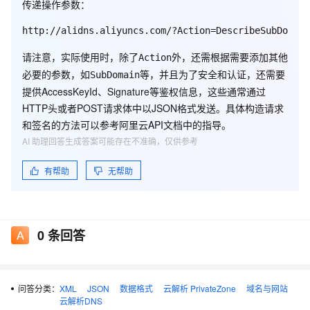
传递操作参数：
TotalCount
Long
解析记录总数
PageNumber
Long
当前页码
请注意，实际使用时，除了
外，还需根据需要添加其他
Action
本次查询获取的解析数
必要的参数，如
等，并且为了安全和认证，还需要
PageSize
Long
SubDomain
量
提供AccessKeyId、Signature等鉴权信息，这些通常通过
HTTP头或者POST请求体中以JSON格式发送。具体构造请求
DomainRecords
RecordType
解析记录列表
和签名的方法可以参考阿里云API文档中的指导。
AI 助理回答生成答案可能存在不准确，仅供参考
错误码
有帮助
无帮助
对于所有接口的通用性错误，请参考
错误代码表
。
0
条回答
HTTP
语
错误代码
描述
状态
义
码
问答分类：
XML
JSON
数据格式
云解析 PrivateZone
域名与网站
云解析DNS
域