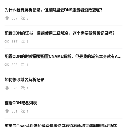
http://alidns.aliyuncs.com/?
Action=DescribeSubDomainRecords&SubDomain=www.abc.co
为什么我有解析记录，但是阿里云DNS服务器没改变呢？
m&PageNumber=1&PageSize=20&Type=CNAME&
<公共请求参
667
3
数>
配置CDN的证书，目前使用二级域名，这个需要做解析记录吗？
返回示例
387
1
配置CDN的时候需要配置CNAME解析，但是我的域名本身就有A类解析，解析记录冲突怎么办？
XML格式
808
1
<DescribeSubDomainRecordsResponse>
如何修改域名解析记录
<RequestId>536E9CAD-DB30-4647-AC87-
326
1
AA5CC38C5382</RequestId><TotalCount>2</TotalCount>
<PageNumber>1</PageNumber><PageSize>2</PageSize>
查看CDN域名列表
<DomainRecords><Record>
<DomainName>example.com</DomainName>
351
1
<RecordId>9999985</RecordId><RR>www</RR>
<Type>CNAME</Type><Value>mail1.hichina.com</Value>
阿里云OpenAPI添加域名解析记录有没有啥标志能判断是成功还是没成功？