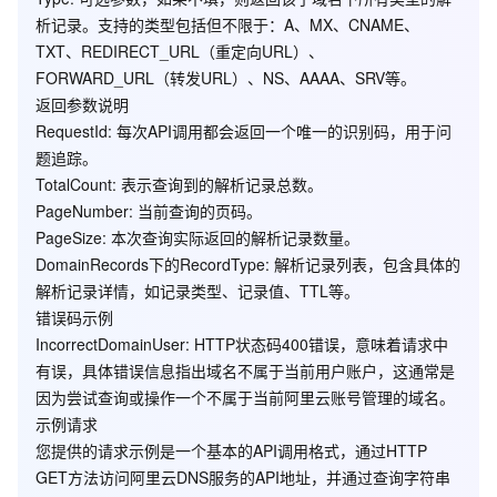
PageSize
Long
否
最大值500，默认为20
析记录。支持的类型包括但不限于：A、MX、CNAME、
TXT、REDIRECT_URL（重定向URL）、
如果不填写，则返回子域名对
FORWARD_URL（转发URL）、NS、AAAA、SRV等。
应的全部解析记录类型。解析
返回参数说明
类型包括(不区分大小写)：A、
RequestId
: 每次API调用都会返回一个唯一的识别码，用于问
Type
String
否
MX、CNAME、TXT、
题追踪。
REDIRECT_URL、
TotalCount
: 表示查询到的解析记录总数。
FORWORD_URL、NS、
PageNumber
: 当前查询的页码。
AAAA、SRV
PageSize
: 本次查询实际返回的解析记录数量。
DomainRecords
下的
RecordType
: 解析记录列表，包含具体的
解析记录详情，如记录类型、记录值、TTL等。
返回参数
错误码示例
IncorrectDomainUser
: HTTP状态码400错误，意味着请求中
有误，具体错误信息指出域名不属于当前用户账户，这通常是
因为尝试查询或操作一个不属于当前阿里云账号管理的域名。
公共返回参数，详见
公共返回参数
示例请求
名称
类型
描述
您提供的请求示例是一个基本的API调用格式，通过HTTP
GET方法访问阿里云DNS服务的API地址，并通过查询字符串
RequestId
String
唯一请求识别码