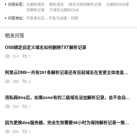
问答标签：
云解析域名
解析域名
域名与网站解析记录
云解析DNS域
名
名解析记录
子域名云解析DNS
在
问答地址：
开发者社区
>
开发与运维
>
问答
The domain
本
name does not
账
IncorrectDomainUser
400
相关问答
belong to this
户
user.
下
OSS绑定自定义域名如何删除TXT解析记录
不
314
1
存
在
阿里云DNS一共有291条解析记录还有目前域名在变更主体信息是否要等这个先结束。对迁移有什么影响么？
369
2
示例
用私网dns后，如果zone有的二级域名没加解析记录，会不会自动找公网云解析呢？
350
1
因为更换dns服务器，完全生效需要48小时为保持解析记录一致，需要等待48小时才能修改解析记录吗？
请求示例
806
1