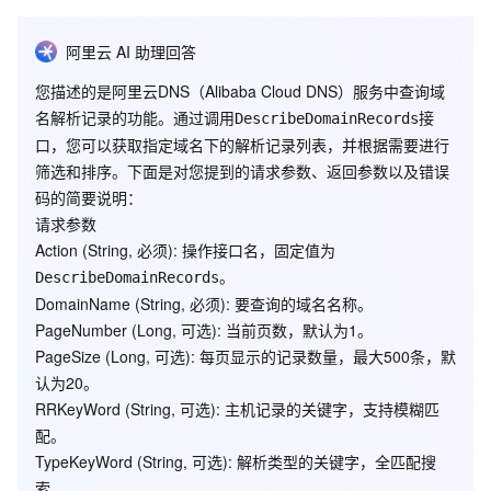
查询可以指定解析记录的主机记录关键字（RRKeyWord）、解析类
阿里云 AI 助理回答
型关键字（TypeKeyWord）或者记录值的关键字
（ValueKeyWord）来查询含有该关键字的解析列表。
您描述的是阿里云DNS（Alibaba Cloud DNS）服务中查询域
解析列表的默认排序方式是按照解析添加的时间从新到旧排序的。
名解析记录的功能。通过调用
接
DescribeDomainRecords
口，您可以获取指定域名下的解析记录列表，并根据需要进行
请求参数
筛选和排序。下面是对您提到的请求参数、返回参数以及错误
码的简要说明：
请求参数
Action
(String, 必须): 操作接口名，固定值为
是
。
DescribeDomainRecords
否
名称
类型
描述
DomainName
(String, 必须): 要查询的域名名称。
必
PageNumber
(Long, 可选): 当前页数，默认为1。
须
PageSize
(Long, 可选): 每页显示的记录数量，最大500条，默
操作接口名，系统规定参
认为20。
Action
String
是
数，取值：
RRKeyWord
(String, 可选): 主机记录的关键字，支持模糊匹
DescribeDomainRecords
配。
TypeKeyWord
(String, 可选): 解析类型的关键字，全匹配搜
DomainName
String
是
域名名称
索。