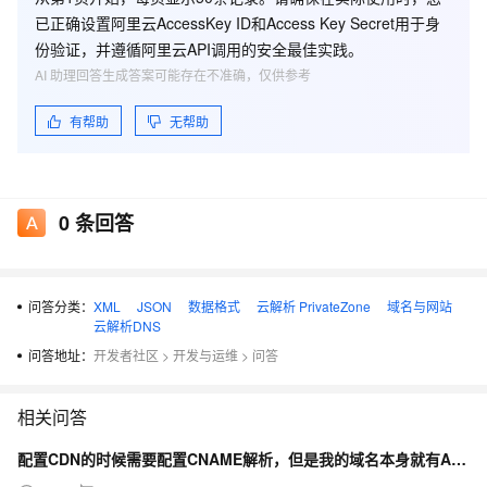
返回参数
已正确设置阿里云AccessKey ID和Access Key Secret用于身
份验证，并遵循阿里云API调用的安全最佳实践。
AI 助理回答生成答案可能存在不准确，仅供参考
公共返回参数，详见
公共返回参数
有帮助
无帮助
名称
类型
描述
RequestId
String
唯一请求识别码
0
条回答
TotalCount
Long
解析记录总数
PageNumber
Long
当前页码
本次查询获取的解析数
问答分类：
XML
JSON
数据格式
云解析 PrivateZone
域名与网站
PageSize
Long
云解析DNS
量
问答地址：
开发者社区
>
开发与运维
>
问答
DomainRecords
RecordType
解析记录列表
相关问答
配置CDN的时候需要配置CNAME解析，但是我的域名本身就有A类解析，解析记录冲突怎么办？
错误码