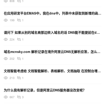
808
1
在应用研发平台EMAS中，我在dns中，列表中未获取到新增的函数后台没找到入口，应该怎么操作？
对于所有接口的通用性错误，请参考
错误代码表
。
199
1
HTTP
语
错误代码
描述
状态
义
请问下 如果从别的域名商那边转入域名的话 DNS能不能提前在dns这边把解析记录先加上呀？
码
224
1
域
名
域名mcnsky.com 解析记录在境外阿里云DNS无解析应答，怎么回事？
在
The domain
本
202
1
name does not
账
IncorrectDomainUser
400
belong to this
户
文档智能考虑给 文档智能解析、表格解析、文档抽取 在控制台增加一个一个文档列表页面吗？
user.
下
213
1
不
存
为什么我有解析记录，但是阿里云DNS服务器没改变呢？
在
667
3