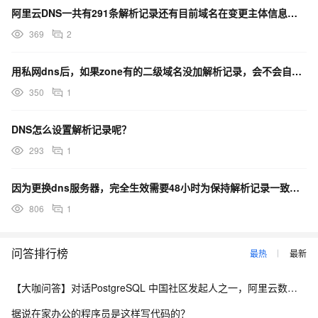
阿里云DNS一共有291条解析记录还有目前域名在变更主体信息是否要等这个先结束。对迁移有什么影响么？
示例
369
2
用私网dns后，如果zone有的二级域名没加解析记录，会不会自动找公网云解析呢？
350
1
请求示例
DNS怎么设置解析记录呢？
http://alidns.aliyuncs.com/?
Action=DescribeDomainRecords&DomainName=example.com&
293
1
PageNumber=1&PageSize=20&RRKeyWord=www&TypeKeyWo
rd=MX&ValueKeyWord=com&
<公共请求参数>
因为更换dns服务器，完全生效需要48小时为保持解析记录一致，需要等待48小时才能修改解析记录吗？
806
1
返回示例
问答排行榜
最热
最新
XML格式
【大咖问答】对话PostgreSQL 中国社区发起人之一，阿里云数据库高级专家 德哥
据说在家办公的程序员是这样写代码的？