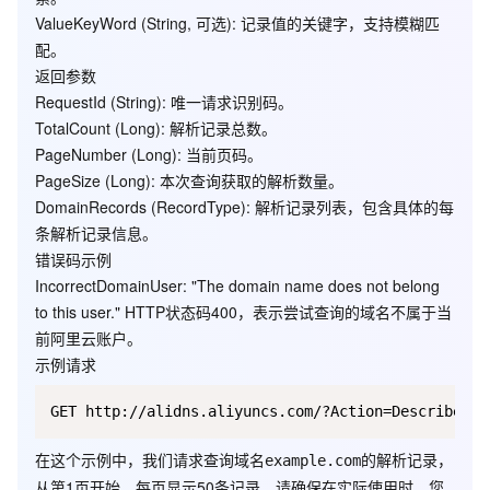
当前页数，起始值为1，默
ValueKeyWord
(String, 可选): 记录值的关键字，支持模糊匹
PageNumber
Long
否
认为1
配。
返回参数
分页查询时设置的每页行
RequestId
(String): 唯一请求识别码。
PageSize
Long
否
数，最大值500，默认为
TotalCount
(Long): 解析记录总数。
20
PageNumber
(Long): 当前页码。
主机记录的关键字，按照”
PageSize
(Long): 本次查询获取的解析数量。
RRKeyWord
String
否
%RRKeyWord%”模式搜
DomainRecords
(RecordType): 解析记录列表，包含具体的每
索，不区分大小写
条解析记录信息。
错误码示例
解析类型的关键字，按照
IncorrectDomainUser
: "The domain name does not belong
TypeKeyWord
String
否
全匹配搜索，不区分大小
to this user." HTTP状态码400，表示尝试查询的域名不属于当
写
前阿里云账户。
记录值的关键字，按照”
示例请求
ValueKeyWord
String
否
%ValueKeyWord%”模式搜
索，不区分大小写
在这个示例中，我们请求查询域名
的解析记录，
example.com
从第1页开始，每页显示50条记录。请确保在实际使用时，您