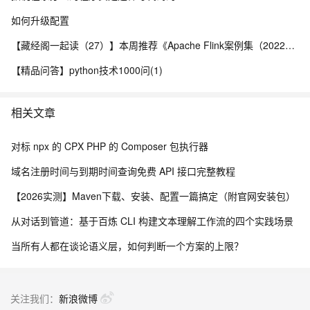
<DescribeDomainRecordsResponse><RequestId>536E9CAD-
如何升级配置
DB30-4647-AC87-AA5CC38C5382</RequestId>
<TotalCount>2</TotalCount><PageNumber>1</PageNumber>
【藏经阁一起读（27）】本周推荐《Apache Flink案例集（2022版）》，你有哪些心得？
<PageSize>2</PageSize><DomainRecords><Record>
【精品问答】python技术1000问(1)
<DomainName>example.com</DomainName>
<RecordId>9999985</RecordId><RR>www</RR>
<Type>MX</Type><Value>mail1.hichina.com</Value>
相关文章
<Line>default</Line><Priority>5</Priority><TTL>600</TTL>
<Status>Enable</Status><Locked>false</Locked></Record>
对标 npx 的 CPX PHP 的 Composer 包执行器
<Record><DomainName>example.com</DomainName>
<RecordId>9999986</RecordId><RR>www</RR>
域名注册时间与到期时间查询免费 API 接口完整教程
<Type>MX</Type><Value>mail2.hichina.com</Value>
【2026实测】Maven下载、安装、配置一篇搞定（附官网安装包）
<Line>default</Line><Priority>10</Priority><TTL>600</TTL>
<Status>Enable</Status><Locked>false</Locked></Record>
从对话到管道：基于百炼 CLI 构建文本理解工作流的四个实践场景
</DomainRecords></DescribeDomainRecordsResponse>
当所有人都在谈论语义层，如何判断一个方案的上限？
JSON示例
关注我们：
新浪微博
{"RequestId": "536E9CAD-DB30-4647-AC87-