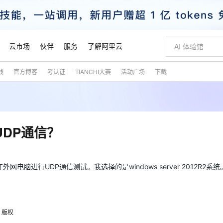
云市场
伙伴
服务
了解阿里云
践
官方博客
考认证
TIANCHI大赛
活动广场
下载
AI 特惠
数据与 API
成为产品伙伴
企业增值服务
最佳实践
价格计算器
AI 场景体
基础软件
产品伙伴合
阿里云认证
市场活动
配置报价
大模型
自助选配和估算价格
新方式
睿译宝，AI翻译排版一步到位
智启 AI 普惠权益
产品生态集成认证中心
企业支持计划
云上春晚
域名与网站
千问官方 MaaS 平台，为开发者和 Agent 而生，新用户赠送 1 亿 + tokens 额度
Qwen Aud
AI Coding
阿里云Maa
2026 阿里云
云服务器 E
为企业打
数据集
Windows
大模型认证
模型
NEW
NEW
交付可用成果
值低价云产品抢先购
上传文档即自动完成翻译和格式还原
至高享 1亿+免费 tokens，加速 Al 应用落地
提供智能易用的域名与建站服务
智能编程，一键
安全可靠、
产品生态伙伴
专家技术服务
云上奥运之旅
弹性计算合作
阿里云中企出
手机三要素
宝塔 Linux
全部认证
UDP通信？
价格优势
有专属领域专家
GLM-5.2：长任务时代开源旗舰模型
阿里云 OPC 创新助力计划
千问大模型
即刻拥有 DeepS
AI 电商营销
对象存储 O
大模型
产品生态伙伴工作台
企业增值服务台
云栖战略参考
云存储合作计
云栖大会
身份实名认证
CentOS
训练营
推动算力普惠，释放技术红利
最高返9万
多领域专家智能体,一键组建 AI 虚拟交付团队
快速构建应用程序和网站，即刻迈出上云第一步
至高百万元 Token 补贴，加速一人公司成长
多元化、高性能、安全可靠的大模型服务
真正可用的 1M 上下文,一次完成代码全链路开发
轻松解锁专属 Dee
从图文生成到
云上的中国
数据库合作计
活动全景
短信
Docker
图片和
电脑进行UDP通信测试。我选择的是windows server 2012R2系统
站式影视创作平台
Hermes Agent，打造自进化智能体
Token Plan 模型订阅计划
数字证书管理服务（原SSL证书）
5 分钟轻松部署
AI 广告创作
无影云电脑
企业成长
NEW
信息公告
看见新力量
云网络合作计
OCR 文字识别
JAVA
证享300元代金券
可视化编排打通从文字构思到成片全链路闭环
全托管，含MySQL、PostgreSQL、SQL Server、MariaDB多引擎
自主进化，持久记忆，越用越聪明
Qwen3.8-Max 首发尝鲜，限时加量 10 倍，夜间低至2折
实现全站HTTPS，呈现可信的WEB访问
图文、视频一
随时随地安
魔搭 Mode
Kimi-K3
HappyHors
NEW
loud
服务实践
官网公告
金融模力时刻
Salesforce O
版
发票查验
全能环境
Claude Code + GStack 打造工程团队
千问办公，限时限量积分加倍
Qoder
低代码高效构
AI 建站
短信服务
型
NEW
作计划
Kimi 最新旗舰模型，长程编程与推理利器
让文字生成流
计划
创新中心
魔搭 ModelSc
健康状态
理服务
让AI从“聊天伙伴”进化为能干活的“数字员工”
安装技能 GStack，拥有专属 AI 工程团队
你的AI工作搭子，覆盖日常办公高频场景
面向真实软件的智能体编程平台
0 代码专业建
版权
客户案例
天气预报查询
操作系统
态合作计划