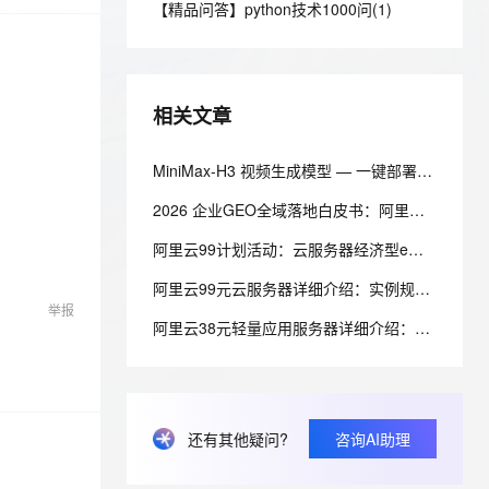
安全
【精品问答】python技术1000问(1)
我要投诉
e-1.1-I2V
Cosyvoice-V3-Flash
PolarDB
上云场景组合购
Milvus 弹性伸缩功能新增节
伴
漫剧创作，剧本、分镜、视频高效生成
100%兼容MySQL、PostgreSQL，兼容Oracle，支持集中和分布式
覆盖90%+业务场景，专享组合折扣价
点支持范围
畅自然，细节丰富
高表现力语音合成大模型，语音克隆听感自然
VPN
ernetes 版 ACK
云聚AI 严选权益
AI 原生数据库服务发布
SSL 证书
2V
Fun-ASR
，一键激活高效办公新体验
理容器应用的 K8s 服务
精选AI产品，从模型到应用全链提效
Agent 数据网关
相关文章
文戏情感细腻自然，动作戏激烈拳拳到肉，实现更强表演能力
支持中英文自由切换，具备更强的噪声鲁棒性
堡垒机
AI 用量加速计划
云原生数据库 PolarDB
防火墙
MiniMax-H3 视频生成模型 — 一键部署与使用指南
、识别商机，让客服更高效、服务更出色。
新老同享，达量后返
Agentic Database 发布
主机安全
应用
2026 企业GEO全域落地白皮书：阿里云环境下AI知识库搭建全方案
阿里云99计划活动：云服务器经济型e实例2核2G3M带宽99元1年，还有99套餐专属优惠
千问办公
NEW
AI 应用及服务市场
的智能体编程平台
一站式AI生产力平台
阿里云99元云服务器详细介绍：实例规格和配置、购买和续费规则、适用场景解析
举报
AI 应用
伶鹊
阿里云38元轻量应用服务器详细介绍：配置、抢购规则、适用场景与选购攻略
企业级人与Agent协作平台，接入和调度多个数字员工
智能客服平台，对话机器人、对话分析、智能外呼
大模型
大模型服务平台百炼 - 全妙
自然语言处理
应用创作平台
多模态内容创作工具，已接入 DeepSeek
数据标注
还有其他疑问?
咨询AI助理
机器学习