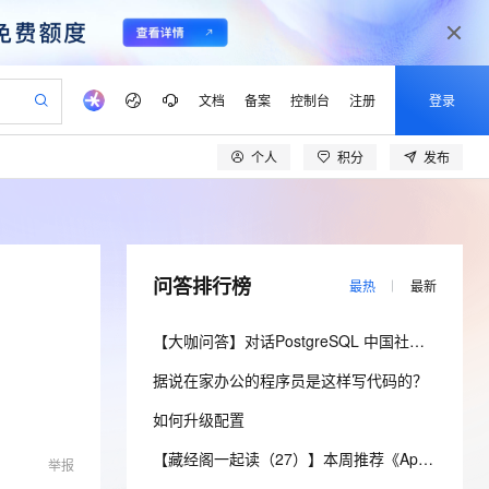
文档
备案
控制台
注册
登录
个人
积分
发布
验
作计划
器
AI 活动
专业服务
服务伙伴合作计划
开发者社区
加入我们
产品动态
服务平台百炼
阿里云 OPC 创新助力计划
一站式生成采购清单，支持单品或批量购买
io：打造专属 AI 语音助手
S产品伙伴计划（繁花）
峰会
CS
造的大模型服务与应用开发平台
一句话生成原生可编辑精美 PPT 文稿
AI 生产力先锋
Al MaaS 服务伙伴赋能合作
域名
博文
Careers
至高可申请百万元
Qwen3.8-Max 模型上线
开启高性价比 AI 编程新体验
弹性可伸缩的云计算服务
Qwen-Audio-3.0-Realtime 端到端实时语音角色扮演
输入一句话想法, 轻松生成专业的 PPT
先锋实践拓展 AI 生产力的边界
Token 补贴，五大权
计划
海大会
伙伴信用分合作计划
商标
问答
社会招聘
问答排行榜
最热
最新
益加速 OPC 成功
eek-V4-Pro
SS
一键部署幻兽帕鲁游戏服务器
飞天发布时刻
HOT
Open Search 向量检索版支
划
备案
电子书
校园招聘
pSeek-V4-Pro
视频创作，一键激活电商全链路生产力
稳定、安全、高性价比、高性能的云存储服务
一键购买专属联机服务器，轻松开启游戏
所见，即是所愿
持视频检索 Pipeline 功能
更多支持
【大咖问答】对话PostgreSQL 中国社区发起人之一，阿里云数据库高级专家 德哥
划
公司注册
镜像站
视频生成
语音识别与合成
。
专属 QwenPaw
漫剧工坊：一站式动画创作平台
AI 实训营
HOT
应用身份服务 (IDaaS)
据说在家办公的程序员是这样写代码的？
合作伙伴培训与认证
划
上云迁移
站生成，高效打造优质广告素材
全接入的云上超级电脑
从聊天伙伴进化为能主动干活的本地数字员工
快速生产连贯的高质量长漫剧
从基础到进阶，Agent 创客手把手教你
OpenClaw 管理能力上线
lScope
我要反馈
e-1.1-T2V
Qwen3-TTS-Flash
如何升级配置
查询合作伙伴
n Alibaba Cloud ISV 合作
代维服务
建企业门户网站
10 分钟搭建微信、支付宝小程序
MaxCompute MaxFrame 提
畅细腻的高质量视频
离线语音合成大模型，多语言方言自适应，低延迟高稳定
创新加速
ope
登录合作伙伴管理后台
【藏经阁一起读（27）】本周推荐《Apache Flink案例集（2022版）》，你有哪些心得？
我要建议
站，无忧落地极速上线
以可视化方式快速构建移动和 PC 门户网站
国内短信简单易用，安全可靠，秒级触达，全球覆盖200+国家和地区。
高效部署网站，快速应用到小程序
供自动弹性内存功能
举报