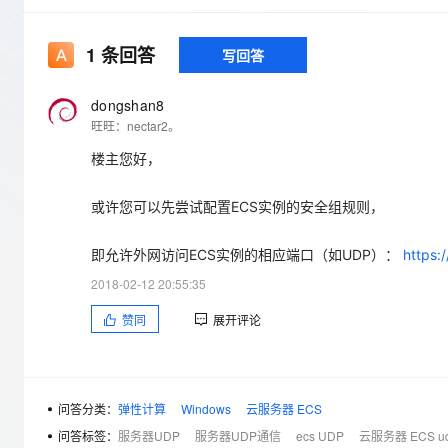
存储
天池大赛
Qwen3.7-Plus
云解析DNS
解决方案免费试用 新老
电子合同
最高领取价值200元试用
能看、能想、能动手的多模
安全
网络与CDN
AI 算法大赛
1
条回答
写回答
畅捷通
大数据开发治理平台 Data
AI 产品 免费试用
网络
安全
云开发大赛
Qwen3-VL-Plus
Tableau 订阅
1亿+ 大模型 tokens 和 
dongshan8
可观测
入门学习赛
中间件
旺旺：nectar2。
AI空中课堂在线直播课
云防火墙
140+云产品 免费试用
上云与迁云
楼主您好，
云原生的云上边界网络安全
产品新客免费试用，最长1
数据库
生态解决方案
大模型服务
企业出海
大模型ACA认证体验
大数据计算
或许您可以先尝试配置ECS实例的安全组规则，
助力企业全员 AI 认知与能
行业生态解决方案
千问AI平台-Token Plan
政企业务
媒体服务
即允许外网访问ECS实例的相应端口（如UDP）：
https:
开发者生态解决方案
2018-02-12 20:55:35
企业服务与云通信
千问AI平台-模型体验
AI 开发和 AI 应用解决
赞同
展开评论
在线体验全尺寸、多种模态
域名与网站
Happy 系列大模型
终端用户计算
Serverless
问答分类：
弹性计算
Windows
云服务器 ECS
问答标签：
服务器UDP
服务器UDP通信
ecs UDP
云服务器 ECS u
开发工具