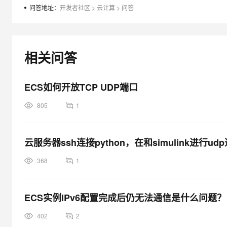
大模型解决方案
问答地址：
开发者社区
>
云计算
>
问答
迁移与运维管理
快速部署 Dify，高效搭建 
专有云
相关问答
10 分钟在聊天系统中增加
ECS如何开放TCP UDP端口
805
1
云服务器ssh连接python，在和simulink进行u
368
1
ECS实例IPv6配置完成后仍无法通信是什么问题？
402
2