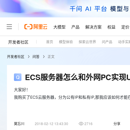
大模型
产品
解决方案
权益
定价
开发者社区
首页
模型体验
探索云世界
问产品
动手实
大模型
产品
解决方案
权益
定价
云市场
伙伴
服务
了解阿里云
精选产品
精选解决方案
普惠上云
产品定价
精选商城
成为销售伙伴
售前咨询
为什么选择阿里云
千问AI平台
开发者社区
问答
正文
了解云产品的定价详情
大模型服务平台百炼
千问办公，解锁你的工作
普惠上云 官方力荐
分销伙伴
在线服务
网站建设
什么是云计算
大
大模型服务与应用平台
企业级Agent产品，直接
云服务器38元/年起，超
咨询伙伴
多端小程序
技术领先
ECS服务器怎么和外网PC实现
云上成本管理
售后服务
轻量应用服务器
Agency Agents：拥
官方推荐返现计划
大模型
精选产品
精选解决方案
Salesforce 国际版订阅
稳定可靠
管理和优化成本
推荐新用户得奖励，单订单
销售伙伴合作计划
大家好！
自助服务
友盟天域
安全合规
人工智能与机器学习
AI
文本生成
我购买了ECS云服务器，分为公有IP和私有IP,那我应该如何才能在外网
云数据库 RDS
HappyHorse 打造一
云工开物
无影生态合作计划
在线服务
观测云
分析师报告
高校专属算力普惠，学生认
计算
互联网应用开发
Qwen3.8-Max
HOT
Salesforce On Alibaba C
工单服务
Tuya 物联网平台阿里云
研究报告与白皮书
人工智能平台 PAI
快速拥有专属 OpenClaw
大模
Consulting Partner 合
大数据
容器
智能体时代全能旗舰模型
免费试用
短信专区
一站式AI开发、训练和推
莫忘川
2018-02-12 13:43:30
2716
分享
蓝凌 OA
AI 大模型销售与服务生
现代化应用