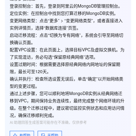
登录控制台
：首先，登录到阿里云的MongoDB管理控制台。
功能限制
定位实例
：在控制台中找到您打算迁移的MongoDB实例。
变更网络类型
：点击“更多” > “变更网络类型”，或者直接进入
实例详情页，选择“数据库连接”页签。
启动迁移流程
：点击“切换为专有网络”，系统会引导至网络切
在混访期间，有如下功能限制：
换确认页面。
配置VPC设置
：在此页面上，选择目标VPC及虚拟交换机。为
了实现混访，务必勾选“保留原经典网络”选项。
不支持切换成经典网络。
设置过期时间
：根据需要选择原经典网络内网地址的保留期
限，最长可至120天。
混访功能暂仅支持MongoDB副本集实例，集群版暂不支
确认并执行
：检查所选设置无误后，单击“确定”以开始网络类
持。
型的变更过程。
通过上述步骤，您可以顺利地将MongoDB实例从经典网络迁
移到VPC，期间保持业务连续性，最终完成整个网络环境的升
网络迁移步骤
级。在整个迁移过程中，建议密切监控实例状态和应用访问情
况，确保迁移顺利完成。
AI 助理回答生成答案可能存在不准确，仅供参考
登录
MongoDB管理控制台
，找到目标实例。
有帮助
无帮助