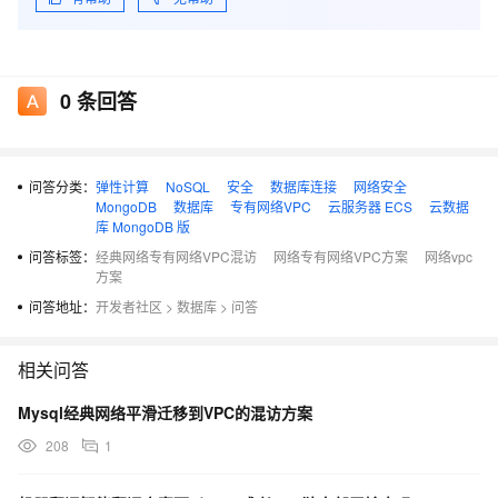
在操作区，单击更多>变更网络类型进入数据库连接页面；
或者单击目标实例，单击数据库连接页签进入数据库连接
0
条回答
页面如下图所示。
问答分类：
弹性计算
NoSQL
安全
数据库连接
网络安全
MongoDB
数据库
专有网络VPC
云服务器 ECS
云数据
库 MongoDB 版
问答标签：
经典网络专有网络VPC混访
网络专有网络VPC方案
网络vpc
方案
问答地址：
开发者社区
>
数据库
>
问答
单击切换为专有网络进入切换为专有网络确认页面，选择
要切换到的VPC及虚拟交换机，勾选保留原经典网络，选
相关问答
择原经典网络内网地址的过期时间，单击确定如下图所
Mysql经典网络平滑迁移到VPC的混访方案
示：
208
1