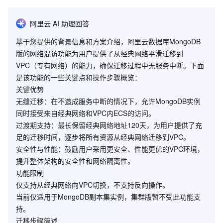
的网络迁移需求，云数据库MongoDB版新增了网络混访功能，可实
阿里云 AI 助理回答
现在无闪断、无访问中断的情况下将经典网络平滑迁移到VPC上。
基于您提供的背景信息和方案介绍，阿里云数据库MongoDB
方案介绍
版的网络混访功能为用户提供了从经典网络平滑迁移到
VPC（专有网络）的能力，确保迁移过程中无服务中断。下面
是该功能的一些关键点和操作步骤概览：
关键优势
之前将MongoDB实例从经典网络切换至VPC时，经典网络的地址会
无缝迁移
：在不造成服务中断的情况下，允许MongoDB实例
被立即释放，造成1次30秒内的闪断，且经典网络内的云产品（如
同时接受来自经典网络和VPC内ECS的访问。
ECS）将无法再连接该MongoDB实例。
过渡期支持
：最长保留经典网络地址120天，为用户提供了充
混访方案将支持MongoDB实例同时被经典网络和专有网络内的ECS
足的迁移时间，逐步将所有资源从经典网络迁移到VPC。
所连接，实现平滑的网络类型切换。在将MongoDB实例从经典网络
安全性与性能
：鼓励用户采用更安全、性能更优的VPC环境，
切换至专有网络时，可选择在生成新的专有网络连接地址的同时，
提升整体架构的安全性和网络隔离性。
保留当前经典网络地址（最长可保留120天）。使得在实例迁移的过
功能限制
渡期间，该实例可以同时被经典网络和专有网络内的ECS所访问。
仅支持从经典网络向VPC切换，不支持反向操作。
在实例混访期间，客户可以逐步将处于经典网络内的ECS和其他云
当前仅适用于MongoDB副本集实例，集群版暂不受此功能支
产品切换或迁移至专有网络，直至最终所有产品都使用更为安全的
持。
专有网络进行内网连通。
迁移步骤简述