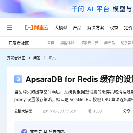
大模型
产品
解决方案
权益
定价
开发者社区
首页
模型体验
探索云世界
问产品
动手实
大模型
产品
解决方案
权益
定价
云市场
伙伴
服务
了解阿里云
精选产品
精选解决方案
普惠上云
产品定价
精选商城
成为销售伙伴
售前咨询
为什么选择阿里云
千问AI平台
开发者社区
问答
正文
了解云产品的定价详情
大模型服务平台百炼
千问办公，解锁你的工作
普惠上云 官方力荐
分销伙伴
在线服务
网站建设
什么是云计算
大
大模型服务与应用平台
企业级Agent产品，直接
云服务器38元/年起，超
咨询伙伴
多端小程序
技术领先
ApsaraDB for Redis 缓存
云上成本管理
售后服务
轻量应用服务器
Agency Agents：拥
官方推荐返现计划
大模型
精选产品
精选解决方案
Salesforce 国际版订阅
稳定可靠
管理和优化成本
推荐新用户得奖励，单订单
销售伙伴合作计划
当您购买的缓存空间满后，系统将根据您设置的缓存策略清理过
自助服务
友盟天域
安全合规
人工智能与机器学习
AI
文本生成
policy 设置缓存策略，默认是 VolatileLRU 按照 LRU
云数据库 RDS
HappyHorse 打造一
云工开物
无影生态合作计划
在线服务
观测云
分析师报告
高校专属算力普惠，学生认
计算
互联网应用开发
云栖大讲堂
2017-10-30 14:45:01
1388
分享
Qwen3.8-Max
HOT
Salesforce On Alibaba C
工单服务
Tuya 物联网平台阿里云
研究报告与白皮书
人工智能平台 PAI
快速拥有专属 OpenClaw
大模
Consulting Partner 合
大数据
容器
智能体时代全能旗舰模型
免费试用
短信专区
一站式AI开发、训练和推
蓝凌 OA
AI 大模型销售与服务生
阿里云 AI 助理回答
现代化应用