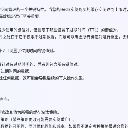
Deepseek-v4-pro
HappyHors
同享
万小智 AI 建站低至 15元/月
Qoder CN
AI 短剧/漫剧
云原生数据库 
快递物流查询
WordPress
成为服务伙
高校合作
中关于缓存空间管理的一个关键特性。当您的Redis实例购买的缓存空间达到上限
点，立即开启云上创新
覆盖公网/内网、递归/权威、移动APP等全场景解析服务
送.CN域名，送备案服务码
基于千问大模型等，支持代码智能生成、研发智能问答
AI助力短剧
态智能体模型
旗舰 MoE 大模型，百万上下文与顶尖推理能力
图生视频，流
Ubuntu
能够高效稳定运行至关重要。
服务生态伙伴
云工开物
企业应用
Works
Night Plan 支持 Qwen 3.8-Max
云原生大数据计算服务 MaxCompute
AI 办公
容器服务 Kub
NEW
：
GLM-5.2
Wan2.7-T
Red Hat
30+ 款产品免费体验
Data Agent 驱动的一站式 Data+AI 开发治理平台
夜间 5 折，Qwen/Meoo/TokenPlan 客户专享
面向分析的企业级SaaS模式云数据仓库
AI智能应用
提供一站式管
少使用的键值对，但仅限于那些设置了过期时间（TTL）的键值对。
科研合作
视觉 Coding、空间感知、多模态思考等全面升级
1M上下文，专为长程任务能力而生
ERP
堂（旗舰版）
SUSE
法，但不同之处在于它不仅限于过期数据，而是可以考虑所有键值对进行逐出，无
智能客服
CRM
防护产品
2个月
自动承接线索
最少且设置了过期时间的键值对。
建站小程序
OA 办公系统
AI 应用构建
大模型原生
。
力提升
只针对有过期时间的，后者则包含所有键值对。
财税管理
模板建站
Qoder
大模型服务平台百炼-应用模版
HOT
NEW
了过期时间的数据。
面向真实软件
个人版上线、团队版降价；千问3.8-Max首发发尝鲜
丰富多元化的应用模版和解决方案
400电话
定制建站
除任何数据，这可能会导致后续的写入操作失败。
万有无界
大模型服务平台百炼-智能体
方案
广告营销
模板小程序
的模型效果
灵活可视化地构建企业级 Agent
定制小程序
情页面。
秒悟
人工智能平台 PAI
APP 开发
云端极速 AI 
新一代 AI 视频生成模型，深度适配广告营销等场景
AI Native 的算法工程平台，一站式完成建模、训练、推理服务部署
接修改其值为所需的缓存淘汰策略。
建站系统
新策略（某些策略更改可能需要实例重启）。
心数据的可用性，同时优化性能和成本。如果您不确定哪种策略最适合您