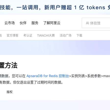
云市场
伙伴
服务
了解阿里云
践
官方博客
考认证
TIANCHI大赛
活动广场
下载
AI 特惠
数据与 API
成为产品伙伴
企业增值服务
最佳实践
价格计算器
AI 场景体
基础软件
产品伙伴合
阿里云认证
市场活动
配置报价
大模型
自助选配和估算价格
新方式
睿译宝，AI翻译排版一步到位
智启 AI 普惠权益
产品生态集成认证中心
企业支持计划
云上春晚
域名与网站
千问官方 MaaS 平台，为开发者和 Agent 而生，新用户赠送 1 亿 + tokens 额度
Qwen Aud
AI Coding
阿里云Maa
2026 阿里云
云服务器 E
为企业打
数据集
Windows
大模型认证
模型
NEW
NEW
交付可用成果
值低价云产品抢先购
上传文档即自动完成翻译和格式还原
至高享 1亿+免费 tokens，加速 Al 应用落地
提供智能易用的域名与建站服务
智能编程，一键
安全可靠、
产品生态伙伴
专家技术服务
云上奥运之旅
弹性计算合作
阿里云中企出
手机三要素
宝塔 Linux
全部认证
的设置方法
价格优势
有专属领域专家
GLM-5.2：长任务时代开源旗舰模型
阿里云 OPC 创新助力计划
千问大模型
即刻拥有 DeepS
AI 电商营销
对象存储 O
大模型
产品生态伙伴工作台
企业增值服务台
云栖战略参考
云存储合作计
云栖大会
身份实名认证
CentOS
训练营
推动算力普惠，释放技术红利
最高返9万
多领域专家智能体,一键组建 AI 虚拟交付团队
快速构建应用程序和网站，即刻迈出上云第一步
至高百万元 Token 补贴，加速一人公司成长
多元化、高性能、安全可靠的大模型服务
真正可用的 1M 上下文,一次完成代码全链路开发
轻松解锁专属 Dee
从图文生成到
期数据，您可以在
ApsaraDB for Redis 控制台
>实例列表>系统参数>maxm
云上的中国
数据库合作计
活动全景
短信
Docker
图片和
 算法逐出原有数据，但仅逐出设置了过期时间的数据。
站式影视创作平台
Hermes Agent，打造自进化智能体
Token Plan 模型订阅计划
数字证书管理服务（原SSL证书）
5 分钟轻松部署
AI 广告创作
无影云电脑
企业成长
NEW
信息公告
看见新力量
云网络合作计
OCR 文字识别
JAVA
证享300元代金券
可视化编排打通从文字构思到成片全链路闭环
全托管，含MySQL、PostgreSQL、SQL Server、MariaDB多引擎
自主进化，持久记忆，越用越聪明
Qwen3.8-Max 首发尝鲜，限时加量 10 倍，夜间低至2折
实现全站HTTPS，呈现可信的WEB访问
图文、视频一
随时随地安
版权
魔搭 Mode
Kimi-K3
HappyHors
NEW
loud
服务实践
官网公告
金融模力时刻
Salesforce O
版
发票查验
全能环境
Claude Code + GStack 打造工程团队
千问办公，限时限量积分加倍
Qoder
低代码高效构
AI 建站
短信服务
型
NEW
作计划
Kimi 最新旗舰模型，长程编程与推理利器
让文字生成流
计划
创新中心
魔搭 ModelSc
健康状态
理服务
让AI从“聊天伙伴”进化为能干活的“数字员工”
安装技能 GStack，拥有专属 AI 工程团队
你的AI工作搭子，覆盖日常办公高频场景
面向真实软件的智能体编程平台
0 代码专业建
客户案例
天气预报查询
操作系统
态合作计划