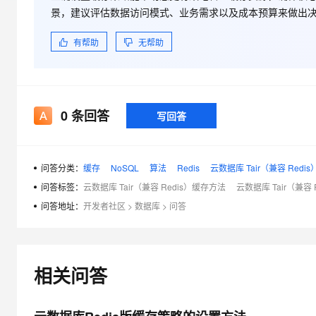
大模型解决方案
景，建议评估数据访问模式、业务需求以及成本预算来做出
迁移与运维管理
快速部署 Dify，高效搭建 
有帮助
无帮助
专有云
10 分钟在聊天系统中增加
0
条回答
写回答
问答分类：
缓存
NoSQL
算法
Redis
云数据库 Tair（兼容 Redis
问答标签：
云数据库 Tair（兼容 Redis）缓存方法
云数据库 Tair（兼容
问答地址：
开发者社区
>
数据库
>
问答
相关问答