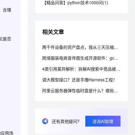
安全
【精品问答】python技术1000问(1)
我要投诉
e-1.1-I2V
Cosyvoice-V3-Flash
PolarDB
上云场景组合购
Milvus 弹性伸缩功能新增节
伴
时，合理
漫剧创作，剧本、分镜、视频高效生成
100%兼容MySQL、PostgreSQL，兼容Oracle，支持集中和分布式
覆盖90%+业务场景，专享组合折扣价
点支持范围
畅自然，细节丰富
高表现力语音合成大模型，语音克隆听感自然
VPN
ernetes 版 ACK
云聚AI 严选权益
AI 原生数据库服务发布
SSL 证书
2V
Fun-ASR
，一键激活高效办公新体验
理容器应用的 K8s 服务
精选AI产品，从模型到应用全链提效
Agent 数据网关
相关文章
文戏情感细腻自然，动作戏激烈拳拳到肉，实现更强表演能力
支持中英文自由切换，具备更强的噪声鲁棒性
堡垒机
论是否
AI 用量加速计划
云原生数据库 PolarDB
防火墙
两千件设备的资产盘点，我从三天压缩到半天的技术方案
、识别商机，让客服更高效、服务更出色。
新老同享，达量后返
Agentic Database 发布
主机安全
应用
跨境服装电商宣传图生成开源软件：gcc-model-gen 的混合检索与风格继承架构
4类引用差异解析：拆解AI搜索中竞品被引用的核心机制
千问办公
NEW
AI 应用及服务市场
的智能体编程平台
一站式AI生产力平台
调大模型接口？还是手撸Harness工程！
AI 应用
伶鹊
阿里云服务器弹性临时盘是什么？哪些ECS支持弹性临时盘？
企业级人与Agent协作平台，接入和调度多个数字员工
智能客服平台，对话机器人、对话分析、智能外呼
大模型
大模型服务平台百炼 - 全妙
自然语言处理
应用创作平台
多模态内容创作工具，已接入 DeepSeek
数据标注
还有其他疑问?
咨询AI助理
机器学习
的应用场