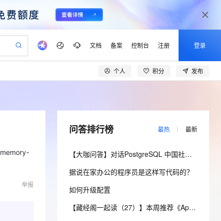
文档
备案
控制台
注册
登录
个人
积分
发布
验
作计划
器
AI 活动
专业服务
服务伙伴合作计划
开发者社区
加入我们
产品动态
服务平台百炼
阿里云 OPC 创新助力计划
一站式生成采购清单，支持单品或批量购买
io：打造专属 AI 语音助手
S产品伙伴计划（繁花）
峰会
CS
造的大模型服务与应用开发平台
一句话生成原生可编辑精美 PPT 文稿
AI 生产力先锋
Al MaaS 服务伙伴赋能合作
域名
博文
Careers
至高可申请百万元
Qwen3.8-Max 模型上线
开启高性价比 AI 编程新体验
弹性可伸缩的云计算服务
Qwen-Audio-3.0-Realtime 端到端实时语音角色扮演
输入一句话想法, 轻松生成专业的 PPT
先锋实践拓展 AI 生产力的边界
Token 补贴，五大权
计划
海大会
伙伴信用分合作计划
商标
问答
社会招聘
问答排行榜
最热
最新
益加速 OPC 成功
eek-V4-Pro
SS
一键部署幻兽帕鲁游戏服务器
飞天发布时刻
HOT
Open Search 向量检索版支
划
备案
电子书
校园招聘
pSeek-V4-Pro
视频创作，一键激活电商全链路生产力
稳定、安全、高性价比、高性能的云存储服务
一键购买专属联机服务器，轻松开启游戏
所见，即是所愿
持视频检索 Pipeline 功能
更多支持
emory-
【大咖问答】对话PostgreSQL 中国社区发起人之一，阿里云数据库高级专家 德哥
划
公司注册
镜像站
视频生成
语音识别与合成
专属 QwenPaw
漫剧工坊：一站式动画创作平台
AI 实训营
HOT
应用身份服务 (IDaaS)
据说在家办公的程序员是这样写代码的？
合作伙伴培训与认证
划
上云迁移
站生成，高效打造优质广告素材
全接入的云上超级电脑
从聊天伙伴进化为能主动干活的本地数字员工
快速生产连贯的高质量长漫剧
从基础到进阶，Agent 创客手把手教你
OpenClaw 管理能力上线
举报
lScope
我要反馈
e-1.1-T2V
Qwen3-TTS-Flash
如何升级配置
查询合作伙伴
n Alibaba Cloud ISV 合作
代维服务
建企业门户网站
10 分钟搭建微信、支付宝小程序
MaxCompute MaxFrame 提
畅细腻的高质量视频
离线语音合成大模型，多语言方言自适应，低延迟高稳定
创新加速
ope
登录合作伙伴管理后台
【藏经阁一起读（27）】本周推荐《Apache Flink案例集（2022版）》，你有哪些心得？
我要建议
站，无忧落地极速上线
以可视化方式快速构建移动和 PC 门户网站
国内短信简单易用，安全可靠，秒级触达，全球覆盖200+国家和地区。
高效部署网站，快速应用到小程序
供自动弹性内存功能