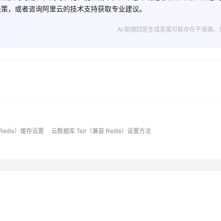
决策，或者咨询阿里云的技术支持获取专业建议。
AI 应用
10分钟微调：让0.6B模型媲美235B模
多模态数据信
AI 助理回答生成答案可能存在不准确，
型
依托云原生高可用架构,实现Dify私有化部署
用1%尺寸在特定领域达到大模型90%以上效果
一个 AI 助手
超强辅助，Bol
即刻拥有 DeepSeek-R1 满血版
在企业官网、通讯软件中为客户提供 AI 客服
多种方案随心选，轻松解锁专属 DeepSeek
）
 Redis）缓存设置
云数据库 Tair（兼容 Redis）设置方法