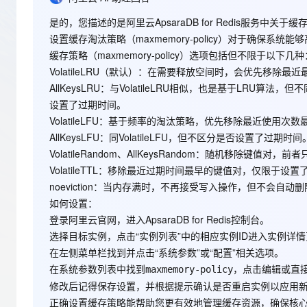
存储
天池大赛
Qwen3.7-Plus
云解析DNS
解决方案免费试用 新老
电子合同
是的，您描述的是阿里云ApsaraDB for Redis服务
最高领取价值200元试用
能看、能想、能动手的多模
安全
网络与CDN
AI 算法大赛
畅捷通
设置缓存淘汰策略（maxmemory-policy）对于确保系统
大数据开发治理平台 Data
AI 产品 免费试用
网络
缓存策略（maxmemory-policy）选项包括但不限于以下几种
安全
云开发大赛
Qwen3-VL-Plus
Tableau 订阅
1亿+ 大模型 tokens 和 
VolatileLRU
（默认）：在需要释放空间时，会优先移除最近最
可观测
入门学习赛
中间件
AI空中课堂在线直播课
AllKeysLRU
：与VolatileLRU相似，也是基于LRU算
云防火墙
140+云产品 免费试用
设置了过期时间。
上云与迁云
云原生的云上边界网络安全
产品新客免费试用，最长1
数据库
VolatileLFU
：基于频率的淘汰策略，优先移除最近使用次数
生态解决方案
大模型服务
企业出海
AllKeysLFU
：同VolatileLFU，但不区分是否设置了过期时间
大模型ACA认证体验
大数据计算
助力企业全员 AI 认知与能
VolatileRandom
、
AllKeysRandom
：随机移除键值对，前者
行业生态解决方案
千问AI平台-Token Plan
政企业务
媒体服务
VolatileTTL
：移除最近过期时间最早的键值对，仅限于设置
开发者生态解决方案
noeviction
：当内存满时，不再接受写入操作，但不会自动删
企业服务与云通信
如何设置：
千问AI平台-模型体验
AI 开发和 AI 应用解决
登录阿里云官网，进入ApsaraDB for Redis控制台。
在线体验全尺寸、多种模态
域名与网站
选择目标实例，点击“实例列表”中的相应实例ID进入实例详
Happy 系列大模型
终端用户计算
在左侧菜单栏找到并点击“系统参数”或“配置”相关选项。
在系统参数列表中找到
，点击编辑或直
maxmemory-policy
Serverless
修改后记得保存设置，并根据提示确认是否重启实例以应用
正确设置缓存策略能帮助您更有效地管理缓存资源，确保核
开发工具