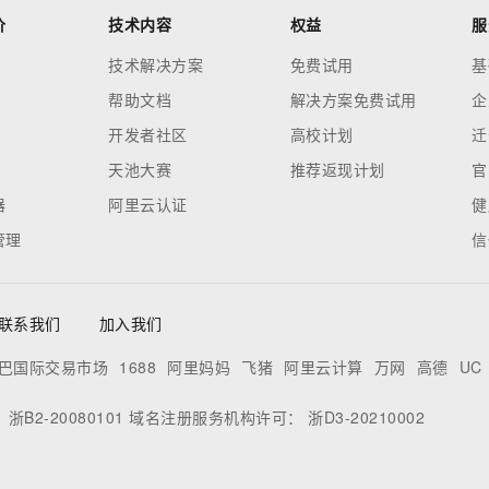
价
技术内容
权益
服
技术解决方案
免费试用
基
帮助文档
解决方案免费试用
企
开发者社区
高校计划
迁
天池大赛
推荐返现计划
官
器
阿里云认证
健
管理
信
联系我们
加入我们
巴国际交易市场
1688
阿里妈妈
飞猪
阿里云计算
万网
高德
UC
：
浙B2-20080101
域名注册服务机构许可：
浙D3-20210002