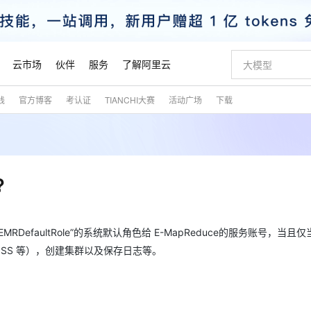
云市场
伙伴
服务
了解阿里云
践
官方博客
考认证
TIANCHI大赛
活动广场
下载
AI 特惠
数据与 API
成为产品伙伴
企业增值服务
最佳实践
价格计算器
AI 场景体
基础软件
产品伙伴合
阿里云认证
市场活动
配置报价
大模型
自助选配和估算价格
新方式
睿译宝，AI翻译排版一步到位
智启 AI 普惠权益
产品生态集成认证中心
企业支持计划
云上春晚
域名与网站
千问官方 MaaS 平台，为开发者和 Agent 而生，新用户赠送 1 亿 + tokens 额度
Qwen Aud
AI Coding
阿里云Maa
2026 阿里云
云服务器 E
为企业打
数据集
Windows
大模型认证
模型
NEW
NEW
交付可用成果
值低价云产品抢先购
上传文档即自动完成翻译和格式还原
至高享 1亿+免费 tokens，加速 Al 应用落地
提供智能易用的域名与建站服务
智能编程，一键
安全可靠、
产品生态伙伴
专家技术服务
云上奥运之旅
弹性计算合作
阿里云中企出
手机三要素
宝塔 Linux
全部认证
?
价格优势
有专属领域专家
GLM-5.2：长任务时代开源旗舰模型
阿里云 OPC 创新助力计划
千问大模型
即刻拥有 DeepS
AI 电商营销
对象存储 O
大模型
产品生态伙伴工作台
企业增值服务台
云栖战略参考
云存储合作计
云栖大会
身份实名认证
CentOS
训练营
推动算力普惠，释放技术红利
最高返9万
多领域专家智能体,一键组建 AI 虚拟交付团队
快速构建应用程序和网站，即刻迈出上云第一步
至高百万元 Token 补贴，加速一人公司成长
多元化、高性能、安全可靠的大模型服务
真正可用的 1M 上下文,一次完成代码全链路开发
轻松解锁专属 Dee
从图文生成到
云上的中国
数据库合作计
活动全景
短信
Docker
图片和
EMRDefaultRole”的系统默认角色给 E-MapReduce的服务账号，当
站式影视创作平台
Hermes Agent，打造自进化智能体
Token Plan 模型订阅计划
数字证书管理服务（原SSL证书）
5 分钟轻松部署
AI 广告创作
无影云电脑
企业成长
NEW
信息公告
看见新力量
云网络合作计
OCR 文字识别
JAVA
证享300元代金券
可视化编排打通从文字构思到成片全链路闭环
全托管，含MySQL、PostgreSQL、SQL Server、MariaDB多引擎
自主进化，持久记忆，越用越聪明
Qwen3.8-Max 首发尝鲜，限时加量 10 倍，夜间低至2折
实现全站HTTPS，呈现可信的WEB访问
图文、视频一
随时随地安
，OSS 等），创建集群以及保存日志等。
魔搭 Mode
Kimi-K3
HappyHors
NEW
loud
服务实践
官网公告
金融模力时刻
Salesforce O
版
发票查验
全能环境
Claude Code + GStack 打造工程团队
千问办公，限时限量积分加倍
Qoder
低代码高效构
AI 建站
短信服务
型
NEW
作计划
Kimi 最新旗舰模型，长程编程与推理利器
让文字生成流
计划
创新中心
魔搭 ModelSc
健康状态
理服务
让AI从“聊天伙伴”进化为能干活的“数字员工”
安装技能 GStack，拥有专属 AI 工程团队
你的AI工作搭子，覆盖日常办公高频场景
面向真实软件的智能体编程平台
0 代码专业建
客户案例
天气预报查询
操作系统
态合作计划