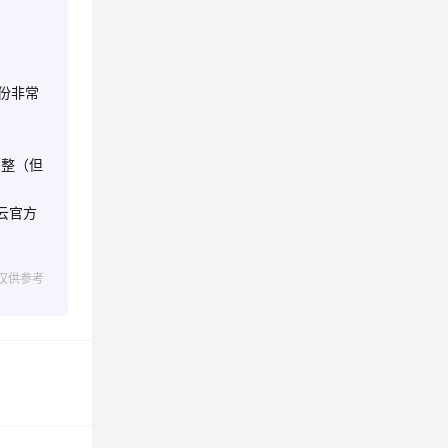
息提取
与 AI 智能体进行实时音视频通话
从文本、图片、视频中提取结构化的属性信息
构建支持视频理解的 AI 音视频实时通话应用
备份非常
t.diy 一步搞定创意建站
构建大模型应用的安全防护体系
通过自然语言交互简化开发流程,全栈开发支持
通过阿里云安全产品对 AI 应用进行安全防护
调整（但
云官方
Role 相
仅供参考