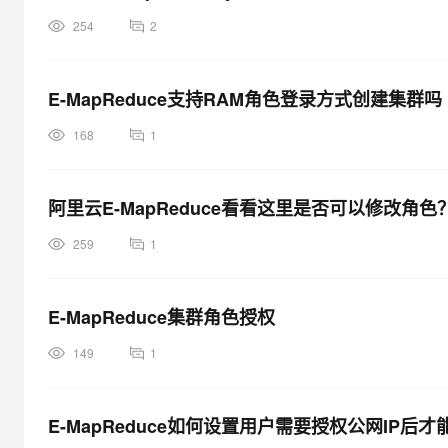
254
2
ecs:DescribeDisks
查询机器相关磁盘
ecs:AuthorizeSecurityGroup
设置安全组入规则
E-MapReduce支持RAM角色登录方式创建集群吗
ecs:AuthorizeSecurityGroupEgress
设置安全组出规则
168
1
ecs:DescribeSecurityGroupAttribute
查询安全组详情
ecs:DescribeSecurityGroups
查询安全组列表信
阿里云E-MapReduce看看这里是否可以修改角色
OSS 相关权限
259
1
权限名称（Action）
权限说明
oss:PutObject
上传文件或文件夹对象
E-MapReduce集群角色授权
oss:GetObject
获取文件或文件夹对象
149
1
oss:ListObjects
查询文件列表信息
E-MapReduce如何设置用户需要授权公网IP后