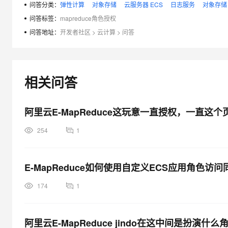
ECS 相关权限
问答分类：
弹性计算
对象存储
云服务器 ECS
日志服务
对象存储
问答标签：
mapreduce角色授权
权限名称（Action）
权限说明
问答地址：
开发者社区
>
云计算
>
问答
ecs:CreateInstance
创建 ECS 实例
ecs:RenewInstance
ECS 实例续费
ecs:DescribeRegions
查询 ECS 地域信息
相关问答
ecs:DescribeZones
查询 Zone 信息
阿里云E-MapReduce这玩意一直授权，一直这个
ecs:DescribeImages
查询镜像信息
254
1
ecs:CreateSecurityGroup
创建安全组
ecs:AllocatePublicIpAddress
分配公网 IP
E-MapReduce如何使用自定义ECS应用角色访
ecs:DeleteInstance
删除机器实例
174
1
ecs:StartInstance
启动机器实例
ecs:StopInstance
停止机器实例
阿里云E-MapReduce jindo在这中间是扮演什
ecs:DescribeInstances
查询机器实例