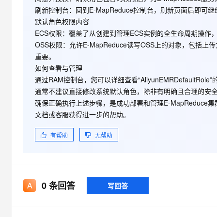
大模型解决方案
刷新控制台
：回到E-MapReduce控制台，刷新页面后即可
迁移与运维管理
默认角色权限内容
快速部署 Dify，高效搭建 
ECS权限
：覆盖了从创建到管理ECS实例的全生命周期操作
专有云
OSS权限
：允许E-MapReduce读写OSS上的对象，
重要。
10 分钟在聊天系统中增加
如何查看与管理
通过RAM控制台，您可以详细查看“AliyunEMRDefault
通常不建议直接修改系统默认角色，除非有明确且合理的安
确保正确执行上述步骤，是成功部署和管理E-MapRedu
文档或客服获得进一步的帮助。
当完成以上授权步骤后，用户需刷新 E-MapReduce 的控制
有帮助
无帮助
关的详细策略信息，可以登录 RAM 的控制台查看，也
[font='iconfont']
默认角色包含的权限内容
0
条回答
写回答
默认角色 AliyunEMRDefaultRole 包含的权限信息如下：