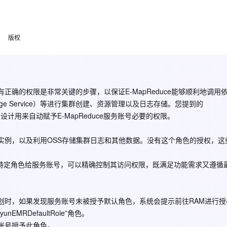
Deepseek-v4-pro
HappyHors
同享
万小智 AI 建站低至 15元/月
Qoder CN
AI 短剧/漫剧
云原生数据库 
快递物流查询
WordPress
成为服务伙
高校合作
点，立即开启云上创新
覆盖公网/内网、递归/权威、移动APP等全场景解析服务
送.CN域名，送备案服务码
基于千问大模型等，支持代码智能生成、研发智能问答
AI助力短剧
态智能体模型
旗舰 MoE 大模型，百万上下文与顶尖推理能力
图生视频，流
Ubuntu
E-MapReduce 的服务账号授予默认角色，则会看到如下提示，此时
服务生态伙伴
云工开物
企业应用
版权
Works
Night Plan 支持 Qwen 3.8-Max
云原生大数据计算服务 MaxCompute
AI 办公
容器服务 Kub
NEW
GLM-5.2
Wan2.7-T
Red Hat
30+ 款产品免费体验
Data Agent 驱动的一站式 Data+AI 开发治理平台
夜间 5 折，Qwen/Meoo/TokenPlan 客户专享
面向分析的企业级SaaS模式云数据仓库
AI智能应用
提供一站式管
科研合作
视觉 Coding、空间感知、多模态思考等全面升级
1M上下文，专为长程任务能力而生
ERP
堂（旗舰版）
SUSE
智能客服
CRM
防护产品
2个月
自动承接线索
拥有正确的权限是非常关键的步骤，以保证E-MapReduce能够顺利地调用
建站小程序
OA 办公系统
AI 应用构建
大模型原生
ct Storage Service）等进行集群创建、资源管理以及日志存储。您提到的
力提升
财税管理
模板建站
色，它被设计用来自动赋予E-MapReduce服务账号必要的权限。
Qoder
大模型服务平台百炼-应用模版
HOT
NEW
面向真实软件
个人版上线、团队版降价；千问3.8-Max首发发尝鲜
丰富多元化的应用模版和解决方案
400电话
定制建站
理集群实例，以及利用OSS存储集群日志和其他数据。没有这个角色的授权，
万有无界
大模型服务平台百炼-智能体
方案
广告营销
模板小程序
的模型效果
灵活可视化地构建企业级 Agent
ment）分配特定角色给服务账号，可以精确控制其访问权限，既满足功能需求又遵
定制小程序
秒悟
人工智能平台 PAI
ultRole 授予给 E-MapReduce的服务账号。
APP 开发
云端极速 AI 
新一代 AI 视频生成模型，深度适配广告营销等场景
AI Native 的算法工程平台，一站式完成建模、训练、推理服务部署
执行计划时，如果发现服务账号未被授予默认角色，系统会提示前往RAM进行
建站系统
MRDefaultRole”角色。
务账号授予此角色。