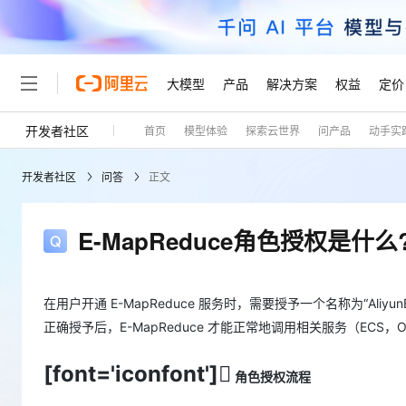
大模型
产品
解决方案
权益
定价
开发者社区
首页
模型体验
探索云世界
问产品
动手实
大模型
产品
解决方案
权益
定价
云市场
伙伴
服务
了解阿里云
精选产品
精选解决方案
普惠上云
产品定价
精选商城
成为销售伙伴
售前咨询
为什么选择阿里云
千问AI平台
开发者社区
问答
正文
了解云产品的定价详情
大模型服务平台百炼
千问办公，解锁你的工作
普惠上云 官方力荐
分销伙伴
在线服务
网站建设
什么是云计算
大
大模型服务与应用平台
企业级Agent产品，直接
云服务器38元/年起，超
咨询伙伴
多端小程序
技术领先
E-MapReduce角色授权是什么
云上成本管理
售后服务
轻量应用服务器
Agency Agents：拥
官方推荐返现计划
大模型
精选产品
精选解决方案
Salesforce 国际版订阅
稳定可靠
管理和优化成本
推荐新用户得奖励，单订单
销售伙伴合作计划
自助服务
友盟天域
安全合规
人工智能与机器学习
AI
文本生成
在用户开通 E-MapReduce 服务时，需要授予一个名称为“Aliyun
云数据库 RDS
HappyHorse 打造一
云工开物
无影生态合作计划
在线服务
观测云
分析师报告
高校专属算力普惠，学生认
正确授予后，E-MapReduce 才能正常地调用相关服务（ECS
计算
互联网应用开发
Qwen3.8-Max
HOT
Salesforce On Alibaba C
工单服务
Tuya 物联网平台阿里云
研究报告与白皮书
人工智能平台 PAI
快速拥有专属 OpenClaw
大模
Consulting Partner 合
大数据
容器
[font='iconfont']
智能体时代全能旗舰模型
角色授权流程
免费试用
短信专区
一站式AI开发、训练和推
蓝凌 OA
AI 大模型销售与服务生
现代化应用