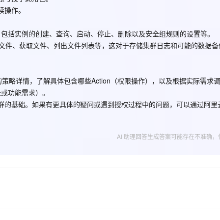
继续操作。
AI 应用
10分钟微调：让0.6B模型媲美235B模
多模态数据信
，包括实例的创建、查询、启动、停止、删除以及安全组规则的设置等。
型
依托云原生高可用架构,实现Dify私有化部署
包括上传文件、获取文件、列出文件列表等，这对于存储集群日志和可能的数据
用1%尺寸在特定领域达到大模型90%以上效果
一个 AI 助手
超强辅助，Bol
即刻拥有 DeepSeek-R1 满血版
在企业官网、通讯软件中为客户提供 AI 客服
多种方案随心选，轻松解锁专属 DeepSeek
Role”的策略详情，了解具体包含哪些Action（权限操作），以及根据实际需求
全或功能需求）。
ce集群的基础。如果有更具体的疑问或遇到授权过程中的问题，可以通过阿里
台，然后就可以进行操作了。如果您想查看AliyunE-MapReduceDefault
AI 助理回答生成答案可能存在不准确，
可以单击
查看链接
。