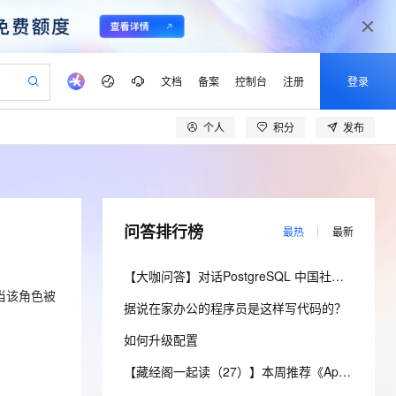
文档
备案
控制台
注册
登录
个人
积分
发布
验
作计划
器
AI 活动
专业服务
服务伙伴合作计划
开发者社区
加入我们
产品动态
服务平台百炼
阿里云 OPC 创新助力计划
一站式生成采购清单，支持单品或批量购买
io：打造专属 AI 语音助手
S产品伙伴计划（繁花）
峰会
CS
造的大模型服务与应用开发平台
一句话生成原生可编辑精美 PPT 文稿
AI 生产力先锋
Al MaaS 服务伙伴赋能合作
域名
博文
Careers
至高可申请百万元
Qwen3.8-Max 模型上线
开启高性价比 AI 编程新体验
弹性可伸缩的云计算服务
Qwen-Audio-3.0-Realtime 端到端实时语音角色扮演
输入一句话想法, 轻松生成专业的 PPT
先锋实践拓展 AI 生产力的边界
Token 补贴，五大权
计划
海大会
伙伴信用分合作计划
商标
问答
社会招聘
问答排行榜
最热
最新
益加速 OPC 成功
eek-V4-Pro
SS
一键部署幻兽帕鲁游戏服务器
飞天发布时刻
HOT
Open Search 向量检索版支
划
备案
电子书
校园招聘
pSeek-V4-Pro
视频创作，一键激活电商全链路生产力
稳定、安全、高性价比、高性能的云存储服务
一键购买专属联机服务器，轻松开启游戏
所见，即是所愿
持视频检索 Pipeline 功能
更多支持
【大咖问答】对话PostgreSQL 中国社区发起人之一，阿里云数据库高级专家 德哥
划
公司注册
镜像站
视频生成
语音识别与合成
且仅当该角色被
专属 QwenPaw
漫剧工坊：一站式动画创作平台
AI 实训营
HOT
应用身份服务 (IDaaS)
据说在家办公的程序员是这样写代码的？
合作伙伴培训与认证
划
上云迁移
站生成，高效打造优质广告素材
全接入的云上超级电脑
从聊天伙伴进化为能主动干活的本地数字员工
快速生产连贯的高质量长漫剧
从基础到进阶，Agent 创客手把手教你
OpenClaw 管理能力上线
lScope
我要反馈
e-1.1-T2V
Qwen3-TTS-Flash
如何升级配置
查询合作伙伴
n Alibaba Cloud ISV 合作
代维服务
建企业门户网站
10 分钟搭建微信、支付宝小程序
MaxCompute MaxFrame 提
畅细腻的高质量视频
离线语音合成大模型，多语言方言自适应，低延迟高稳定
创新加速
ope
登录合作伙伴管理后台
【藏经阁一起读（27）】本周推荐《Apache Flink案例集（2022版）》，你有哪些心得？
我要建议
站，无忧落地极速上线
以可视化方式快速构建移动和 PC 门户网站
国内短信简单易用，安全可靠，秒级触达，全球覆盖200+国家和地区。
高效部署网站，快速应用到小程序
供自动弹性内存功能